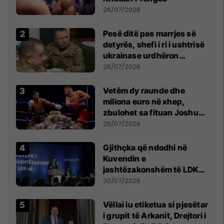
26/07/2026
Pesë ditë pas marrjes së
detyrës, shefi i ri i ushtrisë
ukrainase urdhëron
kontroll të madh
26/07/2026
Vetëm dy raunde dhe
miliona euro në xhep,
zbulohet sa fituan Joshua
e Prenga
26/07/2026
Gjithçka që ndodhi në
Kuvendin e
jashtëzakonshëm të LDK-
së
30/07/2026
Vëllai iu etiketua si pjesëtar
i grupit të Arkanit, Drejtori i