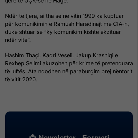
tjerë të UÇK-së në Hagë.
Ndër të tjera, ai tha se në vitin 1999 ka kuptuar
për komunikimin e Ramush Haradinajt me CIA-n,
duke shtuar se “ky komunikim kishte ekzituar
ndër vite”.
Hashim Thaçi, Kadri Veseli, Jakup Krasniqi e
Rexhep Selimi akuzohen për krime të pretenduara
të luftës. Ata ndodhen në paraburgim prej nëntorit
të vitit 2020.