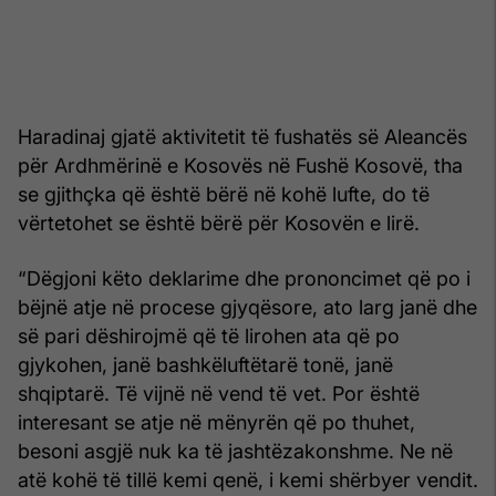
Haradinaj gjatë aktivitetit të fushatës së Aleancës
për Ardhmërinë e Kosovës në Fushë Kosovë, tha
se gjithçka që është bërë në kohë lufte, do të
vërtetohet se është bërë për Kosovën e lirë.
“Dëgjoni këto deklarime dhe prononcimet që po i
bëjnë atje në procese gjyqësore, ato larg janë dhe
së pari dëshirojmë që të lirohen ata që po
gjykohen, janë bashkëluftëtarë tonë, janë
shqiptarë. Të vijnë në vend të vet. Por është
interesant se atje në mënyrën që po thuhet,
besoni asgjë nuk ka të jashtëzakonshme. Ne në
atë kohë të tillë kemi qenë, i kemi shërbyer vendit.