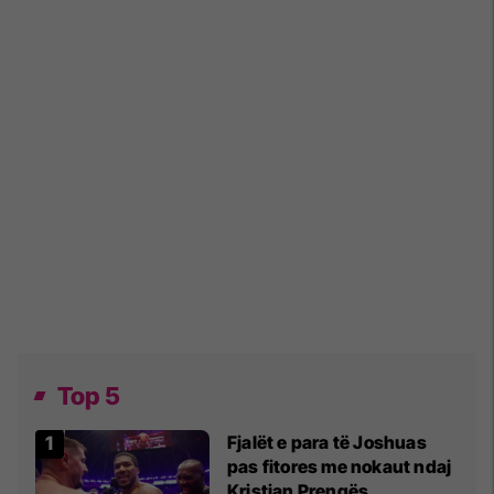
Top 5
Fjalët e para të Joshuas
pas fitores me nokaut ndaj
Kristian Prengës