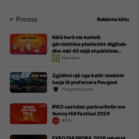
Promo
Reklamo këtu
Këtë herë me kartelë
gërvishtëse plotësisht digjitale
dhe mbi 40 mijë shpërblime
instant!
Meridian
Zgjidhni një nga katër modelet
tuaja të preferuara Peugeot
Peugot Kosova
IPKO vazhdon partneritetin me
Sunny Hill Festival 2026
IPKO
EXPO DIASPORA 2026 mbahet