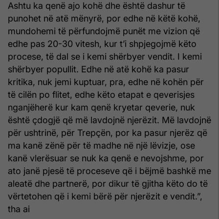
Ashtu ka qenë ajo kohë dhe është dashur të
punohet në atë mënyrë, por edhe në këtë kohë,
mundohemi të përfundojmë punët me vizion që
edhe pas 20-30 vitesh, kur t’i shpjegojmë këto
procese, të dal se i kemi shërbyer vendit. I kemi
shërbyer popullit. Edhe në atë kohë ka pasur
kritika, nuk jemi kuptuar, pra, edhe në kohën për
të cilën po flitet, edhe këto etapat e qeverisjes
nganjëherë kur kam qenë kryetar qeverie, nuk
është çdogjë që më lavdojnë njerëzit. Më lavdojnë
për ushtrinë, për Trepçën, por ka pasur njerëz që
ma kanë zënë për të madhe në një lëvizje, ose
kanë vlerësuar se nuk ka qenë e nevojshme, por
ato janë pjesë të proceseve që i bëjmë bashkë me
aleatë dhe partnerë, por dikur të gjitha këto do të
vërtetohen që i kemi bërë për njerëzit e vendit.”,
tha ai