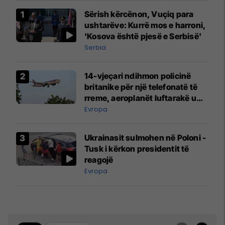
Sërish kërcënon, Vuçiq para
ushtarëve: Kurrë mos e harroni,
'Kosova është pjesë e Serbisë'
Serbia
14-vjeçari ndihmon policinë
britanike për një telefonatë të
rreme, aeroplanët luftarakë u
ngritën në ajër për të
Evropa
interceptuar fluturaken e Qatar
Airways që po shkonte drejt
Ukrainasit sulmohen në Poloni -
Mançesterit
Tusk i kërkon presidentit të
reagojë
Evropa