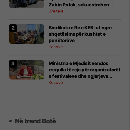
Zubin Potok, sekuestrohen
prova
Drejtësi
Sindikata e Re e KEK-ut ngre
shqetësime për kushtet e
punëtorëve
Kosovë
Ministria e Mjedisit vendos
rregulla të reja për organizatorët
e festivaleve dhe ngjarjeve
publike
Kosovë
Në trend Botë