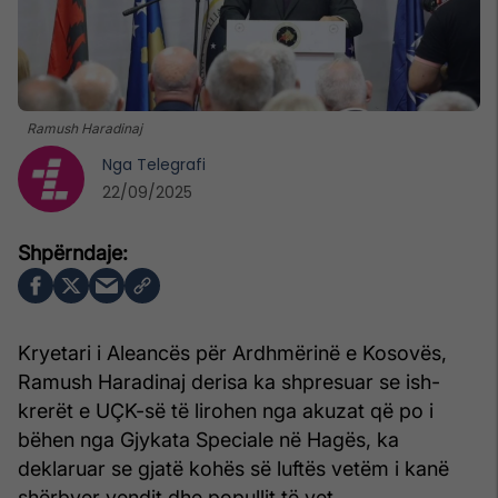
Ramush Haradinaj
Nga
Telegrafi
22/09/2025
Kryetari i Aleancës për Ardhmërinë e Kosovës,
Ramush Haradinaj derisa ka shpresuar se ish-
krerët e UÇK-së të lirohen nga akuzat që po i
bëhen nga Gjykata Speciale në Hagës, ka
deklaruar se gjatë kohës së luftës vetëm i kanë
shërbyer vendit dhe popullit të vet.