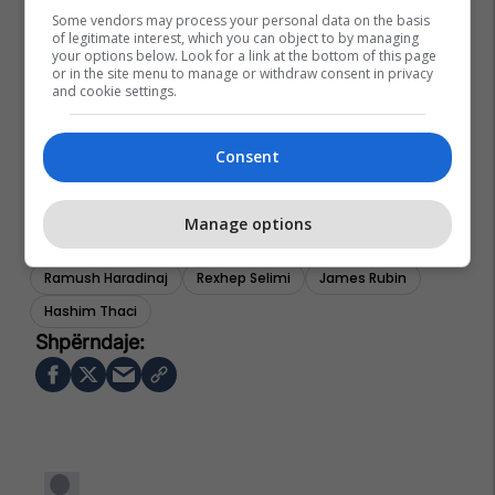
Some vendors may process your personal data on the basis
of legitimate interest, which you can object to by managing
your options below. Look for a link at the bottom of this page
or in the site menu to manage or withdraw consent in privacy
and cookie settings.
Consent
Manage options
Gjykata Speciale
Jakup Krasniqi
Kadri Veseli
Ramush Haradinaj
Rexhep Selimi
James Rubin
Hashim Thaci