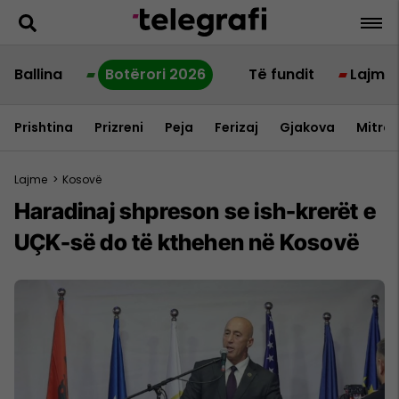
Ballina
Botërori 2026
Të fundit
Lajme
Prishtina
Prizreni
Peja
Ferizaj
Gjakova
Mitrov
Lajme
>
Kosovë
​Haradinaj shpreson se ish-krerët e
UÇK-së do të kthehen në Kosovë