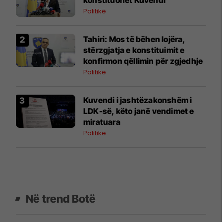
Politikë
​Tahiri: Mos të bëhen lojëra,
stërzgjatja e konstituimit e
konfirmon qëllimin për zgjedhje
Politikë
Kuvendi i jashtëzakonshëm i
LDK-së, këto janë vendimet e
miratuara
Politikë
Në trend Botë