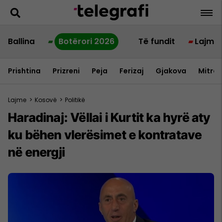
Ballina
Botërori 2026
Të fundit
Lajme
Prishtina
Prizreni
Peja
Ferizaj
Gjakova
Mitrov
Lajme
>
Kosovë
>
Politikë
Haradinaj: Vëllai i Kurtit ka hyrë aty
ku bëhen vlerësimet e kontratave
në energji