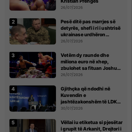
Kristian Prengës
26/07/2026
Pesë ditë pas marrjes së
detyrës, shefi i ri i ushtrisë
ukrainase urdhëron
kontroll të madh
26/07/2026
Vetëm dy raunde dhe
miliona euro në xhep,
zbulohet sa fituan Joshua
e Prenga
26/07/2026
Gjithçka që ndodhi në
Kuvendin e
jashtëzakonshëm të LDK-
së
30/07/2026
Vëllai iu etiketua si pjesëtar
i grupit të Arkanit, Drejtori i