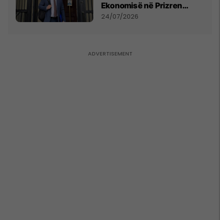
Ekonomisë në Prizren
mohon pretendimet
24/07/2026