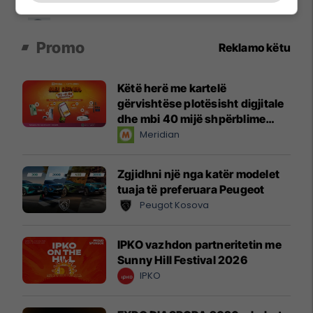
Promo
Reklamo këtu
Këtë herë me kartelë
gërvishtëse plotësisht digjitale
dhe mbi 40 mijë shpërblime
instant!
Meridian
Zgjidhni një nga katër modelet
tuaja të preferuara Peugeot
Peugot Kosova
IPKO vazhdon partneritetin me
Sunny Hill Festival 2026
IPKO