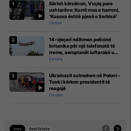
Sërish kërcënon, Vuçiq para
ushtarëve: Kurrë mos e harroni,
'Kosova është pjesë e Serbisë'
Serbia
14-vjeçari ndihmon policinë
britanike për një telefonatë të
rreme, aeroplanët luftarakë u
ngritën në ajër për të
Evropa
interceptuar fluturaken e Qatar
Airways që po shkonte drejt
Ukrainasit sulmohen në Poloni -
Mançesterit
Tusk i kërkon presidentit të
reagojë
Evropa
Jobs
Real Estate