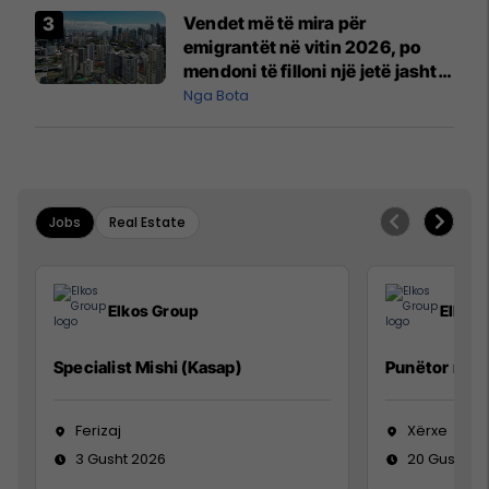
Vendet më të mira për
emigrantët në vitin 2026, po
mendoni të filloni një jetë jashtë
vendit?
Nga Bota
Jobs
Real Estate
Elkos Group
Elkos
Specialist Mishi (Kasap)
Punëtor në 
Ferizaj
Xërxe
3 Gusht 2026
20 Gusht 2