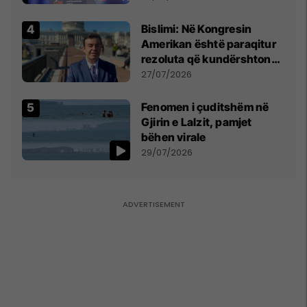
Bislimi: Në Kongresin
Amerikan është paraqitur
rezoluta që kundërshton
mbajtjen e Asamblesë
27/07/2026
Parlamentare të OSBE-së
në Beograd
Fenomen i çuditshëm në
Gjirin e Lalzit, pamjet
bëhen virale
29/07/2026