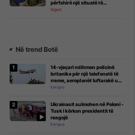
përfshirë një situatë të
ngjashme me Banjskën
Siguri
Në trend Botë
14-vjeçari ndihmon policinë
britanike për një telefonatë të
rreme, aeroplanët luftarakë u
ngritën në ajër për të
Evropa
interceptuar fluturaken e Qatar
Airways që po shkonte drejt
Ukrainasit sulmohen në Poloni -
Mançesterit
Tusk i kërkon presidentit të
reagojë
Evropa