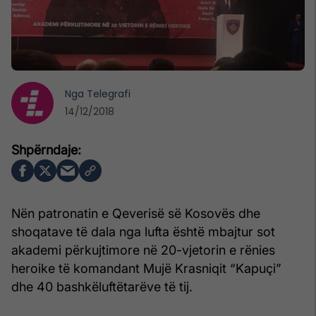
Nga
Telegrafi
14/12/2018
Nën patronatin e Qeverisë së Kosovës dhe
shoqatave të dala nga lufta është mbajtur sot
akademi përkujtimore në 20-vjetorin e rënies
heroike të komandant Mujë Krasniqit “Kapuçi”
dhe 40 bashkëluftëtarëve të tij.