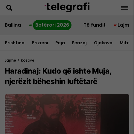
Ballina
Botërori 2026
Të fundit
Lajme
Prishtina
Prizreni
Peja
Ferizaj
Gjakova
Mitrov
Lajme
>
Kosovë
Haradinaj: Kudo që ishte Muja,
njerëzit bëheshin luftëtarë