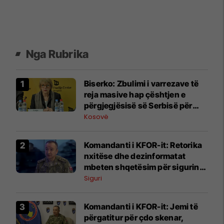
Nga Rubrika
Biserko: Zbulimi i varrezave të
reja masive hap çështjen e
përgjegjësisë së Serbisë për
krimet në Kosovë
Kosovë
Komandanti i KFOR-it: Retorika
nxitëse dhe dezinformatat
mbeten shqetësim për sigurinë
në Kosovë
Siguri
Komandanti i KFOR-it: Jemi të
përgatitur për çdo skenar,