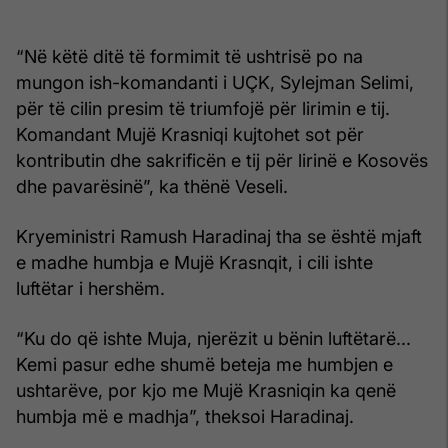
“Në këtë ditë të formimit të ushtrisë po na
mungon ish-komandanti i UÇK, Sylejman Selimi,
për të cilin presim të triumfojë për lirimin e tij.
Komandant Mujë Krasniqi kujtohet sot për
kontributin dhe sakrificën e tij për lirinë e Kosovës
dhe pavarësinë”, ka thënë Veseli.
Kryeministri Ramush Haradinaj tha se është mjaft
e madhe humbja e Mujë Krasnqit, i cili ishte
luftëtar i hershëm.
“Ku do që ishte Muja, njerëzit u bënin luftëtarë...
Kemi pasur edhe shumë beteja me humbjen e
ushtarëve, por kjo me Mujë Krasniqin ka qenë
humbja më e madhja”, theksoi Haradinaj.