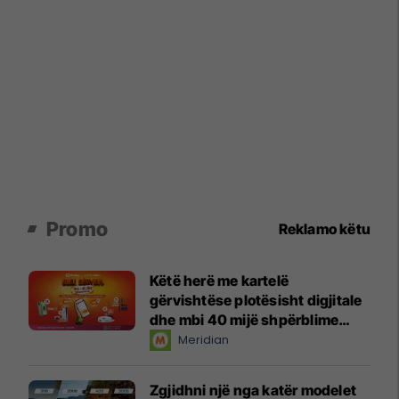
Promo
Reklamo këtu
Këtë herë me kartelë
gërvishtëse plotësisht digjitale
dhe mbi 40 mijë shpërblime
instant!
Meridian
Zgjidhni një nga katër modelet