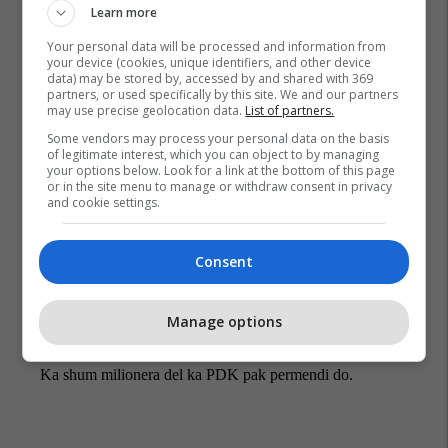
Learn more
Mujë Krasniqi
Kadri Veseli
Ramush Haradinaj
Your personal data will be processed and information from
your device (cookies, unique identifiers, and other device
data) may be stored by, accessed by and shared with 369
partners, or used specifically by this site. We and our partners
may use precise geolocation data.
List of partners.
Some vendors may process your personal data on the basis
of legitimate interest, which you can object to by managing
your options below. Look for a link at the bottom of this page
or in the site menu to manage or withdraw consent in privacy
and cookie settings.
Consent
Manage options