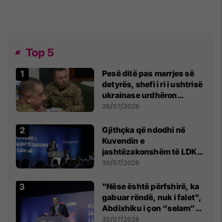
Top 5
Pesë ditë pas marrjes së
detyrës, shefi i ri i ushtrisë
ukrainase urdhëron
kontroll të madh
26/07/2026
Gjithçka që ndodhi në
Kuvendin e
jashtëzakonshëm të LDK-
së
30/07/2026
"Nëse është përfshirë, ka
gabuar rëndë, nuk i falet",
Abdixhiku i çon “selam”
Përparim Ramës
30/07/2026