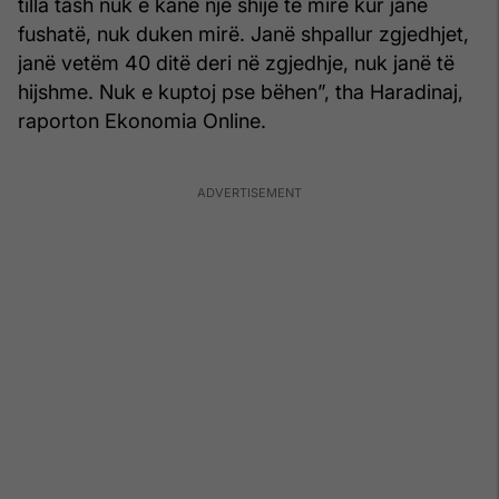
tilla tash nuk e kanë një shije të mirë kur janë
fushatë, nuk duken mirë. Janë shpallur zgjedhjet,
janë vetëm 40 ditë deri në zgjedhje, nuk janë të
hijshme. Nuk e kuptoj pse bëhen”, tha Haradinaj,
raporton Ekonomia Online.