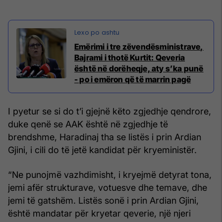
Emërimi i tre zëvendësministrave,
Bajrami i thotë Kurtit: Qeveria
është në dorëheqje, aty s’ka punë
- po i emëron që të marrin pagë
I pyetur se si do t’i gjejnë këto zgjedhje qendrore,
duke qenë se AAK është në zgjedhje të
brendshme, Haradinaj tha se listës i prin Ardian
Gjini, i cili do të jetë kandidat për kryeministër.
“Ne punojmë vazhdimisht, i kryejmë detyrat tona,
jemi afër strukturave, votuesve dhe temave, dhe
jemi të gatshëm. Listës sonë i prin Ardian Gjini,
është mandatar për kryetar qeverie, një njeri