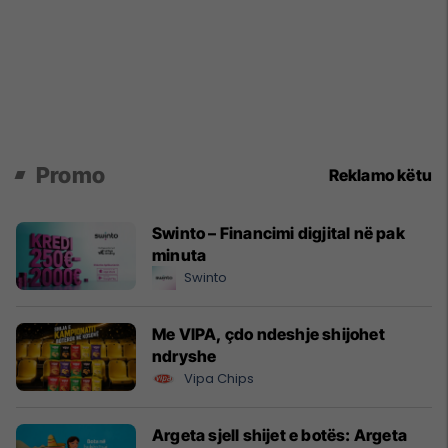
Promo
Reklamo këtu
Swinto – Financimi digjital në pak
minuta
Swinto
Me VIPA, çdo ndeshje shijohet
ndryshe
Vipa Chips
Argeta sjell shijet e botës: Argeta