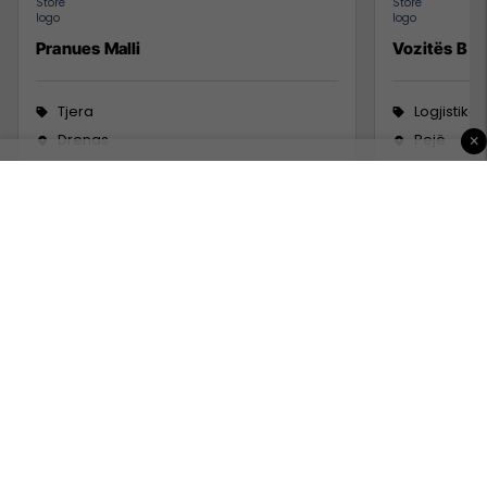
Pranues Malli
Vozitës B
Tjera
Logjistikë
Drenas
Pejë
×
17 Korrik 2026
12 Korrik 