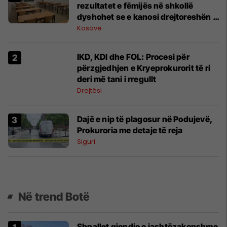
rezultatet e fëmijës në shkollë
dyshohet se e kanosi drejtoreshën e
shkollës
Kosovë
IKD, KDI dhe FOL: Procesi për
përzgjedhjen e Kryeprokurorit të ri
deri më tani i rregullt
Drejtësi
Dajë e nip të plagosur në Podujevë,
Prokuroria me detaje të reja
Siguri
Në trend Botë
Shpallet gjendje e jashtëzakonshme