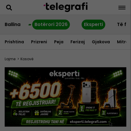
Ballina
Botërori 2026
Eksperti
Të fu
Prishtina
Prizreni
Peja
Ferizaj
Gjakova
Mitrov
Lajme
>
Kosovë