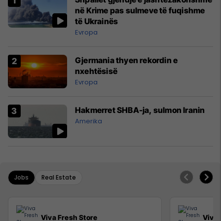
në Krime pas sulmeve të fuqishme
të Ukrainës
Evropa
Gjermania thyen rekordin e
nxehtësisë
Evropa
Hakmerret SHBA-ja, sulmon Iranin
Amerika
Jobs
Real Estate
Viva Fresh Store
Viva 