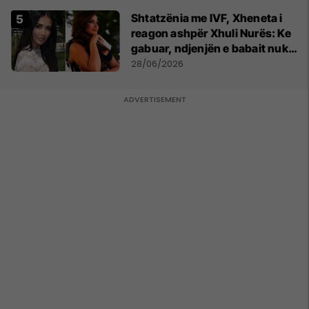
Shtatzënia me IVF, Xheneta i
reagon ashpër Xhuli Nurës: Ke
gabuar, ndjenjën e babait nuk
mund t'ia plotësosh kurrë
28/06/2026