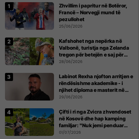
Zhvillim i papritur në Botëror,
Francë – Norvegji mund të
pezullohet
25/06/2026
Kafshohet nga nepërka në
Valbonë, turistja nga Zelanda
tregon për betejën e saj për
mbijetesë
28/06/2026
Labinot Rexha njofton arritjen e
rëndësishme akademike - i
njihet diploma e masterit në
Psikologji në Zvicër
29/06/2026
Çifti i ri nga Zvicra zhvendoset
në Kosovë dhe hap kamping
familjar: "Nuk jemi penduar
asnjë ditë"
01/07/2026