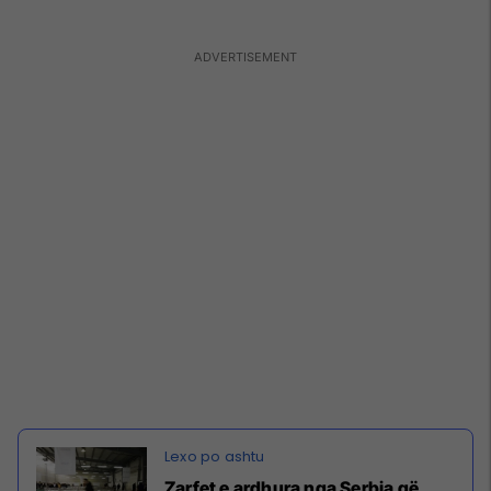
Zarfet e ardhura nga Serbia që