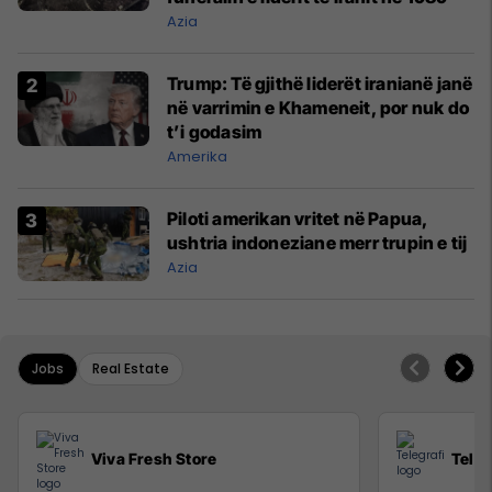
Azia
Trump: Të gjithë liderët iranianë janë
në varrimin e Khameneit, por nuk do
t’i godasim
Amerika
Piloti amerikan vritet në Papua,
ushtria indoneziane merr trupin e tij
Azia
Jobs
Real Estate
Viva Fresh Store
Teleg