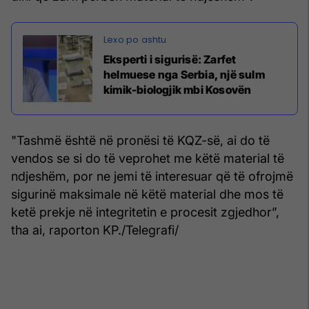
Eksperti i sigurisë: Zarfet
helmuese nga Serbia, një sulm
kimik-biologjik mbi Kosovën
"Tashmë është në pronësi të KQZ-së, ai do të
vendos se si do të veprohet me këtë material të
ndjeshëm, por ne jemi të interesuar që të ofrojmë
sigurinë maksimale në këtë material dhe mos të
ketë prekje në integritetin e procesit zgjedhor”,
tha ai, raporton KP./Telegrafi/