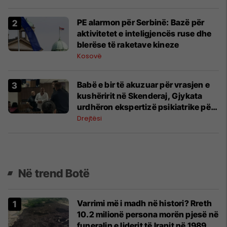
PE alarmon për Serbinë: Bazë për
aktivitetet e inteligjencës ruse dhe
blerëse të raketave kineze
Kosovë
Babë e bir të akuzuar për vrasjen e
kushëririt në Skenderaj, Gjykata
urdhëron ekspertizë psikiatrike për
Bujar Ibishin
Drejtësi
Në trend Botë
Varrimi më i madh në histori? Rreth
10.2 milionë persona morën pjesë në
funeralin e liderit të Iranit në 1989