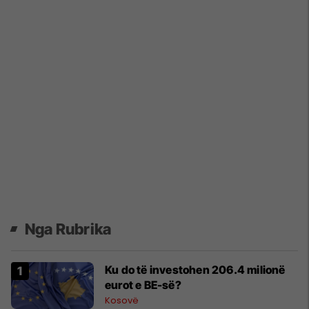
Nga Rubrika
Ku do të investohen 206.4 milionë
eurot e BE-së?
Kosovë