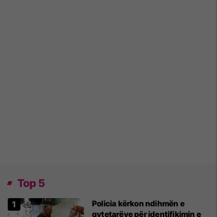
Top 5
Policia kërkon ndihmën e
qytetarëve për identifikimin e