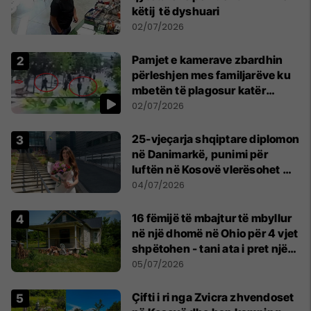
këtij të dyshuari
02/07/2026
Pamjet e kamerave zbardhin
përleshjen mes familjarëve ku
mbetën të plagosur katër
persona
02/07/2026
25-vjeçarja shqiptare diplomon
në Danimarkë, punimi për
luftën në Kosovë vlerësohet me
notën më të lartë
04/07/2026
16 fëmijë të mbajtur të mbyllur
në një dhomë në Ohio për 4 vjet
shpëtohen - tani ata i pret një
sfidë e madhe
05/07/2026
Çifti i ri nga Zvicra zhvendoset