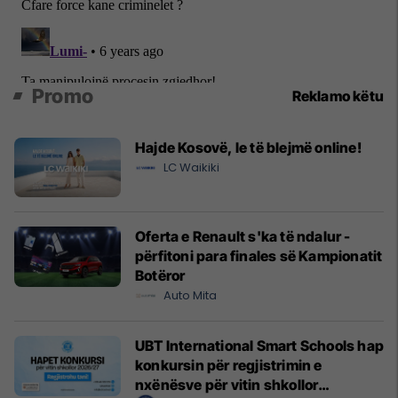
Promo
Reklamo këtu
Hajde Kosovë, le të blejmë online!
LC Waikiki
Oferta e Renault s'ka të ndalur -
përfitoni para finales së Kampionatit
Botëror
Auto Mita
UBT International Smart Schools hap
konkursin për regjistrimin e
nxënësve për vitin shkollor