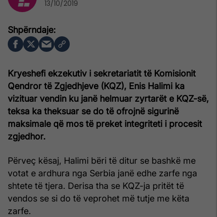
13/10/2019
Kryeshefi ekzekutiv i sekretariatit të Komisionit
Qendror të Zgjedhjeve (KQZ), Enis Halimi ka
vizituar vendin ku janë helmuar zyrtarët e KQZ-së,
teksa ka theksuar se do të ofrojnë sigurinë
maksimale që mos të preket integriteti i procesit
zgjedhor.
Përveç kësaj, Halimi bëri të ditur se bashkë me
votat e ardhura nga Serbia janë edhe zarfe nga
shtete të tjera. Derisa tha se KQZ-ja pritët të
vendos se si do të veprohet më tutje me këta
zarfe.