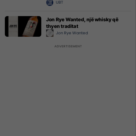
2026/2027
UBT
Jon Rye Wanted, një whisky që
thyen traditat
Jon Rye Wanted