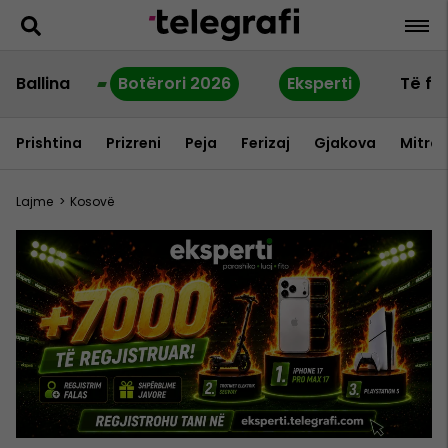
Ballina
Botërori 2026
Eksperti
Të fu
Prishtina
Prizreni
Peja
Ferizaj
Gjakova
Mitrov
Lajme
>
Kosovë