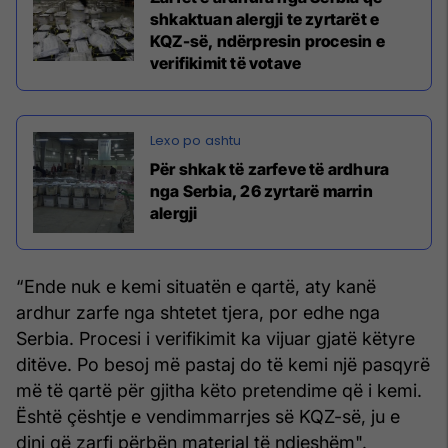
shkaktuan alergji te zyrtarët e
KQZ-së, ndërpresin procesin e
verifikimit të votave
Për shkak të zarfeve të ardhura
nga Serbia, 26 zyrtarë marrin
alergji
“Ende nuk e kemi situatën e qartë, aty kanë
ardhur zarfe nga shtetet tjera, por edhe nga
Serbia. Procesi i verifikimit ka vijuar gjatë këtyre
ditëve. Po besoj më pastaj do të kemi një pasqyrë
më të qartë për gjitha këto pretendime që i kemi.
Është çështje e vendimmarrjes së KQZ-së, ju e
dini që zarfi përbën material të ndjeshëm".