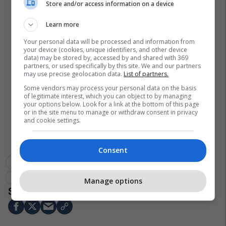
Store and/or access information on a device
Learn more
Your personal data will be processed and information from
your device (cookies, unique identifiers, and other device
data) may be stored by, accessed by and shared with 369
partners, or used specifically by this site. We and our partners
may use precise geolocation data.
List of partners.
Some vendors may process your personal data on the basis
of legitimate interest, which you can object to by managing
your options below. Look for a link at the bottom of this page
or in the site menu to manage or withdraw consent in privacy
and cookie settings.
Consent
Zgjedhjet 2019
Alergjia
Helmi
Zarfet
Enis Halimi
Serbia
Kqz
Manage options