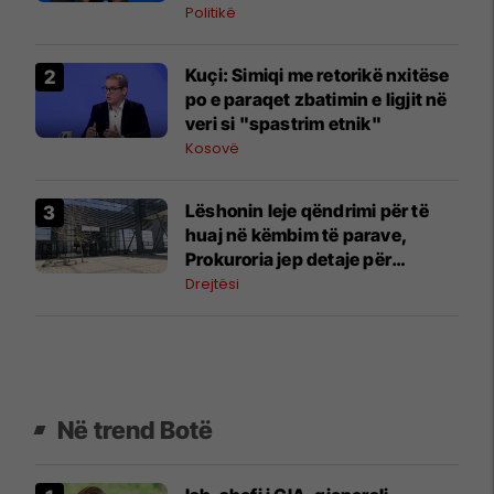
Politikë
Kuçi: Simiqi me retorikë nxitëse
po e paraqet zbatimin e ligjit në
veri si "spastrim etnik"
Kosovë
Lëshonin leje qëndrimi për të
huaj në këmbim të parave,
Prokuroria jep detaje për
zyrtarët e arrestuar të MPB-së
Drejtësi
Në trend Botë