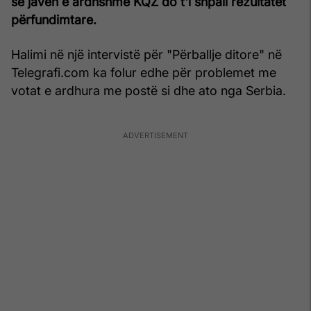
se javën e ardhshme KQZ do t'i shpall rezultatet
përfundimtare.
Halimi në një intervistë për "Përballje ditore" në
Telegrafi.com ka folur edhe për problemet me
votat e ardhura me postë si dhe ato nga Serbia.