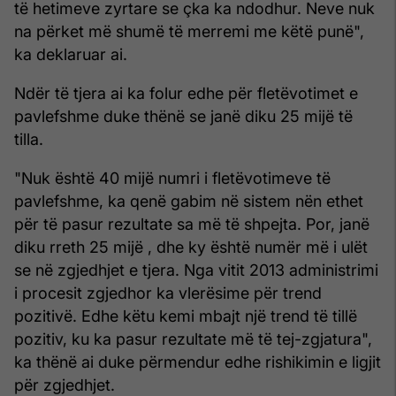
të hetimeve zyrtare se çka ka ndodhur. Neve nuk
na përket më shumë të merremi me këtë punë",
ka deklaruar ai.
Ndër të tjera ai ka folur edhe për fletëvotimet e
pavlefshme duke thënë se janë diku 25 mijë të
tilla.
"Nuk është 40 mijë numri i fletëvotimeve të
pavlefshme, ka qenë gabim në sistem nën ethet
për të pasur rezultate sa më të shpejta. Por, janë
diku rreth 25 mijë , dhe ky është numër më i ulët
se në zgjedhjet e tjera. Nga vitit 2013 administrimi
i procesit zgjedhor ka vlerësime për trend
pozitivë. Edhe këtu kemi mbajt një trend të tillë
pozitiv, ku ka pasur rezultate më të tej-zgjatura",
ka thënë ai duke përmendur edhe rishikimin e ligjit
për zgjedhjet.