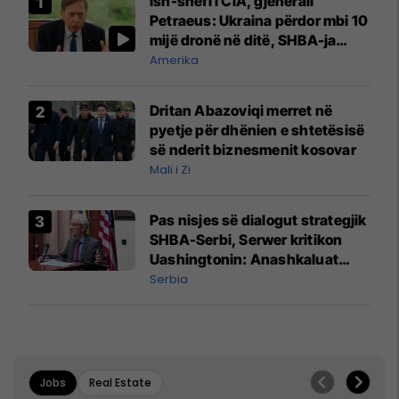
Ish-shefi i CIA, gjenerali
Petraeus: Ukraina përdor mbi 10
mijë dronë në ditë, SHBA-ja
mbetet shumë prapa në
Amerika
prodhim
Dritan Abazoviqi merret në
pyetje për dhënien e shtetësisë
së nderit biznesmenit kosovar
Mali i Zi
Pas nisjes së dialogut strategjik
SHBA-Serbi, Serwer kritikon
Uashingtonin: Anashkaluat
Banjskën, sulmin ndaj KFOR-it
Serbia
dhe rrëmbimin e Policëve të
Kosovës
Jobs
Real Estate