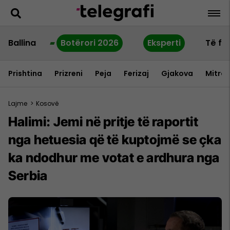
Ballina
Botërori 2026
Eksperti
Të fu
Prishtina
Prizreni
Peja
Ferizaj
Gjakova
Mitrov
Lajme
>
Kosovë
Halimi: Jemi në pritje të raportit
nga hetuesia që të kuptojmë se çka
ka ndodhur me votat e ardhura nga
Serbia