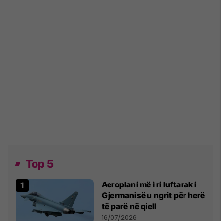
Top 5
Aeroplani më i ri luftarak i
Gjermanisë u ngrit për herë
të parë në qiell
16/07/2026