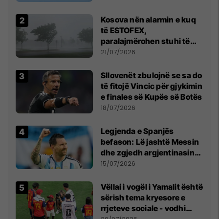
Kosova nën alarmin e kuq
të ESTOFEX,
paralajmërohen stuhi të
fuqishme me breshër dhe
21/07/2026
erëra të forta
Sllovenët zbulojnë se sa do
të fitojë Vincic për gjykimin
e finales së Kupës së Botës
18/07/2026
Legjenda e Spanjës
befason: Lë jashtë Messin
dhe zgjedh argjentinasin
më të mirë në botë
15/07/2026
Vëllai i vogël i Yamalit është
sërish tema kryesore e
rrjeteve sociale - vodhi