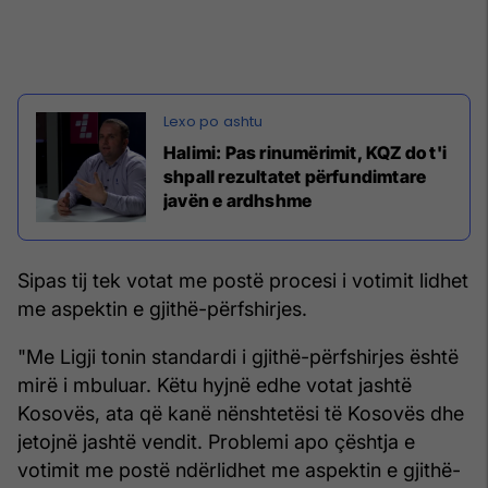
Halimi: Pas rinumërimit, KQZ do t'i
shpall rezultatet përfundimtare
javën e ardhshme
Sipas tij tek votat me postë procesi i votimit lidhet
me aspektin e gjithë-përfshirjes.
"Me Ligji tonin standardi i gjithë-përfshirjes është
mirë i mbuluar. Këtu hyjnë edhe votat jashtë
Kosovës, ata që kanë nënshtetësi të Kosovës dhe
jetojnë jashtë vendit. Problemi apo çështja e
votimit me postë ndërlidhet me aspektin e gjithë-