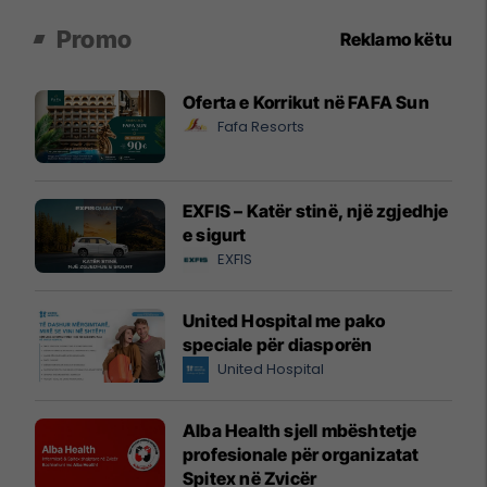
Promo
Reklamo këtu
Oferta e Korrikut në FAFA Sun
Fafa Resorts
EXFIS – Katër stinë, një zgjedhje
e sigurt
EXFIS
United Hospital me pako
speciale për diasporën
United Hospital
Alba Health sjell mbështetje
profesionale për organizatat
Spitex në Zvicër