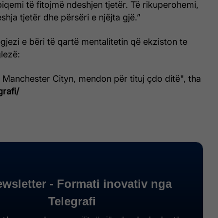
iqemi të fitojmë ndeshjen tjetër. Të rikuperohemi,
shja tjetër dhe përsëri e njëjta gjë.”
jezi e bëri të qartë mentalitetin që ekziston te
lezë:
 Manchester Cityn, mendon për tituj çdo ditë", tha
rafi/