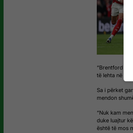
“Brentford u m
të lehta në Pr
Sa i përket gar
mendon shumë
“Nuk kam mendu
duke luajtur kë
është të mos m