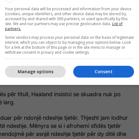
Your personal data will be processed and information from your device
(cookies, unique identifiers, and other device data) may be stored by,
accessed by and shared with 369 partners, or used specifically by this
site. We and our partners may use precise geolocation data.
List of
partners.
Some vendors may process your personal data on the basis of legitimate
interest, which you can object to by managing your options below. Look
for a link at the bottom of this page or in the site menu to manage or
withdraw consent in privacy and cookie settings.
brojt mirë. Ata janë një ekip i mirë. Nuk ka ndeshje
Manage options
Consent
emier League, kështu që jemi të lumtur.”
ës për titull, Haaland insistoi se skuadra nuk po
 larg.
ar për ndonjë ndeshje tjetër. Thjesht jam lodhur
të ndeshje. Mënyra se si i afrohemi sfidës tjetër
endojmë për asnjë ndeshje tjetër për dy ditë dhe