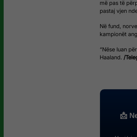
më pas të përp
pastaj vjen nde
Në fund, norveg
kampionët ang
“Nëse luan për
Haaland.
/Teleg