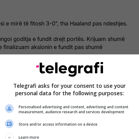
si e mirë të fitosh 3-0”, tha Haaland pas ndeshjes.
ngoi goditja e fundit drejt portës. Krijuam shumë
e finalizuam aksionin e fundit pas shumë
he paraqitjen e kundërshtarit, duke theksuar
çdo përballjeje në elitën angleze.
Telegrafi asks for your consent to use your
personal data for the following purposes:
Personalised advertising and content, advertising and content
measurement, audience research and services development
Store and/or access information on a device
Learn more