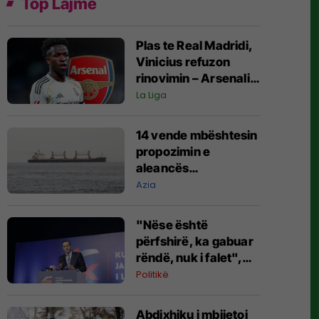
Top Lajme
Plas te Real Madridi,
Vinicius refuzon
rinovimin – Arsenali
gati ofertën 140
La Liga
milionëshe
14 vende mbështesin
propozimin e
aleancës
shumëkombëshe të
Azia
mbrojtjes detare të
udhëhequr nga
"Nëse është
Arabia Saudite
përfshirë, ka gabuar
rëndë, nuk i falet",
Abdixhiku i çon
Politikë
“selam” Përparim
Ramës
Abdixhiku i mbijetoi