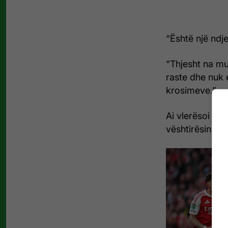
“Është një ndje
“Thjesht na mu
raste dhe nuk 
krosimeve.”
Ai vlerësoi ed
vështirësinë e 