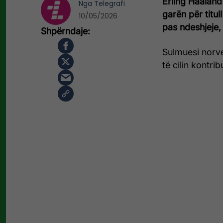
Erling Haaland
Nga
Telegrafi
garën për titull
10/05/2026
pas ndeshjeje,
Sulmuesi norve
të cilin kontri