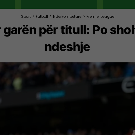
Sport
>
Futboll
>
Ndërkombëtare
>
Premier League
r garën për titull: Po sh
ndeshje