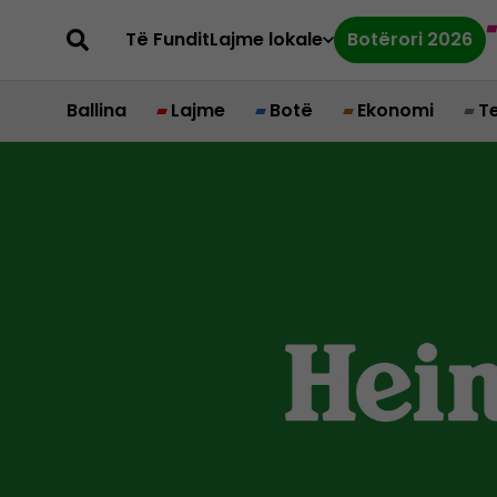
Të Fundit
Lajme lokale
Botërori 2026
Ballina
Lajme
Botë
Ekonomi
T