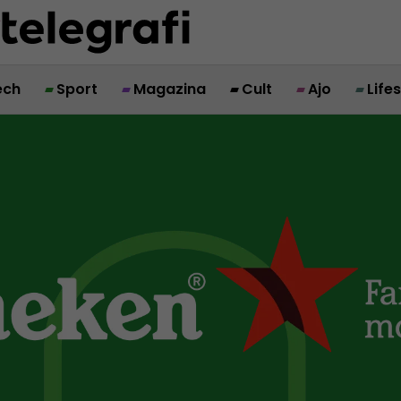
ech
Sport
Magazina
Cult
Ajo
Life