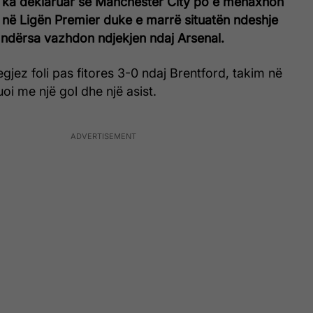
ka deklaruar se Manchester City po e menaxhon
 në Lig
ën
Premier duke e marrë situatën ndeshje
 ndërsa vazhdon ndjekjen ndaj Arsenal.
gjez foli pas fitores 3-0 ndaj Brentford, takim në
buoi me një gol dhe një asist.