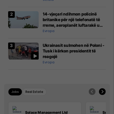
14-vjeçari ndihmon policinë
britanike për një telefonatë të
rreme, aeroplanët luftarakë u
ngritën në ajër për të
Evropa
interceptuar fluturaken e Qatar
Airways që po shkonte drejt
Ukrainasit sulmohen në Poloni -
Mançesterit
Tusk i kërkon presidentit të
reagojë
Evropa
Jobs
Real Estate
Solace Management Ltd
Solac