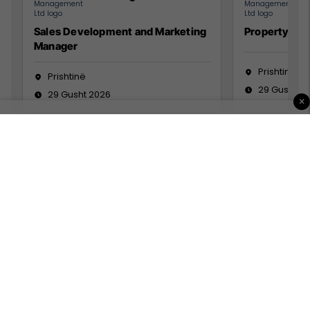
Sales Development and Marketing
Property Ma
Manager
Prishtinë
Prishtinë
29 Gusht 2
29 Gusht 2026
×