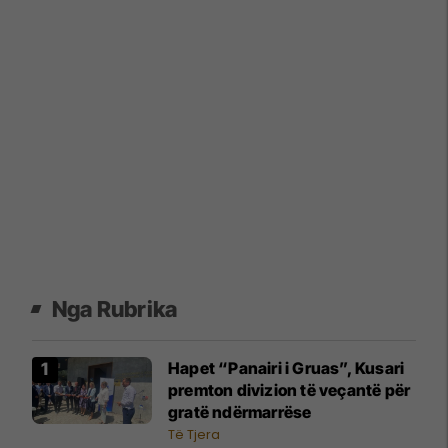
Nga Rubrika
Hapet “Panairi i Gruas”, Kusari
premton divizion të veçantë për
gratë ndërmarrëse
Të Tjera