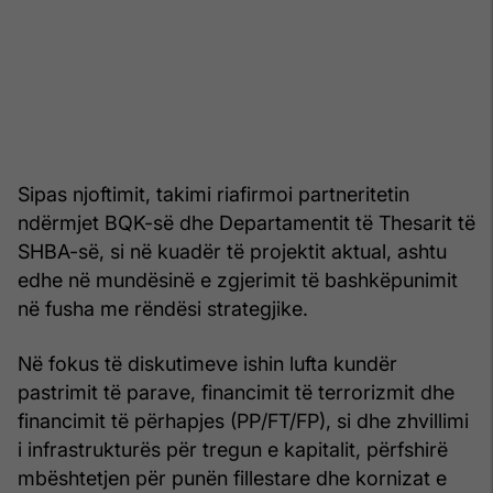
Sipas njoftimit, takimi riafirmoi partneritetin
ndërmjet BQK-së dhe Departamentit të Thesarit të
SHBA-së, si në kuadër të projektit aktual, ashtu
edhe në mundësinë e zgjerimit të bashkëpunimit
në fusha me rëndësi strategjike.
Në fokus të diskutimeve ishin lufta kundër
pastrimit të parave, financimit të terrorizmit dhe
financimit të përhapjes (PP/FT/FP), si dhe zhvillimi
i infrastrukturës për tregun e kapitalit, përfshirë
mbështetjen për punën fillestare dhe kornizat e