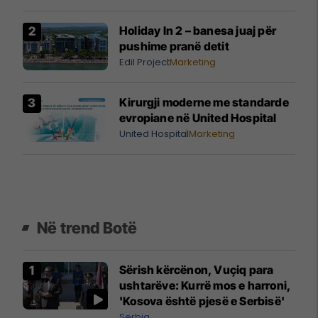
Holiday In 2 – banesa juaj për
pushime pranë detit
Edil Project
Marketing
Kirurgji moderne me standarde
evropiane në United Hospital
United Hospital
Marketing
Në trend Botë
Sërish kërcënon, Vuçiq para
ushtarëve: Kurrë mos e harroni,
'Kosova është pjesë e Serbisë'
Serbia