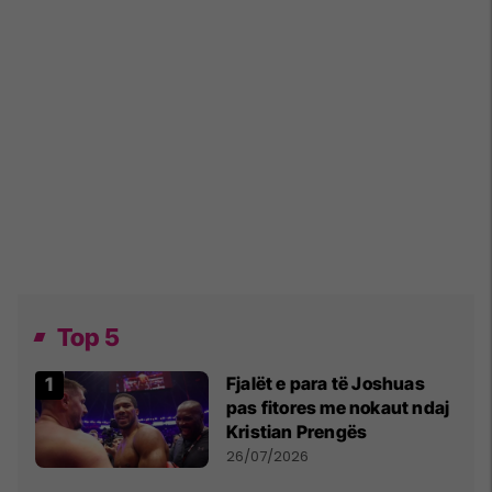
Top 5
Fjalët e para të Joshuas
pas fitores me nokaut ndaj
Kristian Prengës
26/07/2026