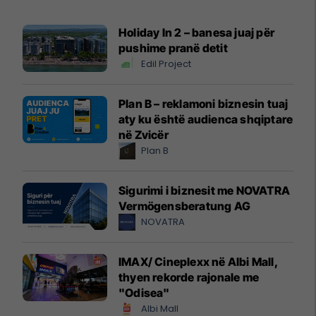
Holiday In 2 – banesa juaj për
pushime pranë detit
Edil Project
Plan B – reklamoni biznesin tuaj
aty ku është audienca shqiptare
në Zvicër
Plan B
Sigurimi i biznesit me NOVATRA
Vermögensberatung AG
NOVATRA
IMAX/ Cineplexx në Albi Mall,
thyen rekorde rajonale me
"Odisea"
Albi Mall