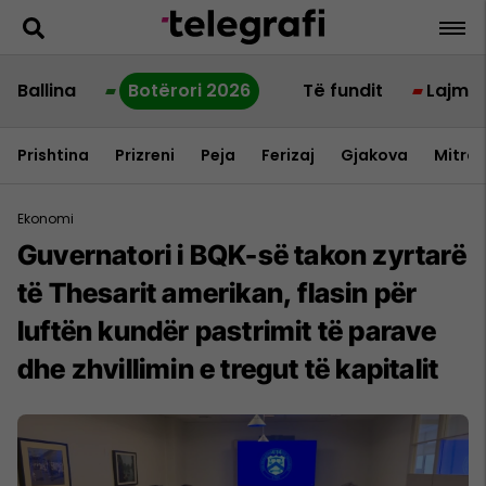
Ballina
Botërori 2026
Të fundit
Lajme
Prishtina
Prizreni
Peja
Ferizaj
Gjakova
Mitrov
Ekonomi
Guvernatori i BQK-së takon zyrtarë
të Thesarit amerikan, flasin për
luftën kundër pastrimit të parave
dhe zhvillimin e tregut të kapitalit