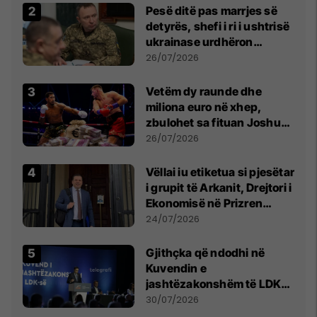
Pesë ditë pas marrjes së
detyrës, shefi i ri i ushtrisë
ukrainase urdhëron
kontroll të madh
26/07/2026
Vetëm dy raunde dhe
miliona euro në xhep,
zbulohet sa fituan Joshua
e Prenga
26/07/2026
Vëllai iu etiketua si pjesëtar
i grupit të Arkanit, Drejtori i
Ekonomisë në Prizren
mohon pretendimet
24/07/2026
Gjithçka që ndodhi në
Kuvendin e
jashtëzakonshëm të LDK-
së
30/07/2026