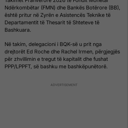
Takimet Pranverore 2026 të Fondit Monetar
Ndërkombëtar (FMN) dhe Bankës Botërore (BB),
është pritur në Zyrën e Asistencës Teknike të
Departamentit të Thesarit të Shteteve të
Bashkuara.
Në takim, delegacioni i BQK-së u prit nga
drejtorët Ed Roche dhe Rachel Irmen, përgjegjës
për zhvillimin e tregut të kapitalit dhe fushat
PPP/LPPFT, së bashku me bashkëpunëtorë.