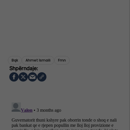
Bqk
Ahmet Ismaili
Fmn