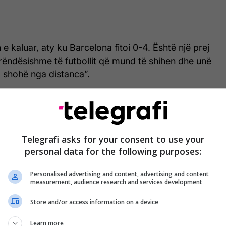
e kaluar, aty ku Barcelona fitoi 0-4. Është një prej
rëndësishme të futbollit që mund të shihen dhe unë
a shohë nga distanca”.
i për kohën e tij tek Barcelona gjatë intervistës
ve që përmendi ishte një lojtar nga La Masia.
Telegrafi asks for your consent to use your
personal data for the following purposes:
Tri arsyet pse Barcelona
dëshiron të nënshkruajë
Personalised advertising and content, advertising and content
measurement, audience research and services development
me Marcus Rashford
Store and/or access information on a device
Learn more