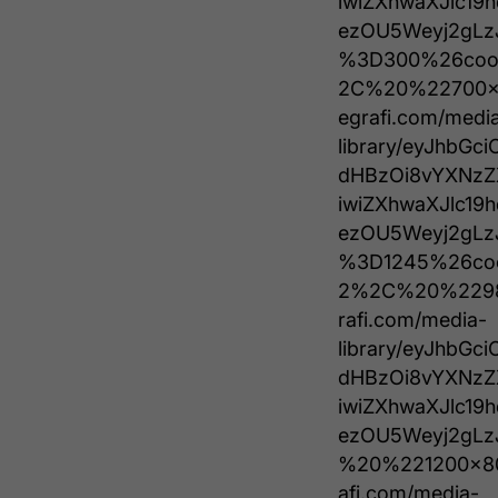
iwiZXhwaXJlc19
ezOU5Weyj2gLz
%3D300%26coo
2C%20%22700x1
egrafi.com/medi
library/eyJhbGc
dHBzOi8vYXNzZ
iwiZXhwaXJlc19
ezOU5Weyj2gLz
%3D1245%26co
2%2C%20%22980
rafi.com/media-
library/eyJhbGc
dHBzOi8vYXNzZ
iwiZXhwaXJlc19
ezOU5Weyj2gLz
%20%221200x80
afi.com/media-