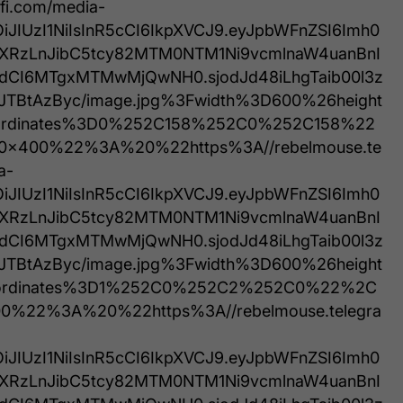
fi.com/media-
iOiJIUzI1NiIsInR5cCI6IkpXVCJ9.eyJpbWFnZSI6Imh0
XRzLnJibC5tcy82MTM0NTM1Ni9vcmlnaW4uanBnI
hdCI6MTgxMTMwMjQwNH0.sjodJd48iLhgTaib00l3z
JTBtAzByc/image.jpg%3Fwidth%3D600%26height
rdinates%3D0%252C158%252C0%252C158%22
x400%22%3A%20%22https%3A//rebelmouse.te
a-
iOiJIUzI1NiIsInR5cCI6IkpXVCJ9.eyJpbWFnZSI6Imh0
XRzLnJibC5tcy82MTM0NTM1Ni9vcmlnaW4uanBnI
hdCI6MTgxMTMwMjQwNH0.sjodJd48iLhgTaib00l3z
JTBtAzByc/image.jpg%3Fwidth%3D600%26height
rdinates%3D1%252C0%252C2%252C0%22%2C
%22%3A%20%22https%3A//rebelmouse.telegra
iOiJIUzI1NiIsInR5cCI6IkpXVCJ9.eyJpbWFnZSI6Imh0
XRzLnJibC5tcy82MTM0NTM1Ni9vcmlnaW4uanBnI