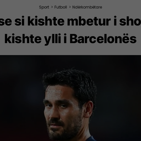
Sport
>
Futboll
>
Ndërkombëtare
 si kishte mbetur i sho
kishte ylli i Barcelonës