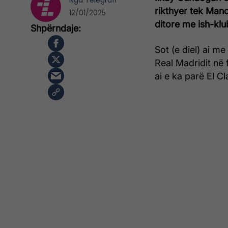
Nga
Telegrafi
rikthyer tek Man
12/01/2025
ditore me ish-klubi
Sot (e diel) ai m
Real Madridit në 
ai e ka parë El Cl