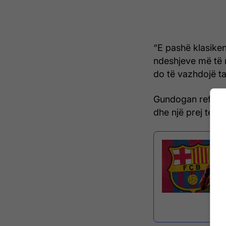
“E pashë klasiken 
ndeshjeve më të 
do të vazhdojë t
Gundogan reflekto
dhe një prej tema