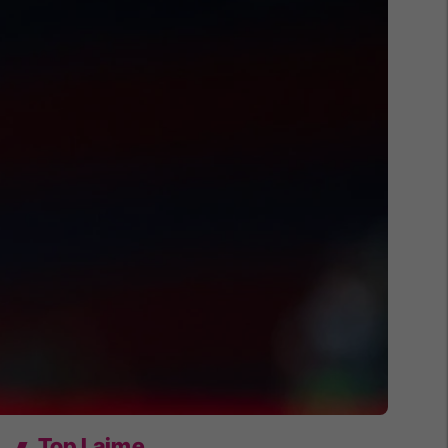
Top Lajme