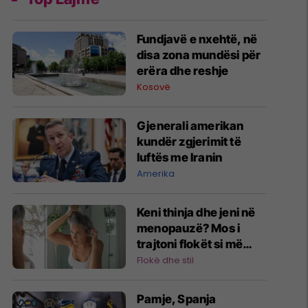
Fundjavë e nxehtë, në
disa zona mundësi për
erëra dhe reshje
Kosovë
Gjenerali amerikan
kundër zgjerimit të
luftës me Iranin
Amerika
Keni thinja dhe jeni në
menopauzë? Mos i
trajtoni flokët si më
parë!
Flokë dhe stil
Pamje, Spanja