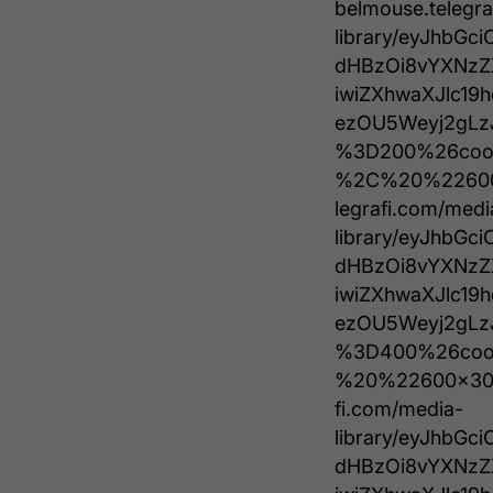
belmouse.telegra
library/eyJhbGc
dHBzOi8vYXNzZ
iwiZXhwaXJlc19
ezOU5Weyj2gLz
%3D200%26coo
%2C%20%22600
legrafi.com/medi
library/eyJhbGc
dHBzOi8vYXNzZ
iwiZXhwaXJlc19
ezOU5Weyj2gLz
%3D400%26coo
%20%22600x300
fi.com/media-
library/eyJhbGc
dHBzOi8vYXNzZ