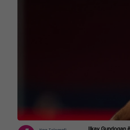
Ilkay Gundogan ës