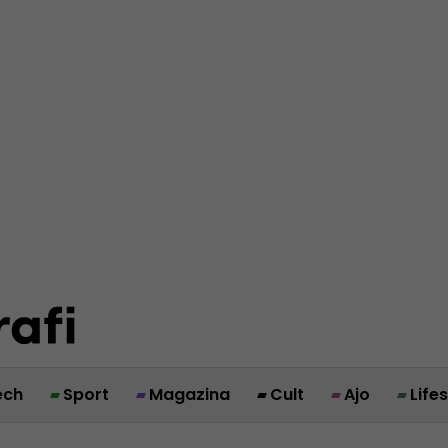
ech
Sport
Magazina
Cult
Ajo
Life