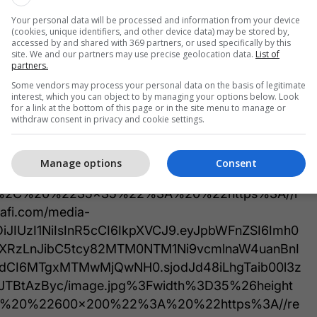
ikujtoi një moment të paharrueshëm me Pau Cubarsi,
Your personal data will be processed and information from your device
(cookies, unique identifiers, and other device data) may be stored by,
 ekipit të parë sezonin e kaluar.
accessed by and shared with 369 partners, or used specifically by this
site. We and our partners may use precise geolocation data.
List of
partners.
 debutimin e tij Cubarsi, e pashë atë duke stërvitur
Some vendors may process your personal data on the basis of legitimate
hte shumë talent”, ka thënë Gundogan.
interest, which you can object to by managing your options below. Look
for a link at the bottom of this page or in the site menu to manage or
ge 61345356 alt="barca 2" caption="None"
withdraw consent in privacy and cookie settings.
%22image%22%3A%20%22https%3A//assets.rbl.
rigin.jpg%22%2C%20%22thumbnails%22%3A%20
Manage options
Consent
22%3A%20%22https%3A//assets.rbl.ms/6134535
22%2C%20%2235x35%22%3A%20%22https%3A//r
rafi.com/media-
iOiJIUzI1NiIsInR5cCI6IkpXVCJ9.eyJpbWFnZSI6Imh0
XRzLnJibC5tcy82MTM0NTM1Ni9vcmlnaW4uanBnI
hdCI6MTgxMTMwMjQwNH0.sjodJd48iLhgTaib00l3z
JTBtAzByc/image.jpg%3Fwidth%3D35%26height
20%22600x200%22%3A%20%22https%3A//re