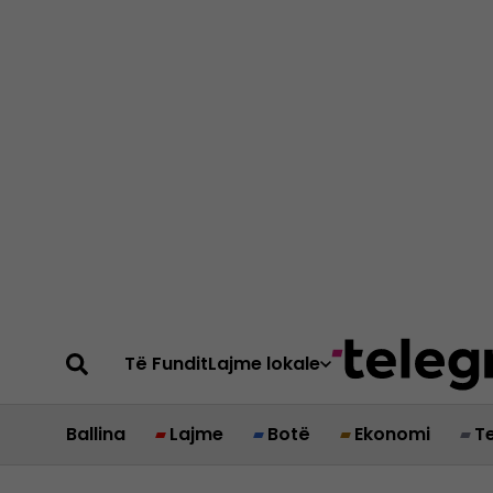
Të Fundit
Lajme lokale
Ballina
Lajme
Botë
Ekonomi
T