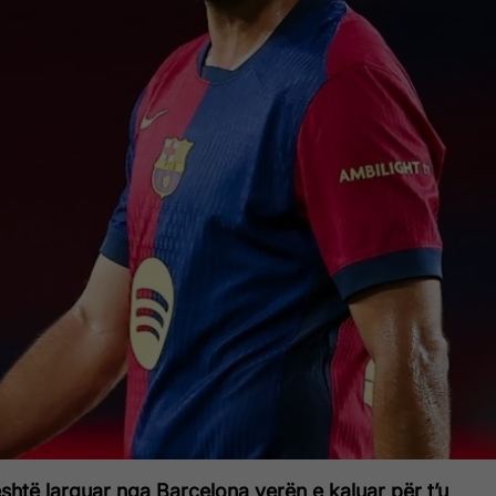
htë larguar nga Barcelona verën e kaluar për t’u