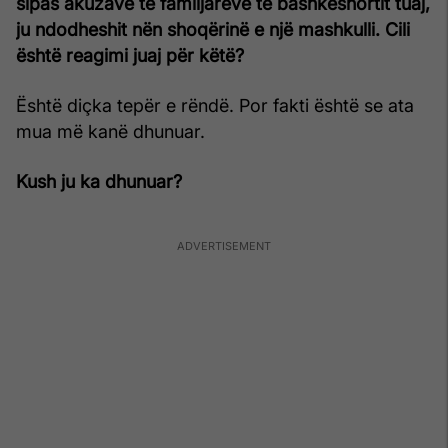
sipas akuzave të familjarëve të bashkëshortit tuaj,
ju ndodheshit nën shoqërinë e një mashkulli. Cili
është reagimi juaj për këtë?
Është diçka tepër e rëndë. Por fakti është se ata
mua më kanë dhunuar.
Kush ju ka dhunuar?