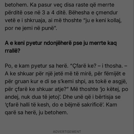
betohem. Ka pasur veç disa raste që merrte
përditë ose në 3 a 4 ditë. Bëhesha e çmendur
vetë e i shkruaja, ai më thoshte “ju e keni kollaj,
por ne jemi në punë”.
A e keni pyetur ndonjëherë pse ju merrte kaq
rrallë?
Po, e kam pyetur sa herë. “Çfarë ke? – i thosha. –
A ke shkuar për një jetë më të mirë, për fëmijët e
për gruan kur e di se s’kemi shpi, as tokë e asgjë,
për çfarë ke shkuar atje?” Më thoshte ‘jo këtej, po
andej, nuk dua të jetoj’. Dhe unë që i bërtisja se
‘çfarë halli të kesh, do e bëjmë sakrificë’. Kam
qarë sa herë, ju betohem.