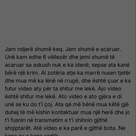
Jam ndjerë shumë keq. Jam shumë e acaruar.
Unë kam edhe 6 vëllezër dhe jemi shumë të
acaruar sa askush nuk e ka idenë, sepse ata kanë
bërë një krim. Ai zotëria atje ka marrë nusen tjetër
dhe mua më ka lënë në rrugë, dhe është çuar e ka
futur video aty për ta shitur me lekë. Ajo video
është shitur me lekë. Ato video e ato gjëra e di
unë se ku do t’i çoj. Ata që më bënë mua këtë gjë
duhej të më kishin kontaktuar mua një herë dhe jo
t’i fusnin në transmetim e t’i shihnin gjithë
shqiptarët. Atë video e ka parë e gjithë bota. Ne
kena sy e kena sedër.