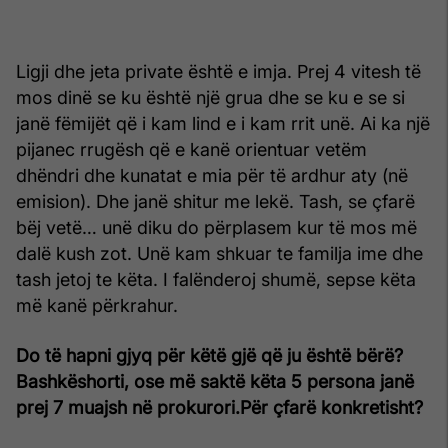
Ligji dhe jeta private është e imja. Prej 4 vitesh të
mos dinë se ku është një grua dhe se ku e se si
janë fëmijët që i kam lind e i kam rrit unë. Ai ka një
pijanec rrugësh që e kanë orientuar vetëm
dhëndri dhe kunatat e mia për të ardhur aty (në
emision). Dhe janë shitur me lekë. Tash, se çfarë
bëj vetë… unë diku do përplasem kur të mos më
dalë kush zot. Unë kam shkuar te familja ime dhe
tash jetoj te këta. I falënderoj shumë, sepse këta
më kanë përkrahur.
Do të hapni gjyq për këtë gjë që ju është bërë?
Bashkëshorti, ose më saktë këta 5 persona janë
prej 7 muajsh në prokurori.Për çfarë konkretisht?