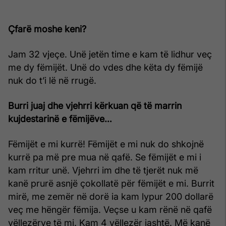
Çfarë moshe keni?
Jam 32 vjeçe. Unë jetën time e kam të lidhur veç
me dy fëmijët. Unë do vdes dhe këta dy fëmijë
nuk do t’i lë në rrugë.
Burri juaj dhe vjehrri kërkuan që të marrin
kujdestarinë e fëmijëve…
Fëmijët e mi kurrë! Fëmijët e mi nuk do shkojnë
kurrë pa më pre mua në qafë. Se fëmijët e mi i
kam rritur unë. Vjehrri im dhe të tjerët nuk më
kanë prurë asnjë çokollatë për fëmijët e mi. Burrit
mirë, me zemër në dorë ia kam lypur 200 dollarë
veç me hëngër fëmija. Veçse u kam rënë në qafë
vëllezërve të mi. Kam 4 vëllezër jashtë. Më kanë