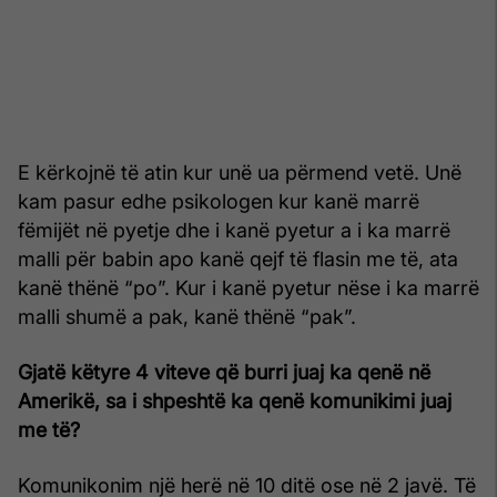
E kërkojnë të atin kur unë ua përmend vetë. Unë
kam pasur edhe psikologen kur kanë marrë
fëmijët në pyetje dhe i kanë pyetur a i ka marrë
malli për babin apo kanë qejf të flasin me të, ata
kanë thënë “po”. Kur i kanë pyetur nëse i ka marrë
malli shumë a pak, kanë thënë “pak”.
Gjatë këtyre 4 viteve që burri juaj ka qenë në
Amerikë, sa i shpeshtë ka qenë komunikimi juaj
me të?
Komunikonim një herë në 10 ditë ose në 2 javë. Të