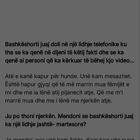
Bashkëshorti juaj doli në një lidhje telefonike ku
tha se ka qenë në dijeni të këtij fakti dhe se ka
qenë ai personi që ka kërkuar të bëhej kjo video…
Atë e kanë kapur për hunde. Unë kam mesazhet.
Është hapur gjyqi që të më marrin mua fëmijët e
mi dhe me ia lënë atij pijanecit atje. Që me m’i
marrë mua dhe me i lënë me njerkën atje.
Ju po thoni njerkën. Mendoni se bashkëshorti juaj
ka një lidhje jashtë- martesore?
Jo mendoj, por unë kam fakte. Kam kaq vite nuse