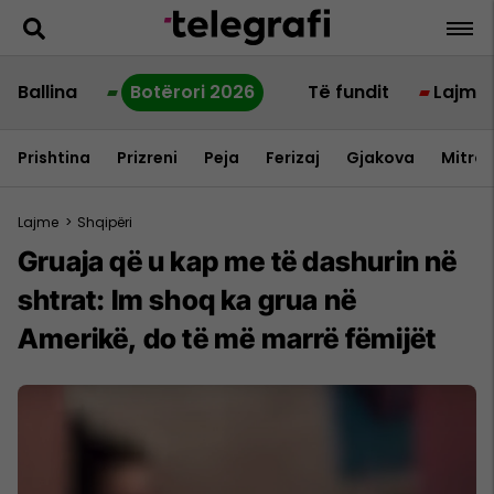
Ballina
Botërori 2026
Të fundit
Lajme
Prishtina
Prizreni
Peja
Ferizaj
Gjakova
Mitrov
Lajme
>
Shqipëri
Gruaja që u kap me të dashurin në
shtrat: Im shoq ka grua në
Amerikë, do të më marrë fëmijët