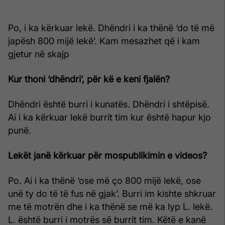
Po, i ka kërkuar lekë. Dhëndri i ka thënë ‘do të më
japësh 800 mijë lekë’. Kam mesazhet që i kam
gjetur në skajp
Kur thoni ‘dhëndri’, për kë e keni fjalën?
Dhëndri është burri i kunatës. Dhëndri i shtëpisë.
Ai i ka kërkuar lekë burrit tim kur është hapur kjo
punë.
Lekët janë kërkuar për mospublikimin e videos?
Po. Ai i ka thënë ‘ose më ço 800 mijë lekë, ose
unë ty do të të fus në gjak’. Burri im kishte shkruar
me të motrën dhe i ka thënë se më ka lyp L. lekë.
L. është burri i motrës së burrit tim. Këtë e kanë