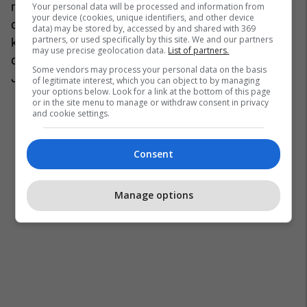
mbajë, se njërës do ia japi rrugën e keqe. Ai ka
Your personal data will be processed and information from
your device (cookies, unique identifiers, and other device
dasht me mbajt atë dhe mua të më japë rrugën e
data) may be stored by, accessed by and shared with 369
partners, or used specifically by this site. We and our partners
keqe. Këta janë një lloj kriminelësh. Jam e mishit
may use precise geolocation data.
List of partners.
dhe e gjakut edhe unë. Duhet të jepet një e drejtë.
Some vendors may process your personal data on the basis
Jo të jepet e drejta e lekut.
of legitimate interest, which you can object to by managing
your options below. Look for a link at the bottom of this page
or in the site menu to manage or withdraw consent in privacy
and cookie settings.
Consent
Manage options