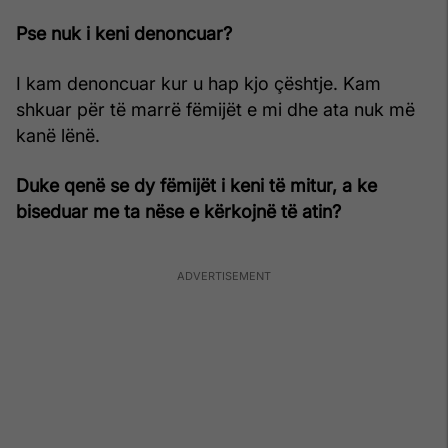
Pse nuk i keni denoncuar?
I kam denoncuar kur u hap kjo çështje. Kam
shkuar për të marrë fëmijët e mi dhe ata nuk më
kanë lënë.
Duke qenë se dy fëmijët i keni të mitur, a ke
biseduar me ta nëse e kërkojnë të atin?