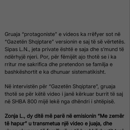
Gruaja “protagoniste” e videos ka rrëfyer sot në
“Gazetën Shqiptare” versionin e saj të së vërtetës.
Sipas L.N., jeta private është e saja dhe s’mund të
ndërhyjë njeri. Por, për fëmijët ajo thotë se i ka
rritur me sakrifica dhe pretendon se familja e
bashkëshortit e ka dhunuar sistematikisht.
Në intervistën për “Gazetën Shqiptare”, gruaja
thotë se për këtë video i janë kërkuar burrit të saj
në SHBA 800 mijë lekë nga dhëndri i shtëpisë.
Zonja L., dy ditë më parë në emisionin “Me zemër
të hapur” u transmetua një video e juaja, dhe