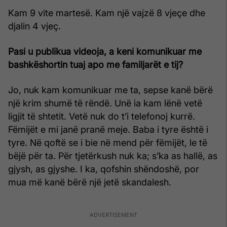
Kam 9 vite martesë. Kam një vajzë 8 vjeçe dhe
djalin 4 vjeç.
Pasi u publikua videoja, a keni komunikuar me
bashkëshortin tuaj apo me familjarët e tij?
Jo, nuk kam komunikuar me ta, sepse kanë bërë
një krim shumë të rëndë. Unë ia kam lënë vetë
ligjit të shtetit. Vetë nuk do t’i telefonoj kurrë.
Fëmijët e mi janë pranë meje. Baba i tyre është i
tyre. Në qoftë se i bie në mend për fëmijët, le të
bëjë për ta. Për tjetërkush nuk ka; s’ka as hallë, as
gjysh, as gjyshe. I ka, qofshin shëndoshë, por
mua më kanë bërë një jetë skandalesh.