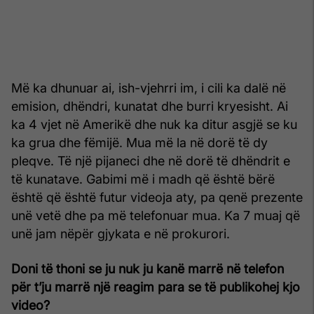
Më ka dhunuar ai, ish-vjehrri im, i cili ka dalë në
emision, dhëndri, kunatat dhe burri kryesisht. Ai
ka 4 vjet në Amerikë dhe nuk ka ditur asgjë se ku
ka grua dhe fëmijë. Mua më la në dorë të dy
pleqve. Të një pijaneci dhe në dorë të dhëndrit e
të kunatave. Gabimi më i madh që është bërë
është që është futur videoja aty, pa qenë prezente
unë vetë dhe pa më telefonuar mua. Ka 7 muaj që
unë jam nëpër gjykata e në prokurori.
Doni të thoni se ju nuk ju kanë marrë në telefon
për t’ju marrë një reagim para se të publikohej kjo
video?