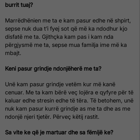
burrit tuaj?
Marrëdhënien me ta e kam pasur edhe në shpirt,
sepse nuk dua t’i fyej sot që më ka ndodhur kjo
disfatë me ta. Gjithçka kam pas i kam nda
përgjysmë me ta, sepse mua familja ime më ka
mbajt.
Keni pasur grindje ndonjëherë me ta?
Unë kam pasur grindje vetëm kur më kanë
cenuar. Me ta kam bërë veç lojëra e qyfyre për të
kaluar edhe stresin edhe të tëra. Të betohem, unë
nuk kam pasur kurrë grindje as me ta dhe as me
ndonjë njeri tjetër. Përveç këtij rastit.
Sa vite ke që je martuar dhe sa fëmijë ke?