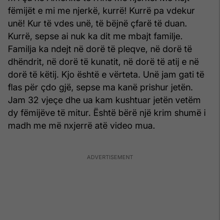
fëmijët e mi me njerkë, kurrë! Kurrë pa vdekur
unë! Kur të vdes unë, të bëjnë çfarë të duan.
Kurrë, sepse ai nuk ka dit me mbajt familje.
Familja ka ndejt në dorë të pleqve, në dorë të
dhëndrit, në dorë të kunatit, në dorë të atij e në
dorë të këtij. Kjo është e vërteta. Unë jam gati të
flas për çdo gjë, sepse ma kanë prishur jetën.
Jam 32 vjeçe dhe ua kam kushtuar jetën vetëm
dy fëmijëve të mitur. Është bërë një krim shumë i
madh me më nxjerrë atë video mua.