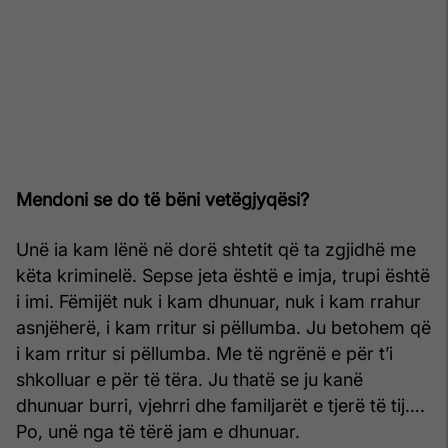
Mendoni se do të bëni vetëgjyqësi?
Unë ia kam lënë në dorë shtetit që ta zgjidhë me
këta kriminelë. Sepse jeta është e imja, trupi është
i imi. Fëmijët nuk i kam dhunuar, nuk i kam rrahur
asnjëherë, i kam rritur si pëllumba. Ju betohem që
i kam rritur si pëllumba. Me të ngrënë e për t’i
shkolluar e për të tëra. Ju thatë se ju kanë
dhunuar burri, vjehrri dhe familjarët e tjerë të tij….
Po, unë nga të tërë jam e dhunuar.