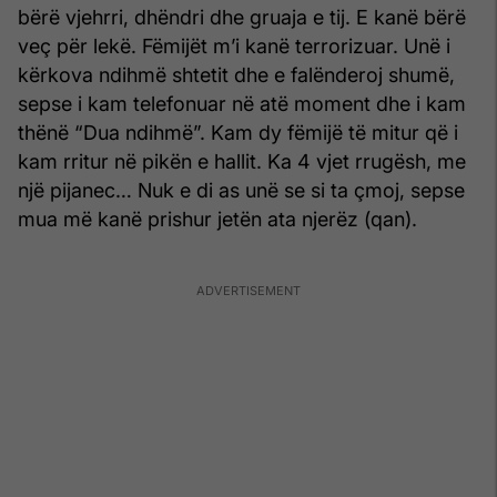
bërë vjehrri, dhëndri dhe gruaja e tij. E kanë bërë
veç për lekë. Fëmijët m’i kanë terrorizuar. Unë i
kërkova ndihmë shtetit dhe e falënderoj shumë,
sepse i kam telefonuar në atë moment dhe i kam
thënë “Dua ndihmë”. Kam dy fëmijë të mitur që i
kam rritur në pikën e hallit. Ka 4 vjet rrugësh, me
një pijanec… Nuk e di as unë se si ta çmoj, sepse
mua më kanë prishur jetën ata njerëz (qan).