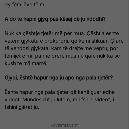
dy fëmijëve të mi.
A do të hapni gjyq pas kësaj që ju ndodhi?
Nuk ka çështje tjetër më për mua. Çështja është
vetëm gjykata e prokuroria që kemi shkuar. Çfarë
të vendosi gjykata, kam të drejtë me vepru, por
fëmijët e mi, pa më prerë mua në qafë nuk ka se
kush të m’i marrë.
Gjyqi, është hapur nga ju apo nga pala tjetër?
Është hapur nga pala tjetër që kanë çuar edhe
videot. Mundësisht ju lutem, m’i fshini videot, i
fshini gjërat ju.