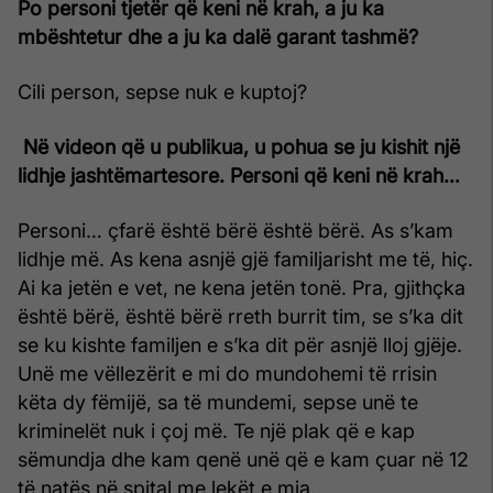
Po personi tjetër që keni në krah, a ju ka
mbështetur dhe a ju ka dalë garant tashmë?
Cili person, sepse nuk e kuptoj?
Në videon që u publikua, u pohua se ju kishit një
lidhje jashtëmartesore. Personi që keni në krah…
Personi… çfarë është bërë është bërë. As s’kam
lidhje më. As kena asnjë gjë familjarisht me të, hiç.
Ai ka jetën e vet, ne kena jetën tonë. Pra, gjithçka
është bërë, është bërë rreth burrit tim, se s’ka dit
se ku kishte familjen e s’ka dit për asnjë lloj gjëje.
Unë me vëllezërit e mi do mundohemi të rrisin
këta dy fëmijë, sa të mundemi, sepse unë te
kriminelët nuk i çoj më. Te një plak që e kap
sëmundja dhe kam qenë unë që e kam çuar në 12
të natës në spital me lekët e mia.