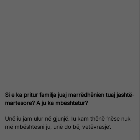
Si e ka pritur familja juaj marrëdhënien tuaj jashtë-
martesore? A ju ka mbështetur?
Unë iu jam ulur në gjunjë. Iu kam thënë ‘nëse nuk
më mbështesni ju, unë do bëj vetëvrasje’.