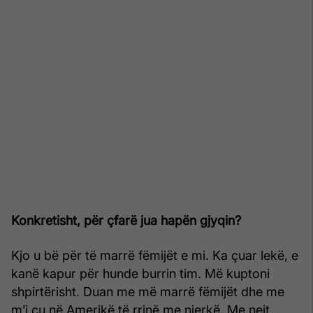
Konkretisht, për çfarë jua hapën gjyqin?
Kjo u bë për të marrë fëmijët e mi. Ka çuar lekë, e
kanë kapur për hunde burrin tim. Më kuptoni
shpirtërisht. Duan me më marrë fëmijët dhe me
m’i çu në Amerikë të rrinë me njerkë. Me nejt