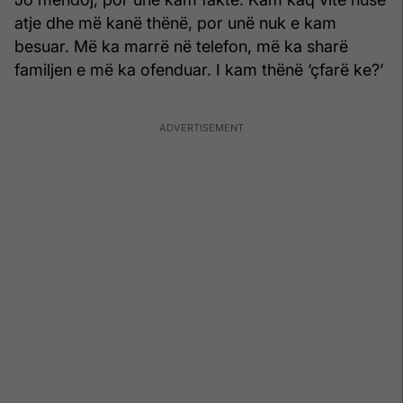
atje dhe më kanë thënë, por unë nuk e kam
besuar. Më ka marrë në telefon, më ka sharë
familjen e më ka ofenduar. I kam thënë ‘çfarë ke?’