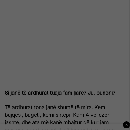
Si janë të ardhurat tuaja familjare? Ju, punoni?
Të ardhurat tona janë shumë të mira. Kemi
bujqësi, bagëti, kemi shtëpi. Kam 4 vëllezër
jashtë, dhe ata më kanë mbajtur që kur jam
×
martuar e deri më sot. Unë jam vajzë e vetme,