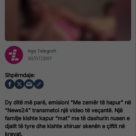
Nga
Telegrafi
30/07/2017
Dy ditë më parë, emisioni “Me zemër të hapur” në
“News24” transmetoi një video të veçantë. Një
familje kishte kapur “mat” me të dashurin nusen e
djalit të tyre dhe kishte xhiruar skenën e çiftit në
krevat.