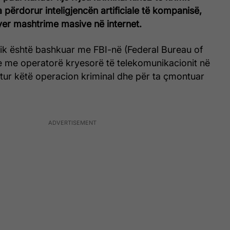
 ka përdorur inteligjencën artificiale të kompanisë,
yer mashtrime masive në internet.
jik është bashkuar me FBI-në (Federal Bureau of
he me operatorë kryesorë të telekomunikacionit në
tur këtë operacion kriminal dhe për ta çmontuar