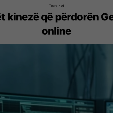
Tech
>
AI
ët kinezë që përdorën G
online