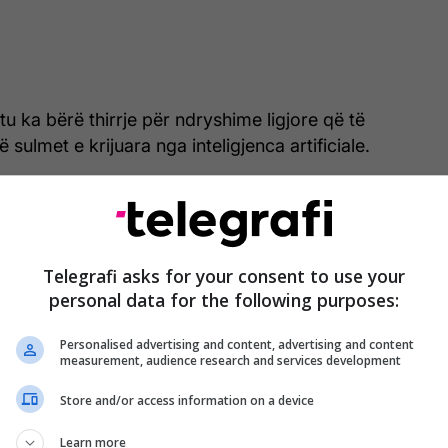
 ka bërë thirrje për ndryshime ligjore që të
 sulmet e krijuara nga inteligjenca artificiale.
është padi e parë e koordinuar e këtij lloji, gjë që
sat e mëdha të skemës së mashtrimit.
një grup i quajtur “Outsider Enterprise” ka përdorur
Telegrafi asks for your consent to use your
ogle dhe emrin e saj për aktivitete kriminale, duke
personal data for the following purposes:
e menjëhershme të rrjetit.
Personalised advertising and content, advertising and content
measurement, audience research and services development
 ka përdorur Gemini për të krijuar faqe interneti të
n Google, YouTube dhe institucione shtetërore
Store and/or access information on a device
hirë Shërbimin Postar të SHBA-së dhe sistemin e
Learn more