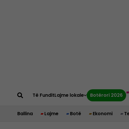
Të Fundit
Lajme lokale
Botërori 2026
Ballina
Lajme
Botë
Ekonomi
T