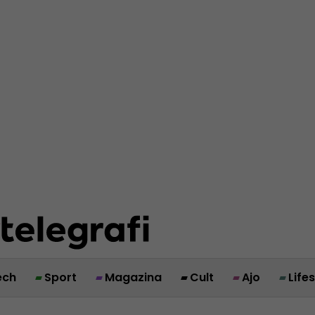
ech
Sport
Magazina
Cult
Ajo
Life