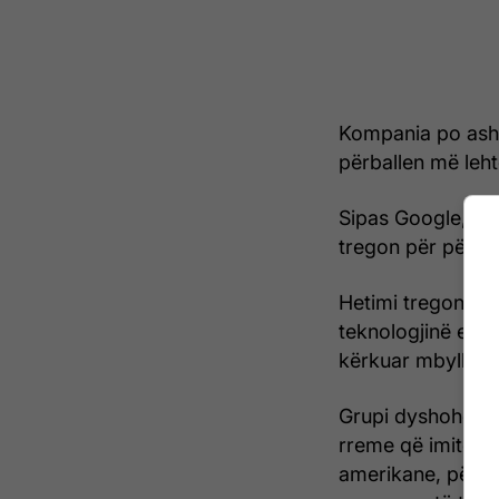
Kompania po ashtu
përballen më lehtë
Sipas Google, kjo 
tregon për përma
Hetimi tregon se 
teknologjinë e Go
kërkuar mbylljen 
Grupi dyshohet se
rreme që imitoni
amerikane, përfs