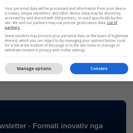
ave rrugore në New York.
Your personal data will be processed and information from your device
(cookies, unique identifiers, and other device data) may be stored by,
, kjo skemë ka prekur qindra mijëra viktima, me
accessed by and shared with 369 partners, or used specifically by this
site. We and our partners may use precise geolocation data.
List of
 që arrijnë në miliona dollarë. Kriminelët kanë
partners.
00 faqe të rreme dhe rreth 1 milion linke mashtruese,
Some vendors may process your personal data on the basis of legitimate
mijëra mesazhe spam me qëllim mashtrimi.
interest, which you can object to by managing your options below. Look
for a link at the bottom of this page or in the site menu to manage or
withdraw consent in privacy and cookie settings.
y është një shembull i qartë i mënyrës se si
iciale mund të përdoret për të “përforcuar” krimin
Manage options
Consent
llë të gjerë.
/Telegrafi/