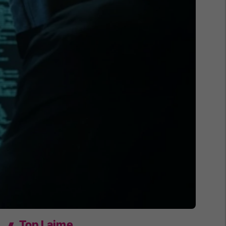
Top Lajme