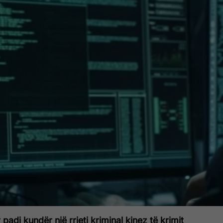
padi kundër një rrjeti kriminal kinez të krimit