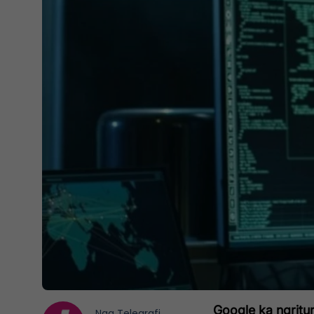
Google ka ngritur 
Nga
Telegrafi