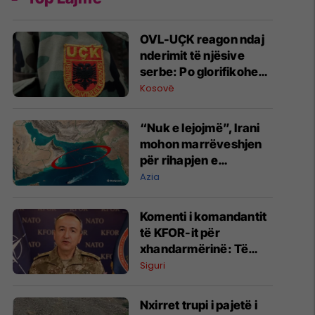
OVL-UÇK reagon ndaj
nderimit të njësive
serbe: Po glorifikohen
mohuesit e krimeve të
Kosovë
luftës
“Nuk e lejojmë”, Irani
mohon marrëveshjen
për rihapjen e
Ngushticës së
Azia
Hormuzit
Komenti i komandantit
të KFOR-it për
xhandarmërinë: Të
shmanget dyfishimi i
Siguri
përpjekjeve
Nxirret trupi i pajetë i