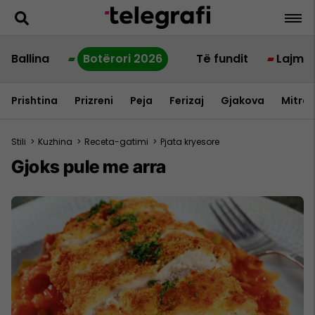
Ballina
Botërori 2026
Të fundit
Lajme
Prishtina
Prizreni
Peja
Ferizaj
Gjakova
Mitrov
Stili
>
Kuzhina
>
Receta-gatimi
>
Pjata kryesore
Gjoks pule me arra