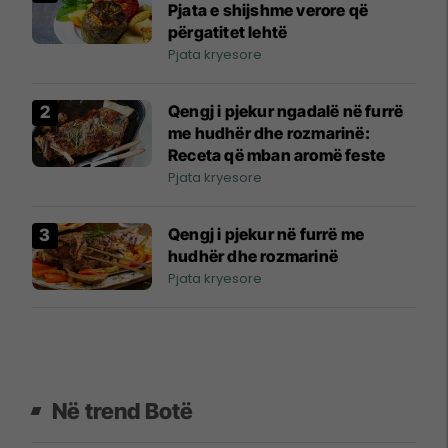
Pjata e shijshme verore që
përgatitet lehtë
Pjata kryesore
Qengj i pjekur ngadalë në furrë
me hudhër dhe rozmarinë:
Receta që mban aromë feste
Pjata kryesore
Qengj i pjekur në furrë me
hudhër dhe rozmarinë
Pjata kryesore
Në trend Botë