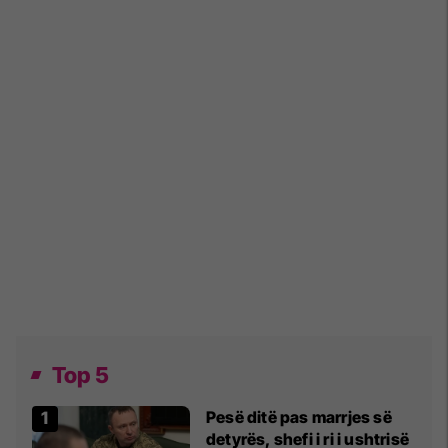
Top 5
Pesë ditë pas marrjes së
detyrës, shefi i ri i ushtrisë