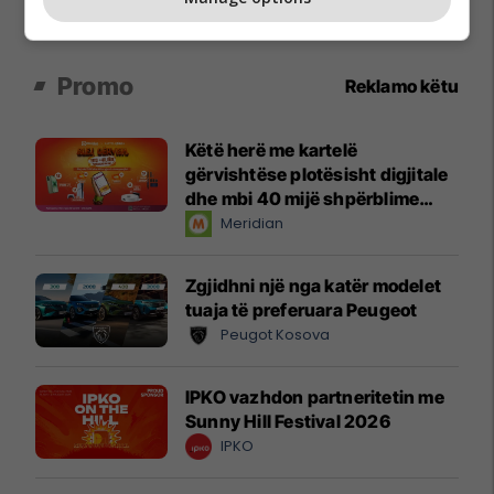
Promo
Reklamo këtu
Këtë herë me kartelë
gërvishtëse plotësisht digjitale
dhe mbi 40 mijë shpërblime
instant!
Meridian
Zgjidhni një nga katër modelet
tuaja të preferuara Peugeot
Peugot Kosova
IPKO vazhdon partneritetin me
Sunny Hill Festival 2026
IPKO