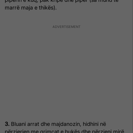
marrë maja e thikës).
3.
Bluani arrat dhe majdanozin, hidhini në
përzierjen me grimcat e bukës dhe përzieni mirë.