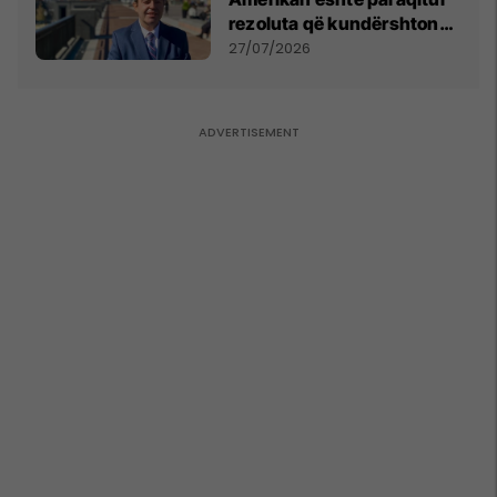
rezoluta që kundërshton
mbajtjen e Asamblesë
27/07/2026
Parlamentare të OSBE-së
në Beograd