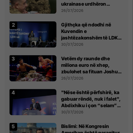
ukrainase urdhëron
kontroll të madh
26/07/2026
Gjithçka që ndodhi në
Kuvendin e
jashtëzakonshëm të LDK-
së
30/07/2026
Vetëm dy raunde dhe
miliona euro në xhep,
zbulohet sa fituan Joshua
e Prenga
26/07/2026
"Nëse është përfshirë, ka
gabuar rëndë, nuk i falet",
Abdixhiku i çon “selam”
Përparim Ramës
30/07/2026
Bislimi: Në Kongresin
Amerikan është paraqitur