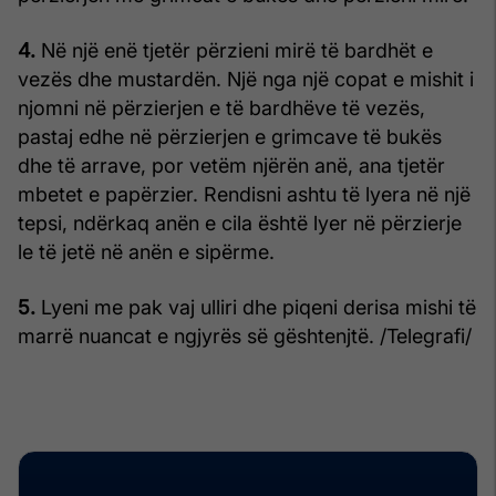
4.
Në një enë tjetër përzieni mirë të bardhët e
vezës dhe mustardën. Një nga një copat e mishit i
njomni në përzierjen e të bardhëve të vezës,
pastaj edhe në përzierjen e grimcave të bukës
dhe të arrave, por vetëm njërën anë, ana tjetër
mbetet e papërzier. Rendisni ashtu të lyera në një
tepsi, ndërkaq anën e cila është lyer në përzierje
le të jetë në anën e sipërme.
5.
Lyeni me pak vaj ulliri dhe piqeni derisa mishi të
marrë nuancat e ngjyrës së gështenjtë. /Telegrafi/