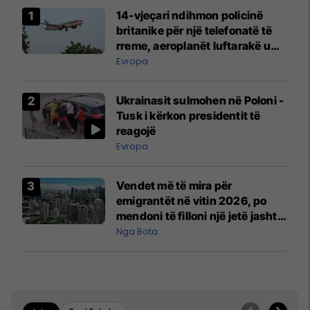
14-vjeçari ndihmon policinë
britanike për një telefonatë të
rreme, aeroplanët luftarakë u
ngritën në ajër për të
Evropa
interceptuar fluturaken e Qatar
Airways që po shkonte drejt
Ukrainasit sulmohen në Poloni -
Mançesterit
Tusk i kërkon presidentit të
reagojë
Evropa
Vendet më të mira për
emigrantët në vitin 2026, po
mendoni të filloni një jetë jashtë
vendit?
Nga Bota