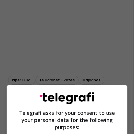
Piper I Kuq:
Të Bardhët E Vezës
Majdanoz
Gjoks Pule
Mustardë
Telegrafi asks for your consent to use
your personal data for the following
purposes: