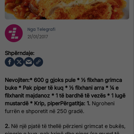
Nga
Telegrafi
21/01/2017
Nevojiten:
* 600 g gjoks pule
* ½ filxhan grimca
buke
* Pak piper të kuq
* ½ filxhani arra
* ¼ e
filxhanit majdanoz
* 1 të bardhë të vezës
* 1 lugë
mustardë
* Krip, piper
Përgatitja:
1.
Ngroheni
furrën e shporetit në 250 gradë.
2.
Në një pjatë të thellë përzieni grimcat e bukës,
piperin e kuq, pak kripë dhe piper (sa mund të