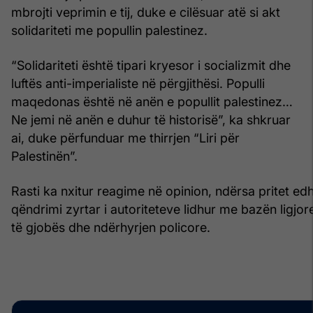
mbrojti veprimin e tij, duke e cilësuar atë si akt
solidariteti me popullin palestinez.
“Solidariteti është tipari kryesor i socializmit dhe
luftës anti-imperialiste në përgjithësi. Populli
maqedonas është në anën e popullit palestinez…
Ne jemi në anën e duhur të historisë”, ka shkruar
ai, duke përfunduar me thirrjen “Liri për
Palestinën”.
Rasti ka nxitur reagime në opinion, ndërsa pritet ed
qëndrimi zyrtar i autoriteteve lidhur me bazën ligjor
të gjobës dhe ndërhyrjen policore.