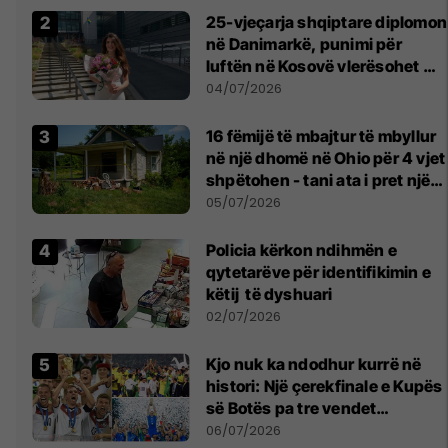
25-vjeçarja shqiptare diplomon
në Danimarkë, punimi për
luftën në Kosovë vlerësohet me
notën më të lartë
04/07/2026
16 fëmijë të mbajtur të mbyllur
në një dhomë në Ohio për 4 vjet
shpëtohen - tani ata i pret një
sfidë e madhe
05/07/2026
Policia kërkon ndihmën e
qytetarëve për identifikimin e
këtij të dyshuari
02/07/2026
Kjo nuk ka ndodhur kurrë në
histori: Një çerekfinale e Kupës
së Botës pa tre vendet
legjendare të futbollit
06/07/2026