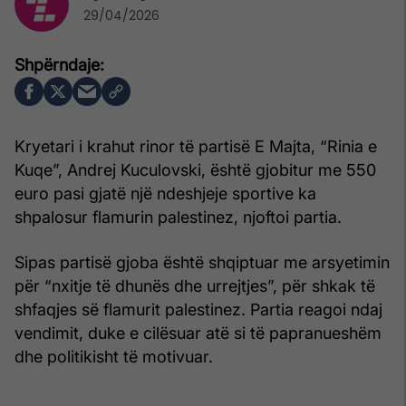
29/04/2026
Kryetari i krahut rinor të partisë E Majta, “Rinia e
Kuqe”, Andrej Kuculovski, është gjobitur me 550
euro pasi gjatë një ndeshjeje sportive ka
shpalosur flamurin palestinez, njoftoi partia.
Sipas partisë gjoba është shqiptuar me arsyetimin
për “nxitje të dhunës dhe urrejtjes”, për shkak të
shfaqjes së flamurit palestinez. Partia reagoi ndaj
vendimit, duke e cilësuar atë si të papranueshëm
dhe politikisht të motivuar.