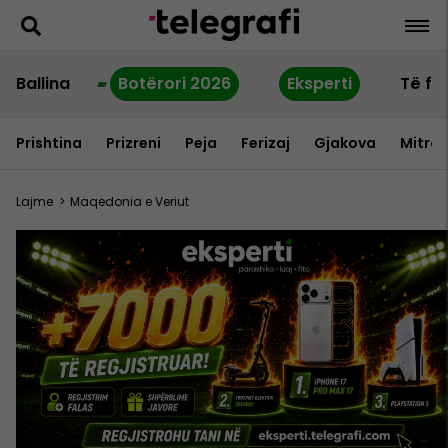
Ballina
Botërori 2026
Eksperti
Të fu
Prishtina
Prizreni
Peja
Ferizaj
Gjakova
Mitrov
Lajme
>
Maqedonia e Veriut