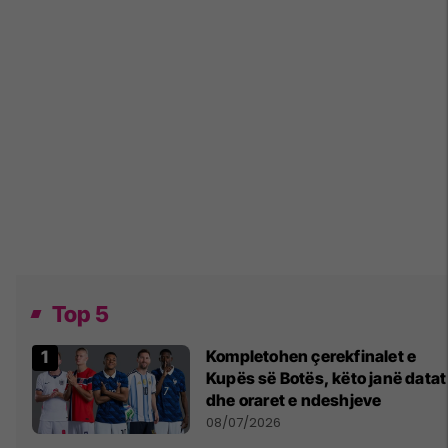
Top 5
Kompletohen çerekfinalet e
Kupës së Botës, këto janë datat
dhe oraret e ndeshjeve
08/07/2026