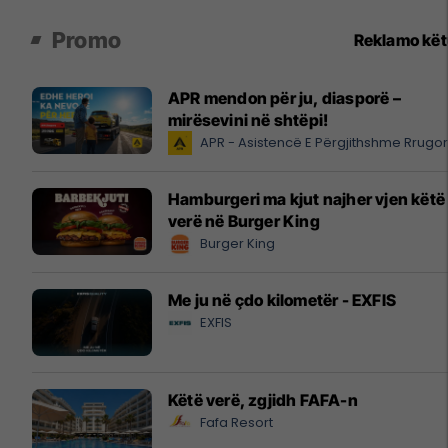
Promo
Reklamo kë
APR mendon për ju, diasporë –
mirësevini në shtëpi!
APR - Asistencë E Përgjithshme Rrugo
Hamburgeri ma kjut najher vjen këtë
verë në Burger King
Burger King
Me ju në çdo kilometër - EXFIS
EXFIS
Këtë verë, zgjidh FAFA-n
Fafa Resort