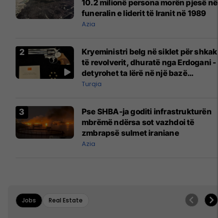
10.2 milionë persona morën pjesë në
funeralin e liderit të Iranit në 1989
Azia
Kryeministri belg në siklet për shkak
të revolverit, dhuratë nga Erdogani -
detyrohet ta lërë në një bazë
ushtarake
Turqia
Pse SHBA-ja goditi infrastrukturën
mbrëmë ndërsa sot vazhdoi të
zmbrapsë sulmet iraniane
Azia
Jobs
Real Estate