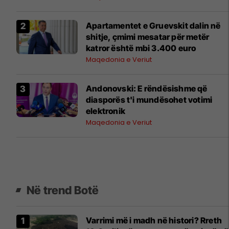
Apartamentet e Gruevskit dalin në
shitje, çmimi mesatar për metër
katror është mbi 3.400 euro
Maqedonia e Veriut
Andonovski: E rëndësishme që
diasporës t'i mundësohet votimi
elektronik
Maqedonia e Veriut
Në trend Botë
Varrimi më i madh në histori? Rreth