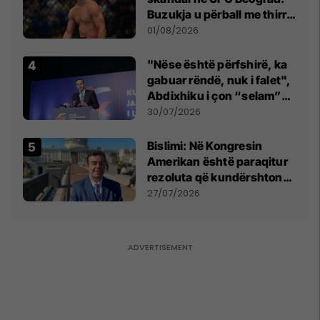
Buzukja u përball me thirrje
anti-shqiptare nga
01/08/2026
tribunat
"Nëse është përfshirë, ka
gabuar rëndë, nuk i falet",
Abdixhiku i çon “selam”
Përparim Ramës
30/07/2026
Bislimi: Në Kongresin
Amerikan është paraqitur
rezoluta që kundërshton
mbajtjen e Asamblesë
27/07/2026
Parlamentare të OSBE-së
në Beograd