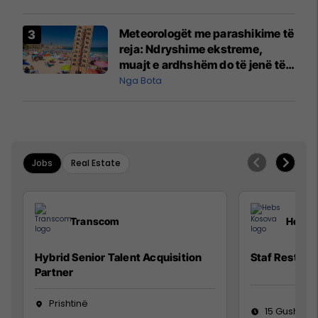
Meteorologët me parashikime të
reja: Ndryshime ekstreme,
muajt e ardhshëm do të jenë të
pazakontë
Nga Bota
Jobs
Real Estate
Transcom
Hebs 
Hybrid Senior Talent Acquisition
Staf Restora
Partner
Prishtinë
15 Gusht 20