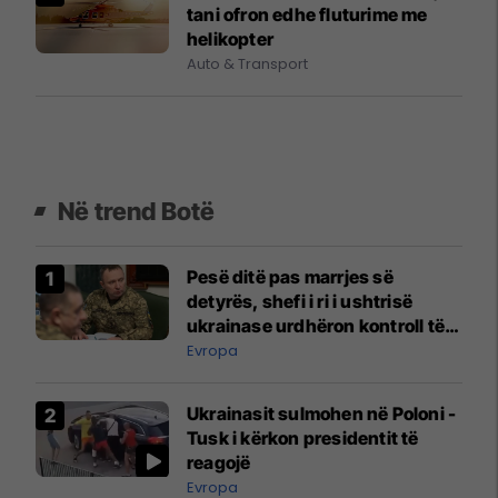
tani ofron edhe fluturime me
helikopter
Auto & Transport
Në trend Botë
Pesë ditë pas marrjes së
detyrës, shefi i ri i ushtrisë
ukrainase urdhëron kontroll të
madh
Evropa
Ukrainasit sulmohen në Poloni -
Tusk i kërkon presidentit të
reagojë
Evropa