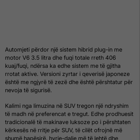
Automjeti përdor një sistem hibrid plug-in me
motor V6 3.5 litra dhe fuqi totale rreth 406
kuaj/fuqi, ndërsa ka edhe sistem me të gjitha
rrotat aktive. Versioni zyrtar i qeverisë japoneze
është me ngjyrë të zezë dhe është përshtatur për
nevoja të sigurisë.
Kalimi nga limuzina në SUV tregon një ndryshim
të madh në preferencat e tregut. Edhe prodhuesit
tradicionalë të makinave luksoze po i përshtaten
kërkesës në rritje për SUV, të cilët ofrojnë më
shumë hapësirë, hyrje-dalje më të lehtë dhe