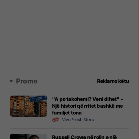
Promo
Reklamo këtu
"A po takohemi? Veni dihet" –
Një histori që rritet bashkë me
familjet tona
Viva Fresh Store
Russell Crowe në rolin e një