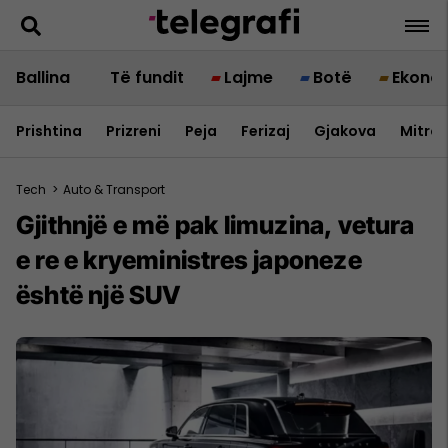
Ballina
Të fundit
Lajme
Botë
Ekono
Prishtina
Prizreni
Peja
Ferizaj
Gjakova
Mitrov
Tech
>
Auto & Transport
Gjithnjë e më pak limuzina, vetura
e re e kryeministres japoneze
është një SUV