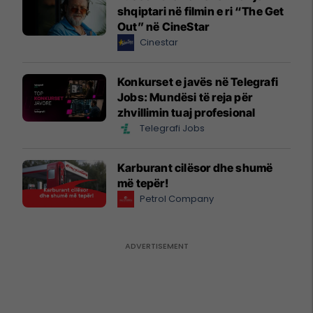
shqiptari në filmin e ri “The Get
Out” në CineStar
Cinestar
Konkurset e javës në Telegrafi
Jobs: Mundësi të reja për
zhvillimin tuaj profesional
Telegrafi Jobs
Karburant cilësor dhe shumë
më tepër!
Petrol Company