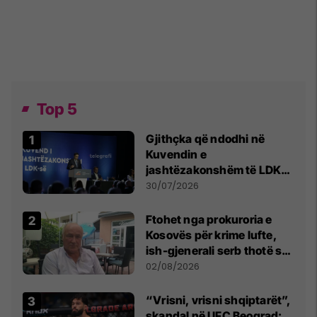
Top 5
Gjithçka që ndodhi në
Kuvendin e
jashtëzakonshëm të LDK-
së
30/07/2026
Ftohet nga prokuroria e
Kosovës për krime lufte,
ish-gjenerali serb thotë se
dikush e tradhtoi në
02/08/2026
Beograd
“Vrisni, vrisni shqiptarët”,
skandal në UFC Beograd: