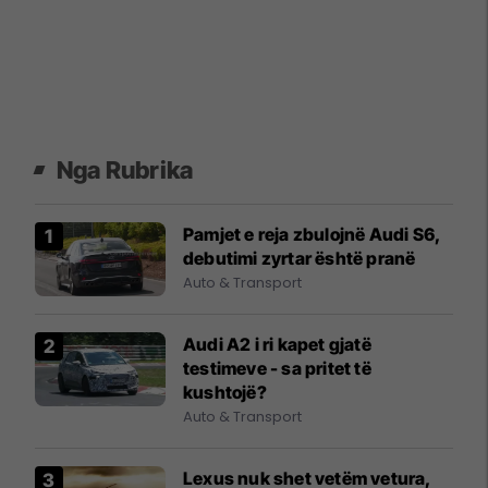
Nga Rubrika
Pamjet e reja zbulojnë Audi S6,
debutimi zyrtar është pranë
Auto & Transport
Audi A2 i ri kapet gjatë
testimeve - sa pritet të
kushtojë?
Auto & Transport
Lexus nuk shet vetëm vetura,