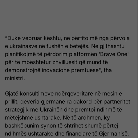
“Duke vepruar kështu, ne përfitojmë nga përvoja
e ukrainasve në fushën e betejës. Ne gjithashtu
planifikojmë të përdorim platformën 'Brave One'
për të mbështetur zhvilluesit që mund të
demonstrojnë inovacione premtuese", tha
ministri.
Gjatë konsultimeve ndërqeveritare në mesin e
prillit, qeveria gjermane ra dakord për partneritet
strategjik me Ukrainën dhe premtoi ndihmë të
mëtejshme ushtarake. Në të ardhmen, ky
bashkëpunim synon të shtrihet shumë përtej
ndihmës ushtarake dhe financiare të Gjermanisë,