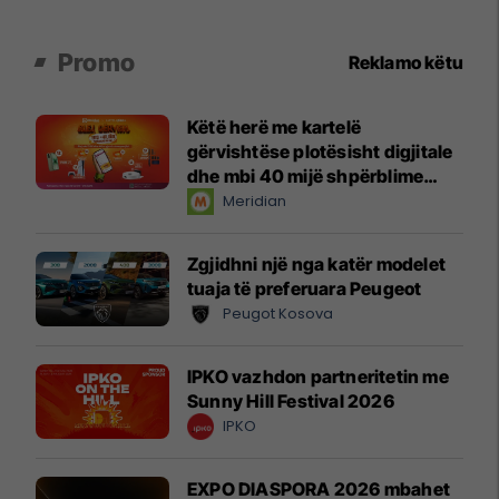
Promo
Reklamo këtu
Këtë herë me kartelë
gërvishtëse plotësisht digjitale
dhe mbi 40 mijë shpërblime
instant!
Meridian
Zgjidhni një nga katër modelet
tuaja të preferuara Peugeot
Peugot Kosova
IPKO vazhdon partneritetin me
Sunny Hill Festival 2026
IPKO
EXPO DIASPORA 2026 mbahet