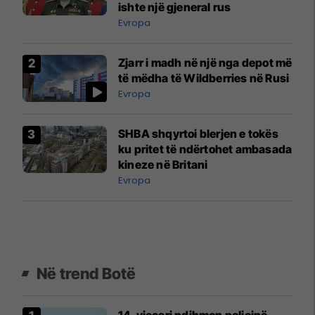
ishte një gjeneral rus
Evropa
Zjarr i madh në një nga depot më
të mëdha të Wildberries në Rusi
Evropa
SHBA shqyrtoi blerjen e tokës
ku pritet të ndërtohet ambasada
kineze në Britani
Evropa
Në trend Botë
14-vjeçari ndihmon policinë