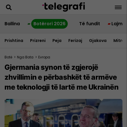
Ballina
Botërori 2026
Të fundit
Lajme
Prishtina
Prizreni
Peja
Ferizaj
Gjakova
Mitrov
Botë
>
Nga Bota
>
Evropa
Gjermania synon të zgjerojë
zhvillimin e përbashkët të armëve
me teknologji të lartë me Ukrainën