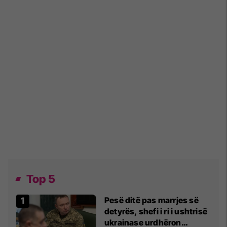
Top 5
Pesë ditë pas marrjes së
detyrës, shefi i ri i ushtrisë
ukrainase urdhëron