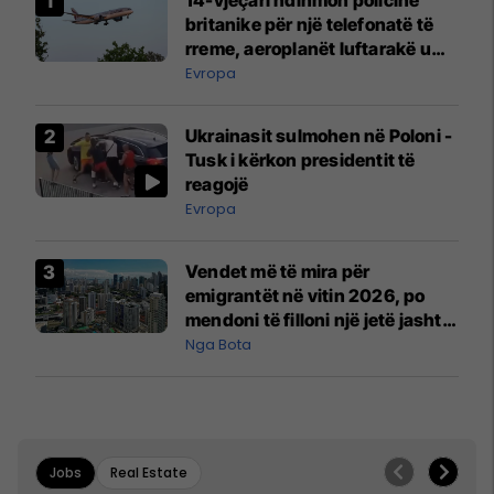
britanike për një telefonatë të
rreme, aeroplanët luftarakë u
ngritën në ajër për të
Evropa
interceptuar fluturaken e Qatar
Airways që po shkonte drejt
Ukrainasit sulmohen në Poloni -
Mançesterit
Tusk i kërkon presidentit të
reagojë
Evropa
Vendet më të mira për
emigrantët në vitin 2026, po
mendoni të filloni një jetë jashtë
vendit?
Nga Bota
Jobs
Real Estate