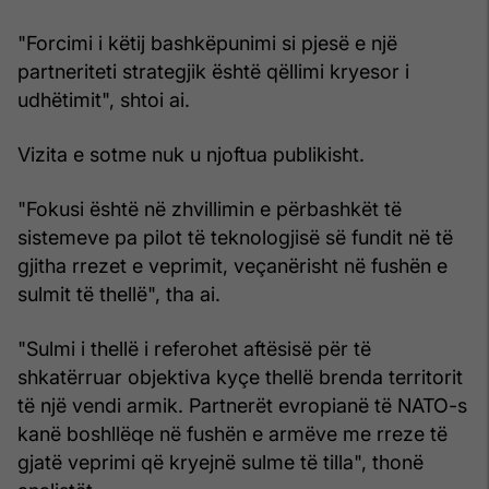
"Forcimi i këtij bashkëpunimi si pjesë e një
partneriteti strategjik është qëllimi kryesor i
udhëtimit", shtoi ai.
Vizita e sotme nuk u njoftua publikisht.
"Fokusi është në zhvillimin e përbashkët të
sistemeve pa pilot të teknologjisë së fundit në të
gjitha rrezet e veprimit, veçanërisht në fushën e
sulmit të thellë", tha ai.
"Sulmi i thellë i referohet aftësisë për të
shkatërruar objektiva kyçe thellë brenda territorit
të një vendi armik. Partnerët evropianë të NATO-s
kanë boshllëqe në fushën e armëve me rreze të
gjatë veprimi që kryejnë sulme të tilla", thonë