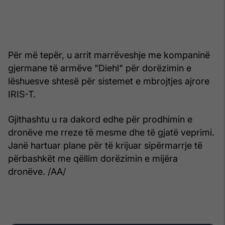
Për më tepër, u arrit marrëveshje me kompaninë
gjermane të armëve "Diehl" për dorëzimin e
lëshuesve shtesë për sistemet e mbrojtjes ajrore
IRIS-T.
Gjithashtu u ra dakord edhe për prodhimin e
dronëve me rreze të mesme dhe të gjatë veprimi.
Janë hartuar plane për të krijuar sipërmarrje të
përbashkët me qëllim dorëzimin e mijëra
dronëve. /AA/