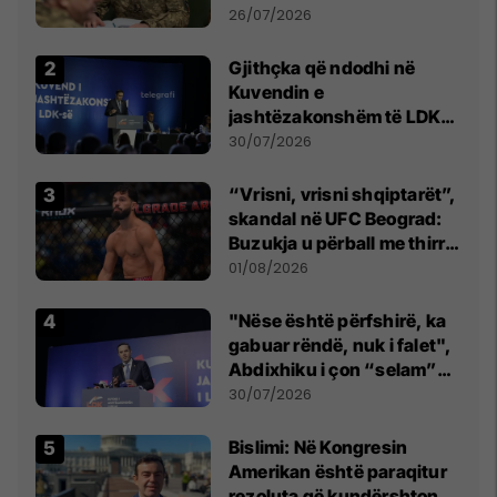
kontroll të madh
26/07/2026
Gjithçka që ndodhi në
Kuvendin e
jashtëzakonshëm të LDK-
së
30/07/2026
“Vrisni, vrisni shqiptarët”,
skandal në UFC Beograd:
Buzukja u përball me thirrje
anti-shqiptare nga
01/08/2026
tribunat
"Nëse është përfshirë, ka
gabuar rëndë, nuk i falet",
Abdixhiku i çon “selam”
Përparim Ramës
30/07/2026
Bislimi: Në Kongresin
Amerikan është paraqitur
rezoluta që kundërshton