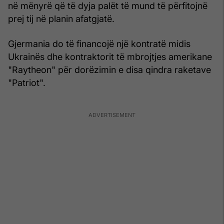
në mënyrë që të dyja palët të mund të përfitojnë
prej tij në planin afatgjatë.
Gjermania do të financojë një kontratë midis
Ukrainës dhe kontraktorit të mbrojtjes amerikane
"Raytheon" për dorëzimin e disa qindra raketave
"Patriot".