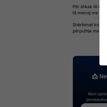
Për shkak të kus
të merrej me qira 
Shërbimet kompet
përputhje me pro