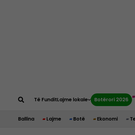
Të Fundit
Lajme lokale
Botërori 2026
Ballina
Lajme
Botë
Ekonomi
T