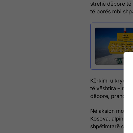
strehë dëbore të 
të borës mbi shpat
Kërkimi u krye m
të vështira – me 
dëbore, prandaj 
Në aksion morën 
Kosova, alpinistë
shpëtimtarë dhe z