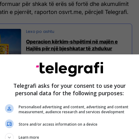
formuar për shkak të erës së fortë dhe akumulimit
in e pjerrët, raporton osvrt.me, përcjell Telegrafi.
Operacion kërkim-shpëtimi në majën e
Hajlës për një bjeshkatar të zhdukur
brëmë dhe këtë mëngjes në kushte jashtëzakonisht
Telegrafi asks for your consent to use your
mjegull të dendur, erë të fortë dhe reshje të dendura
personal data for the following purposes:
u ndal në një moment.
Personalised advertising and content, advertising and content
measurement, audience research and services development
pjesë anëtarë të Shërbimit të Shpëtimit Malor nga
 nga disa klube malazeze, Policia Kufitare, si dhe
Store and/or access information on a device
jarrfikës nga Rozhaja.
Learn more