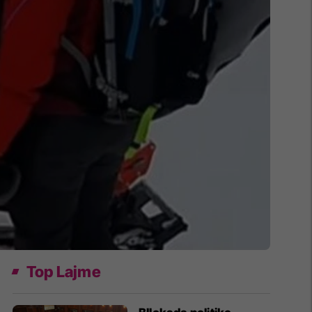
Top Lajme