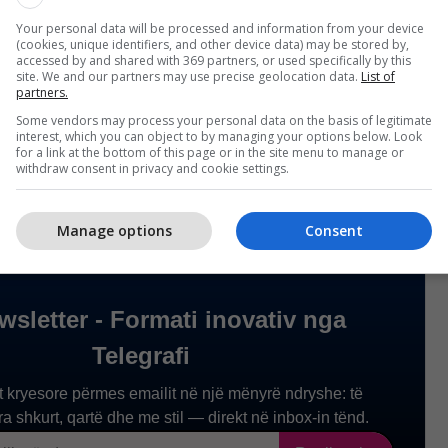
hteve të pafavorshme të motit, nuk ishte e mundur
Your personal data will be processed and information from your device
(cookies, unique identifiers, and other device data) may be stored by,
një helikopter.
accessed by and shared with 369 partners, or used specifically by this
site. We and our partners may use precise geolocation data.
List of
partners.
ente ndërmarrin aktivitete të mëtejshme në
Some vendors may process your personal data on the basis of legitimate
cedurat. /
Telegrafi
/
interest, which you can object to by managing your options below. Look
for a link at the bottom of this page or in the site menu to manage or
withdraw consent in privacy and cookie settings.
Manage options
Consent