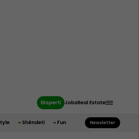
Eksperti
Jobs
Real Estate
style
Shëndeti
Fun
Newsletter