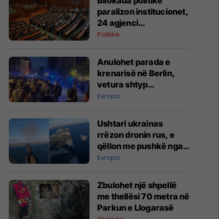
Bllokada politike
paralizon institucionet,
24 agjenci
funksionojnë me
Politikë
mandate të skaduara
ose jo të plota
Anulohet parada e
krenarisë në Berlin,
vetura shtyp
pjesëmarrësit –
Evropa
raportohet për të
lënduar
Ushtari ukrainas
rrëzon dronin rus, e
qëllon me pushkë nga
kabina e aeroplanit
Evropa
Zbulohet një shpellë
me thellësi 70 metra në
Parkun e Llogarasë