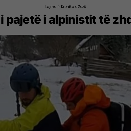
Lajme
>
Kronika e Zezë
i pajetë i alpinistit të zh