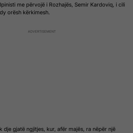
lpinisti me përvojë i Rozhajës, Semir Kardoviq, i cili
s dy orësh kërkimesh.
dje gjatë ngjitjes, kur, afër majës, ra nëpër një