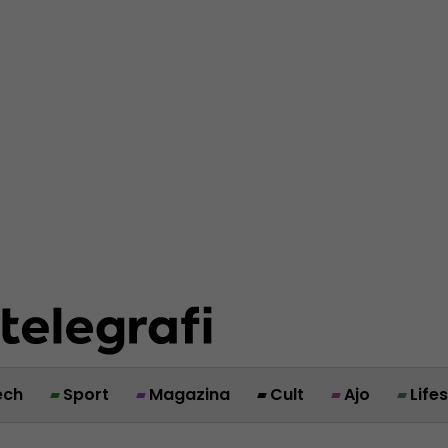
ech
Sport
Magazina
Cult
Ajo
Life