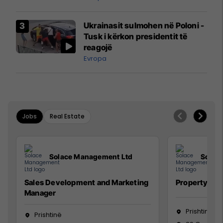
interceptuar fluturaken e Qatar
Airways që po shkonte drejt
Ukrainasit sulmohen në Poloni -
Mançesterit
Tusk i kërkon presidentit të
reagojë
Evropa
Jobs
Real Estate
Solace Management Ltd
Solac
Sales Development and Marketing
Property Ma
Manager
Prishtinë
Prishtinë