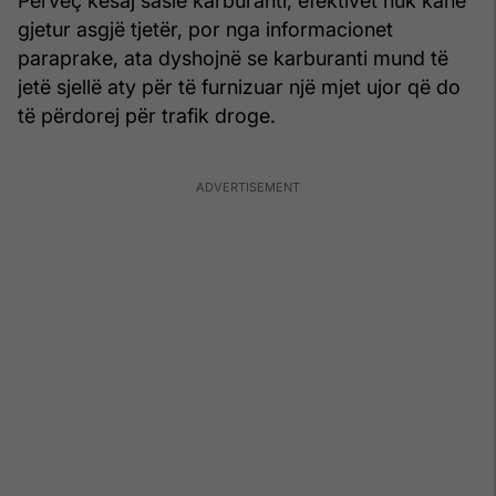
Përveç kësaj sasie karburanti, efektivët nuk kanë
gjetur asgjë tjetër, por nga informacionet
paraprake, ata dyshojnë se karburanti mund të
jetë sjellë aty për të furnizuar një mjet ujor që do
të përdorej për trafik droge.