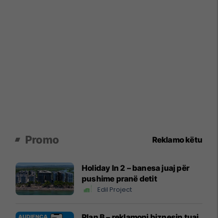
Promo
Reklamo këtu
Holiday In 2 – banesa juaj për
pushime pranë detit
Edil Project
Plan B – reklamoni biznesin tuaj