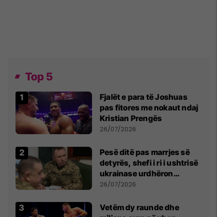
Top 5
Fjalët e para të Joshuas
pas fitores me nokaut ndaj
Kristian Prengës
26/07/2026
Pesë ditë pas marrjes së
detyrës, shefi i ri i ushtrisë
ukrainase urdhëron
kontroll të madh
26/07/2026
Vetëm dy raunde dhe