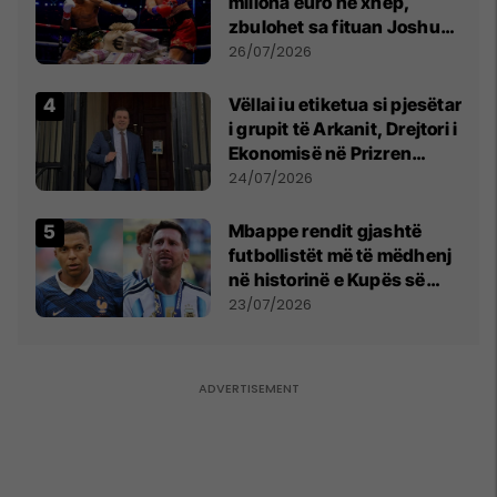
miliona euro në xhep,
zbulohet sa fituan Joshua
e Prenga
26/07/2026
Vëllai iu etiketua si pjesëtar
i grupit të Arkanit, Drejtori i
Ekonomisë në Prizren
mohon pretendimet
24/07/2026
Mbappe rendit gjashtë
futbollistët më të mëdhenj
në historinë e Kupës së
Botës, Messi mbetet i dyti
23/07/2026