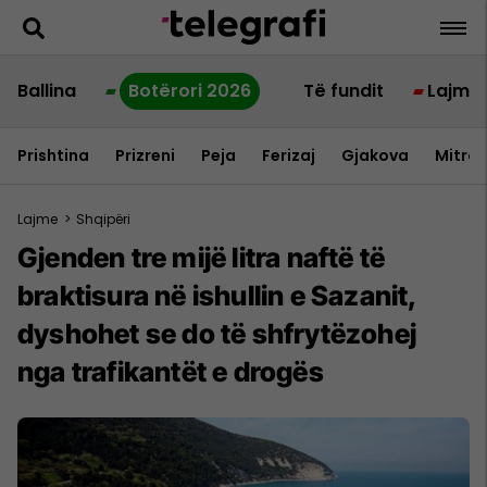
Ballina
Botërori 2026
Të fundit
Lajme
Prishtina
Prizreni
Peja
Ferizaj
Gjakova
Mitrov
Lajme
>
Shqipëri
Gjenden tre mijë litra naftë të
braktisura në ishullin e Sazanit,
dyshohet se do të shfrytëzohej
nga trafikantët e drogës