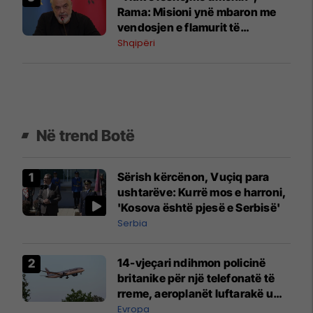
Rama: Misioni ynë mbaron me
vendosjen e flamurit të
Skënderbeut në BE
Shqipëri
Në trend Botë
Sërish kërcënon, Vuçiq para
ushtarëve: Kurrë mos e harroni,
'Kosova është pjesë e Serbisë'
Serbia
14-vjeçari ndihmon policinë
britanike për një telefonatë të
rreme, aeroplanët luftarakë u
ngritën në ajër për të
Evropa