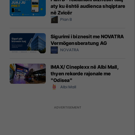
aty ku është audienca shqiptare
në Zvicër
Plan B
Sigurimi i biznesit me NOVATRA
Vermögensberatung AG
NOVATRA
IMAX/ Cineplexx në Albi Mall,
thyen rekorde rajonale me
"Odisea"
Albi Mall