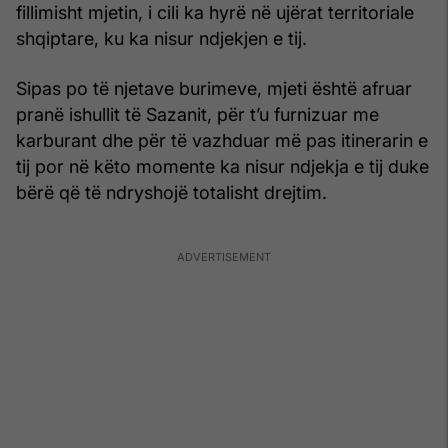
fillimisht mjetin, i cili ka hyrë në ujërat territoriale
shqiptare, ku ka nisur ndjekjen e tij.
Sipas po të njetave burimeve, mjeti është afruar
pranë ishullit të Sazanit, për t’u furnizuar me
karburant dhe për të vazhduar më pas itinerarin e
tij por në këto momente ka nisur ndjekja e tij duke
bërë që të ndryshojë totalisht drejtim.