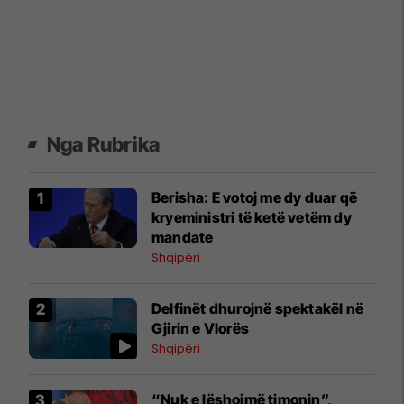
Nga Rubrika
Berisha: E votoj me dy duar që
kryeministri të ketë vetëm dy
mandate
Shqipëri
Delfinët dhurojnë spektakël në
Gjirin e Vlorës
Shqipëri
“Nuk e lëshojmë timonin”,