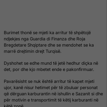
Burimet thonë se mjeti ka arritur të shpëtojë
ndjekjes nga Guardia di Finanza dhe Roja
Bregdetare Shqiptare dhe se mendohet se ka
marrë drejtimin drejt Turqisë.
Dyshohet se edhe mund të jetë hedhur diçka në
det, por dhe kjo mbetet ende e pakonfirmuar.
Pavarësisht se nuk është arritur të kapet mjeti
ujor, kanë nisur hetimet për të zbuluar personat
që dërguan karburantin në ishullin e Sazanit si dhe
për motivin e transportimit të këtij karburanti në
këtë zonë.