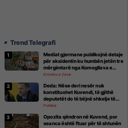
Trend Telegrafi
Mediat gjermane publikojnë detaje
për aksidentin ku humbën jetën tre
mërgimtarë nga Komogllava e
Ferizajt
Kronika e Zezë
Deda: Nëse deri nesër nuk
konstituohet Kuvendi, të gjithë
deputetët do të bëjnë shkelje të
rëndë kushtetuese
Politikë
Opozita qëndron në Kuvend, por
seanca është ftuar për të shtunën