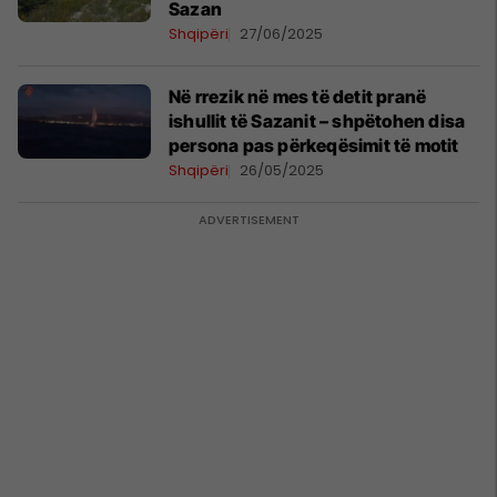
Sazan
Shqipëri
27/06/2025
Në rrezik në mes të detit pranë
ishullit të Sazanit – shpëtohen disa
persona pas përkeqësimit të motit
Shqipëri
26/05/2025