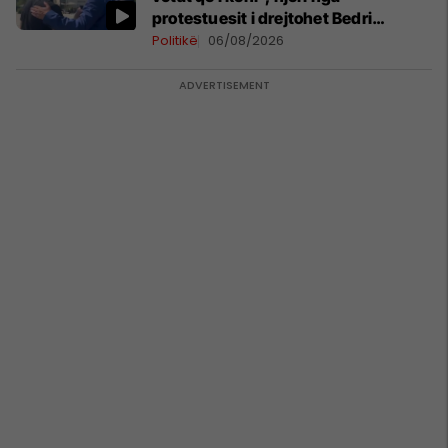
protestuesit i drejtohet Bedri
Hamzës
Politikë
06/08/2026