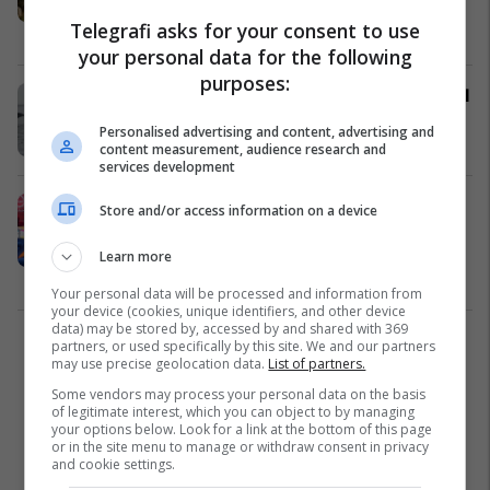
vendin ku familja ime do të donte të
Telegrafi asks for your consent to use
kalonte pushimet
Shqipëri
17/05/2025
your personal data for the following
purposes:
Delfinët mahnitin turistët, spektakël
pranë ishullit të Sazanit
Personalised advertising and content, advertising and
Shqipëri
11/04/2025
content measurement, audience research and
services development
Banorët e Big Brother VIP Albania 4
Store and/or access information on a device
besojnë se Trumpi ka qenë për tri
ditë në Shqipëri dhe ka kaluar
Learn more
pushime luksi në Sazan
Yjet
02/04/2025
Your personal data will be processed and information from
your device (cookies, unique identifiers, and other device
data) may be stored by, accessed by and shared with 369
partners, or used specifically by this site. We and our partners
1
may use precise geolocation data.
List of partners.
Some vendors may process your personal data on the basis
of legitimate interest, which you can object to by managing
your options below. Look for a link at the bottom of this page
or in the site menu to manage or withdraw consent in privacy
and cookie settings.