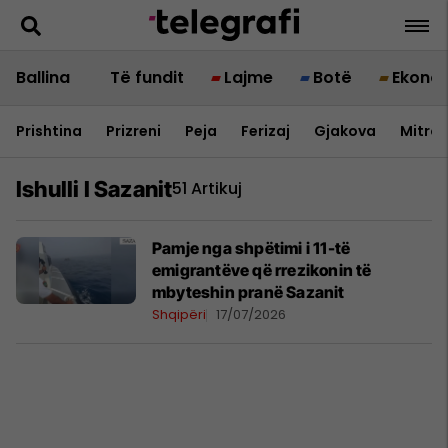
Ballina
Të fundit
Lajme
Botë
Ekono
Prishtina
Prizreni
Peja
Ferizaj
Gjakova
Mitrov
Ishulli I Sazanit
51 Artikuj
Pamje nga shpëtimi i 11-të
emigrantëve që rrezikonin të
mbyteshin pranë Sazanit
Shqipëri
17/07/2026