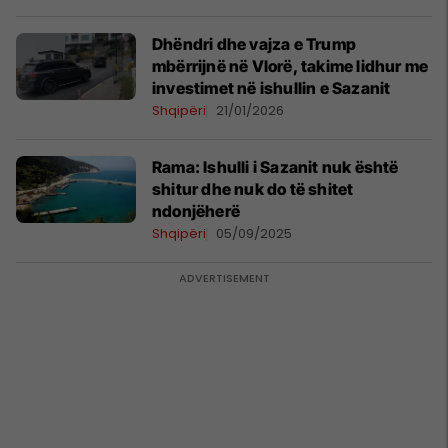
Dhëndri dhe vajza e Trump
mbërrijnë në Vlorë, takime lidhur me
investimet në ishullin e Sazanit
Shqipëri
21/01/2026
Rama: Ishulli i Sazanit nuk është
shitur dhe nuk do të shitet
ndonjëherë
Shqipëri
05/09/2025