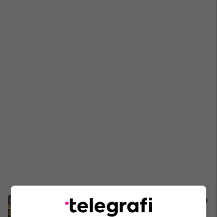
Dhëndri i Trump prezanton projektin
veror në Shqipëri: Po ndërtojmë