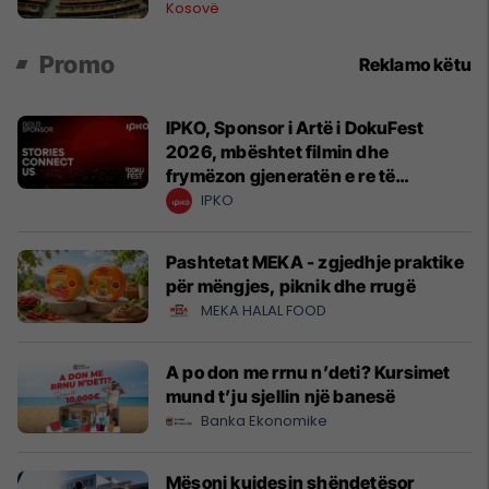
Kosovë
Promo
Reklamo këtu
IPKO, Sponsor i Artë i DokuFest
2026, mbështet filmin dhe
frymëzon gjeneratën e re të
krijuesve
IPKO
Pashtetat MEKA - zgjedhje praktike
për mëngjes, piknik dhe rrugë
MEKA HALAL FOOD
A po don me rrnu n’deti? Kursimet
mund t’ju sjellin një banesë
Banka Ekonomike
Mësoni kujdesin shëndetësor