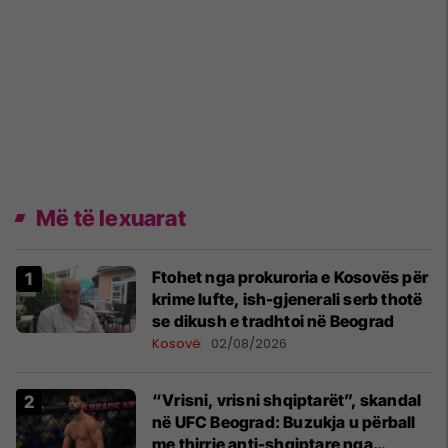
Më të lexuarat
Ftohet nga prokuroria e Kosovës për
krime lufte, ish-gjenerali serb thotë
se dikush e tradhtoi në Beograd
Kosovë
02/08/2026
“Vrisni, vrisni shqiptarët”, skandal
në UFC Beograd: Buzukja u përball
me thirrje anti-shqiptare nga