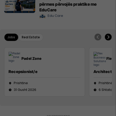
përmes përvojës praktike me
EduCare
Edu Care
Jobs
Real Estate
Padel Zone
Flex 
Recepsionist/e
Architect
Prishtine
Prishtinë
31 Gusht 2026
6 Shtator 