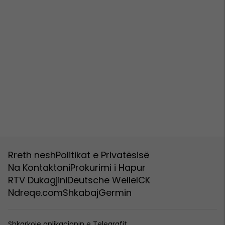
Rreth nesh
Politikat e Privatësisë
Na Kontaktoni
Prokurimi i Hapur
RTV Dukagjini
Deutsche Welle
ICK
Ndreqe.com
Shkabaj
Germin
Shkarkoje aplikacionin e Telegrafit