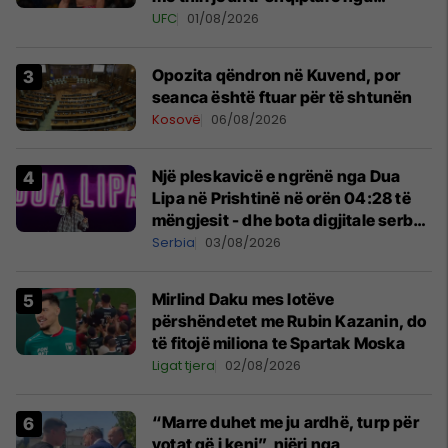
tribunat
UFC
01/08/2026
Opozita qëndron në Kuvend, por
seanca është ftuar për të shtunën
Kosovë
06/08/2026
Një pleskavicë e ngrënë nga Dua
Lipa në Prishtinë në orën 04:28 të
mëngjesit - dhe bota digjitale serbe
shpall gjendjen e luftës
Serbia
03/08/2026
Mirlind Daku mes lotëve
përshëndetet me Rubin Kazanin, do
të fitojë miliona te Spartak Moska
Ligat tjera
02/08/2026
“Marre duhet me ju ardhë, turp për
votat që i keni”, njëri nga