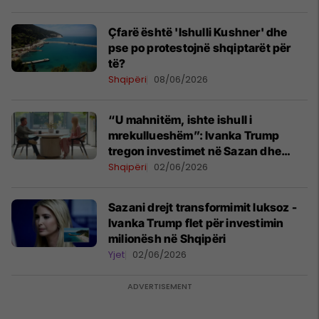
Çfarë është 'Ishulli Kushner' dhe
pse po protestojnë shqiptarët për
të?
Shqipëri
08/06/2026
“U mahnitëm, ishte ishull i
mrekullueshëm”: Ivanka Trump
tregon investimet në Sazan dhe
Zvërnec
Shqipëri
02/06/2026
Sazani drejt transformimit luksoz -
Ivanka Trump flet për investimin
milionësh në Shqipëri
Yjet
02/06/2026