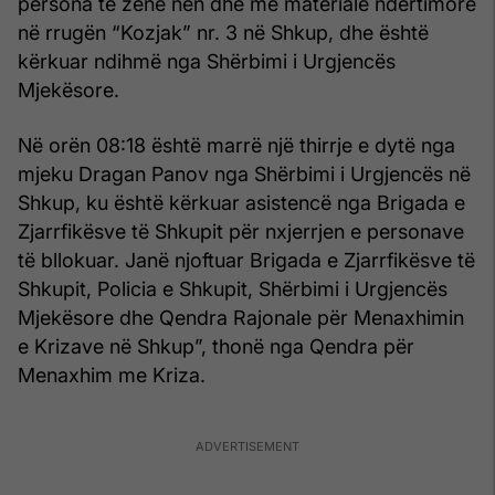
persona të zënë nën dhe me materiale ndërtimore
në rrugën “Kozjak” nr. 3 në Shkup, dhe është
kërkuar ndihmë nga Shërbimi i Urgjencës
Mjekësore.
Në orën 08:18 është marrë një thirrje e dytë nga
mjeku Dragan Panov nga Shërbimi i Urgjencës në
Shkup, ku është kërkuar asistencë nga Brigada e
Zjarrfikësve të Shkupit për nxjerrjen e personave
të bllokuar. Janë njoftuar Brigada e Zjarrfikësve të
Shkupit, Policia e Shkupit, Shërbimi i Urgjencës
Mjekësore dhe Qendra Rajonale për Menaxhimin
e Krizave në Shkup”, thonë nga Qendra për
Menaxhim me Kriza.