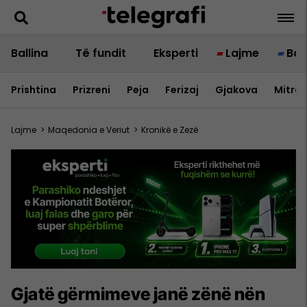
Ballina
Të fundit
Eksperti
Lajme
Bot
Prishtina
Prizreni
Peja
Ferizaj
Gjakova
Mitrov
Lajme
>
Maqedonia e Veriut
>
Kronikë e Zezë
Gjatë gërmimeve janë zënë nën