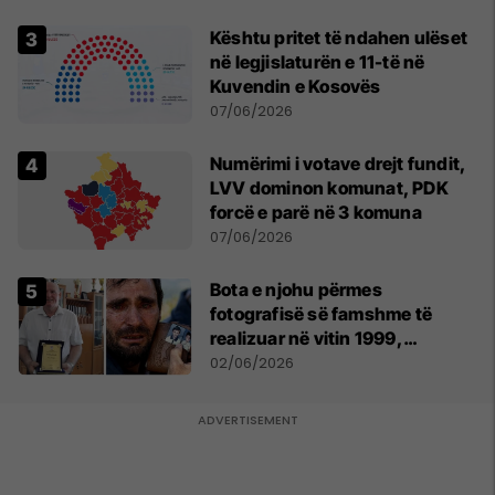
Kështu pritet të ndahen ulëset
në legjislaturën e 11-të në
Kuvendin e Kosovës
07/06/2026
Numërimi i votave drejt fundit,
LVV dominon komunat, PDK
forcë e parë në 3 komuna
07/06/2026
Bota e njohu përmes
fotografisë së famshme të
realizuar në vitin 1999,
pensionohet Xajë Mustafa
02/06/2026