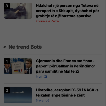
Ndalohet një person nga Tetova në
aeroportin e Shkupit, dyshohet për
grabitje të një bastore sportive
Kronikë e Zezë
Në trend Botë
Gjermania dhe Franca me “non-
paper” për Ballkanin Perëndimor
para samitit në Mal të Zi
Mali i Zi
Historike, aeroplani X-59 i NASA-s
tejkalon shpejtësinë e zërit
Shkencë