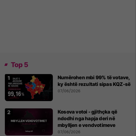
Top 5
Numërohen mbi 99% të votave,
ky është rezultati sipas KQZ-së
07/06/2026
Kosova votoi - gjithçka që
ndodhi nga hapja deri në
mbylljen e vendvotimeve
07/06/2026