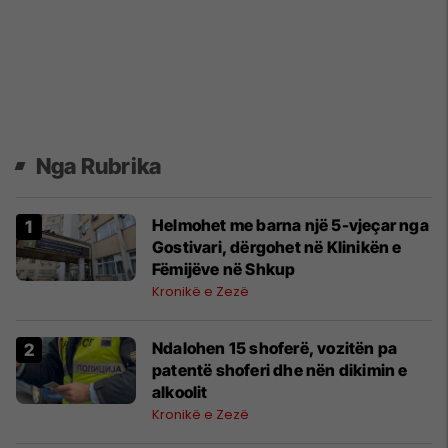
Nga Rubrika
Helmohet me barna një 5-vjeçar nga
Gostivari, dërgohet në Klinikën e
Fëmijëve në Shkup
Kronikë e Zezë
Ndalohen 15 shoferë, vozitën pa
patentë shoferi dhe nën dikimin e
alkoolit
Kronikë e Zezë