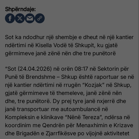
Sot ka ndodhur një shembje e dheut në një kantier
ndërtimi në Kisella Vodë të Shkupit, ku gjatë
gërmimeve janë zënë nën dhe tre punëtorë
“Sot (24.04.2026) në orën 08:17 në Sektorin për
Punë të Brendshme – Shkup është raportuar se në
një kantier ndërtimi në rrugën “Kozjak” në Shkup,
gjatë gërmimeve të themeleve, janë zënë nën
dhe, tre punëtorë. Dy prej tyre janë nxjerrë dhe
janë transportuar me autoambulancë në
Kompleksin e klinikave “Nënë Tereza”, ndërsa në
koordinim me Qendrën për Menaxhimin e Krizave
dhe Brigadën e Zjarrfikësve po vijojnë aktivitetet