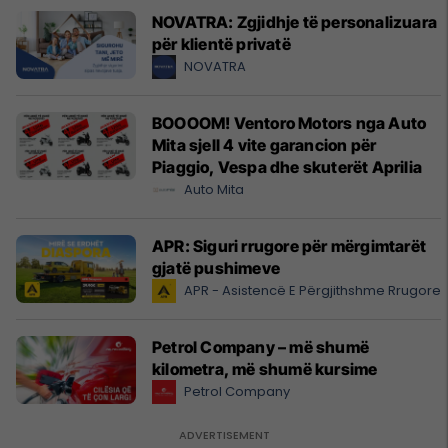
NOVATRA: Zgjidhje të personalizuara
për klientë privatë
NOVATRA
BOOOOM! Ventoro Motors nga Auto
Mita sjell 4 vite garancion për
Piaggio, Vespa dhe skuterët Aprilia
Auto Mita
APR: Siguri rrugore për mërgimtarët
gjatë pushimeve
APR - Asistencë E Përgjithshme Rrugore
Petrol Company – më shumë
kilometra, më shumë kursime
Petrol Company