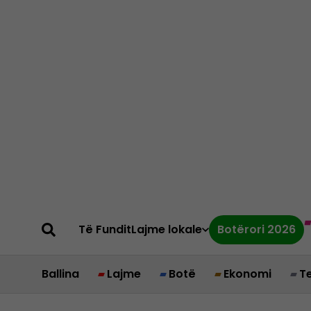
Të Fundit
Lajme lokale
Botërori 2026
Ballina
Lajme
Botë
Ekonomi
T