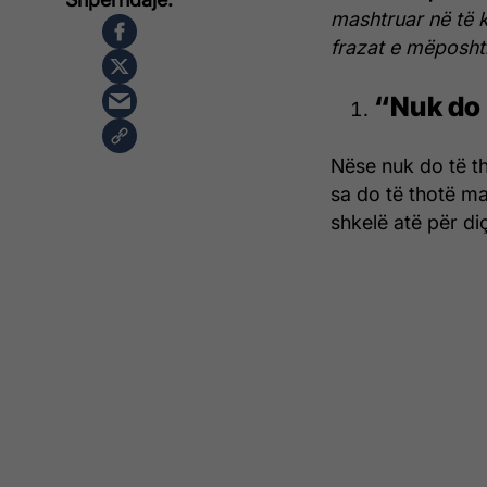
mashtruar në të k
frazat e mëposh
“Nuk do 
Nëse nuk do të th
sa do të thotë ma
shkelë atë për di