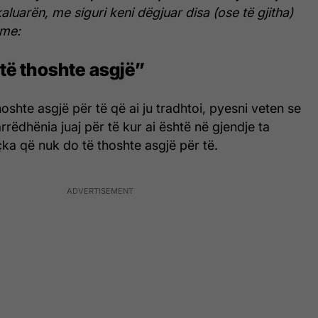
aluarën, me siguri keni dëgjuar disa (ose të gjitha)
tme:
të thoshte asgjë”
oshte asgjë për të që ai ju tradhtoi, pyesni veten se
rrëdhënia juaj për të kur ai është në gjendje ta
çka që nuk do të thoshte asgjë për të.