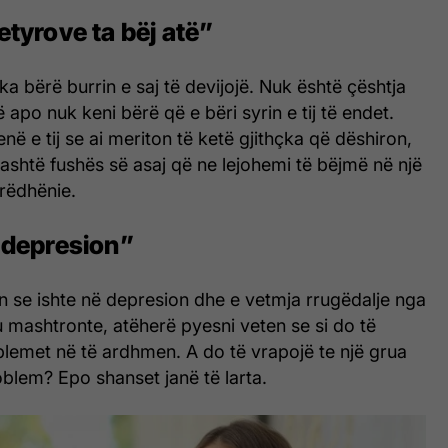
etyrove ta bëj atë”
ka bërë burrin e saj të devijojë. Nuk është çështja
 apo nuk keni bërë që e bëri syrin e tij të endet.
enë e tij se ai meriton të ketë gjithçka që dëshiron,
ashtë fushës së asaj që ne lejohemi të bëjmë në një
rëdhënie.
 depresion”
n se ishte në depresion dhe e vetmja rrugëdalje nga
ju mashtronte, atëherë pyesni veten se si do të
blemet në të ardhmen. A do të vrapojë te një grua
oblem? Epo shanset janë të larta.