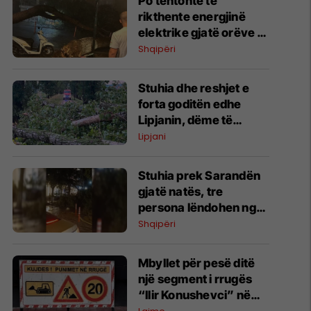
Po tentonte të
rikthente energjinë
elektrike gjatë orëve të
stuhisë, ndërron jetë
Shqipëri
elektricisti në Himarë
Stuhia dhe reshjet e
forta goditën edhe
Lipjanin, dëme të
konsiderueshme
Lipjani
Stuhia prek Sarandën
gjatë natës, tre
persona lëndohen nga
thyerja e xhamave -
Shqipëri
pema e rrëzuar
dëmton veturat
Mbyllet për pesë ditë
një segment i rrugës
“Ilir Konushevci” në