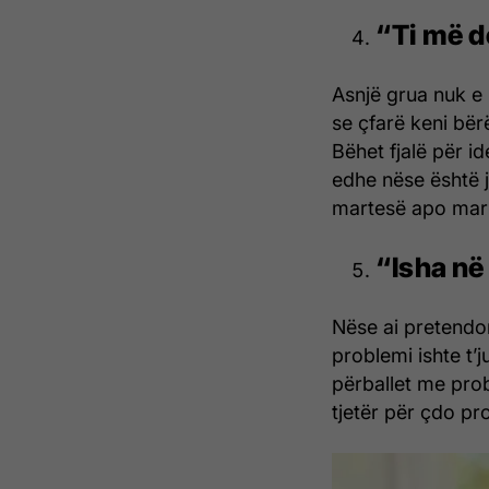
“Ti më d
Asnjë grua nuk e 
se çfarë keni bërë
Bëhet fjalë për id
edhe nëse është j
martesë apo mar
“Isha në
Nëse ai pretendo
problemi ishte t’
përballet me pro
tjetër për çdo pr