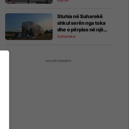
Prishtinë, publikohen
Lajme
rrugët alternative
Stuhia në Suharekë
shkul serën nga toka
dhe e përplas në një
shtëpi
Suhareka