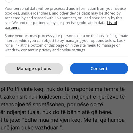
Your personal data will be processed and information from your device
(cookies, unique identifiers, and other device data) may be stored by,
ta bëj më kurrë”
accessed by and shared with 369 partners, or used specifically by this
site. We and our partners may use precise geolocation data.
List of
partners.
rë një mashtrues, gjithmonë një mashtrues. Duhet ta
Some vendors may process your personal data on the basis of legitimate
interest, which you can object to by managing your options below. Look
ektiva e një mashtruesi. Nëse e bëri një herë, pse
for a link at the bottom of this page or in the site menu to manage or
 herën tjetër ai do të përpiqet më shumë për t’i
withdraw consent in privacy and cookie settings.
 mirë. Mos i beso atij.
Manage options
Consent
n keq”
ap! Po t'i vinte keq, nuk do të vraponte me femra të
ist zakonisht nuk kujdesen për ndjenjat e njerëzve të
pretendojnë të shqetësohen, por nëse do të
r ndjenjat tuaja, nuk do të bënin atë që bënë.
et të jetë: “Edhe mua më vjen keq. Më fal që humba
 unë jam duke vazhduar ”.