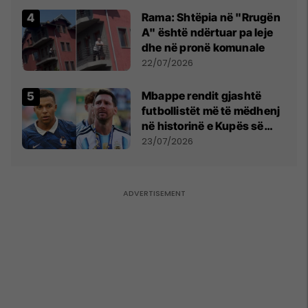
Rama: Shtëpia në "Rrugën
A" është ndërtuar pa leje
dhe në pronë komunale
22/07/2026
Mbappe rendit gjashtë
futbollistët më të mëdhenj
në historinë e Kupës së
Botës, Messi mbetet i dyti
23/07/2026