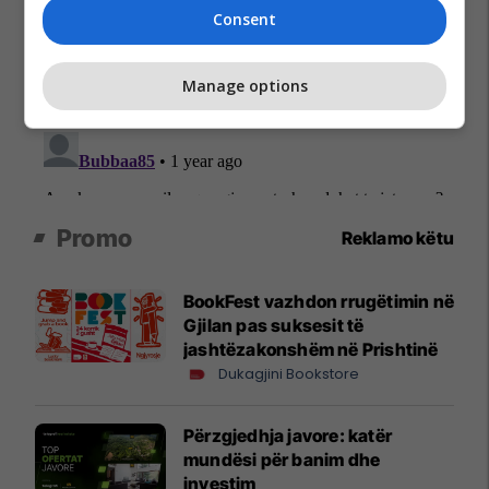
Consent
Manage options
Promo
Reklamo këtu
BookFest vazhdon rrugëtimin në
Gjilan pas suksesit të
jashtëzakonshëm në Prishtinë
Dukagjini Bookstore
Përzgjedhja javore: katër
mundësi për banim dhe
investim