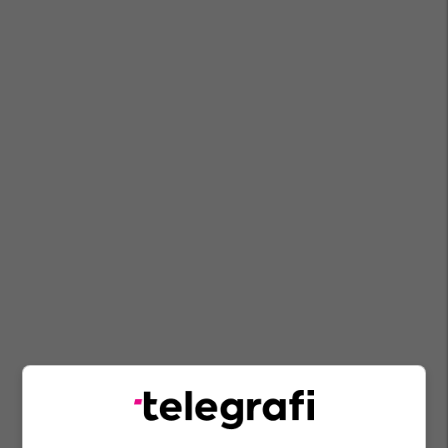
Donika Gërvalla
Terrorizmi
Isis