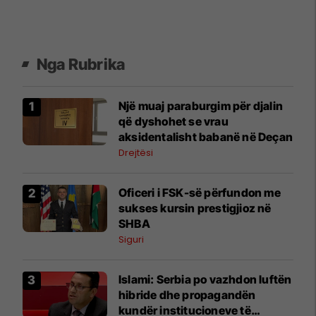
Nga Rubrika
Një muaj paraburgim për djalin
që dyshohet se vrau
aksidentalisht babanë në Deçan
Drejtësi
Oficeri i FSK-së përfundon me
sukses kursin prestigjioz në
SHBA
Siguri
Islami: Serbia po vazhdon luftën
hibride dhe propagandën
kundër institucioneve të