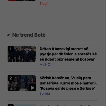
Kosovës
Siguri
Në trend Botë
Dritan Abazoviqi merret në
pyetje për dhënien e shtetësisë
së nderit biznesmenit kosovar
Mali i Zi
Sërish kërcënon, Vuçiq para
ushtarëve: Kurrë mos e harroni,
'Kosova është pjesë e Serbisë'
Serbia