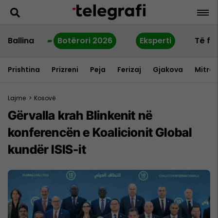
Ballina
Botërori 2026
Eksperti
Të fu
Prishtina
Prizreni
Peja
Ferizaj
Gjakova
Mitrov
Lajme
>
Kosovë
Gërvalla krah Blinkenit në
konferencën e Koalicionit Global
kundër ISIS-it