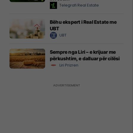
Telegrafi Real Estate
Bëhu ekspert i Real Estate me
UBT
UBT
Sempre nga Liri – e krijuar me
përkushtim, e dalluar për cilësi
Liri Prizren