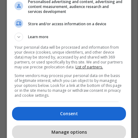
Personalised advertising and content, advertising and
content measurement, audience research and
services development
Store and/or access information on a device
Learn more
Your personal data will be processed and information from
your device (cookies, unique identifiers, and other device
data) may be stored by, accessed by and shared with 369
partners, or used specifically by this site. We and our partners
may use precise geolocation data.
List of partners.
Kujtim Gashi
Natalya Apostolova
Some vendors may process your personal data on the basis
of legitimate interest, which you can object to by managing
your options below. Look for a link at the bottom of this page
or in the site menu to manage or withdraw consent in privacy
and cookie settings.
Consent
Manage options