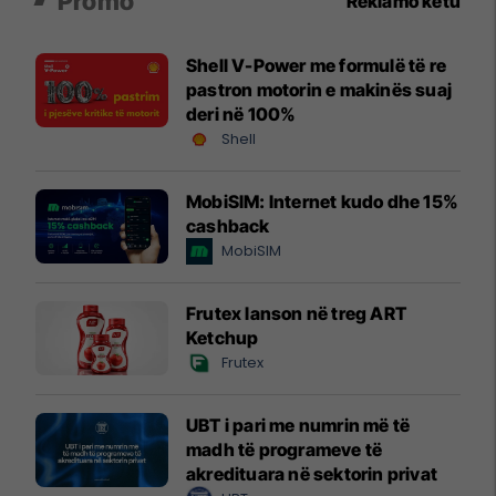
Promo
Reklamo këtu
Shell V-Power me formulë të re
pastron motorin e makinës suaj
deri në 100%
Shell
MobiSIM: Internet kudo dhe 15%
cashback
MobiSIM
Frutex lanson në treg ART
Ketchup
Frutex
UBT i pari me numrin më të
madh të programeve të
akredituara në sektorin privat