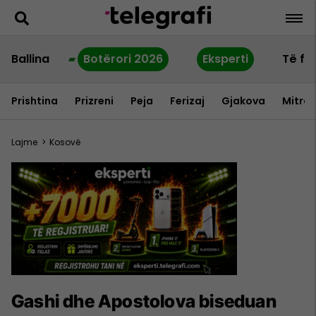
Ballina
Botërori 2026
Eksperti
Të fu
Prishtina
Prizreni
Peja
Ferizaj
Gjakova
Mitrov
Lajme
>
Kosovë
Gashi dhe Apostolova biseduan