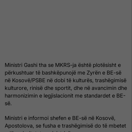
Ministri Gashi tha se MKRS-ja është plotësisht e
përkushtuar të bashkëpunojë me Zyrën e BE-së
në Kosovë/PSBE në dobi të kulturës, trashëgimisë
kulturore, rinisë dhe sportit, dhe në avancimin dhe
harmonizimin e legjislacionit me standardet e BE-
së.
Ministri e informoi shefen e BE-së në Kosovë,
Apostolova, se fusha e trashëgimisë do të mbetet