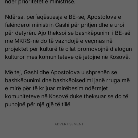
ndër prioritetet e ministrisë.
Ndërsa, përfaqësuesja e BE-së, Apostolova e
falënderoi ministrin Gashi për pritjen dhe e uroi
për detyrën. Ajo theksoi se bashkëpunimi i BE-së
me MKRS-në do të vazhdojë e veçmas në
projektet për kulturë të cilat promovojnë dialogun
kulturor mes komuniteteve që jetojnë në Kosovë.
Më tej, Gashi dhe Apostolova u shprehën se
bashkëpunimi dhe bashkëbisedimi janë rruga më
e mirë për të krijuar mirëbesim ndërmjet
komuniteteve në Kosovë duke theksuar se do të
punojnë për një gjë të tillë.