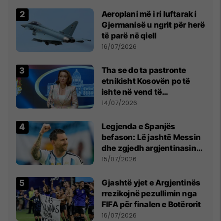
Aeroplani më i ri luftarak i
Gjermanisë u ngrit për herë
të parë në qiell
16/07/2026
Tha se do ta pastronte
etnikisht Kosovën po të
ishte në vend të
Millosheviqit, Lëvizja e
14/07/2026
Qytetarëve të Lirë në Serbi
kërkon shkarkimin e
Legjenda e Spanjës
menjëhershëm të
befason: Lë jashtë Messin
Snezhana Paunoviq
dhe zgjedh argjentinasin
më të mirë në botë
15/07/2026
Gjashtë yjet e Argjentinës
rrezikojnë pezullimin nga
FIFA për finalen e Botërorit
16/07/2026