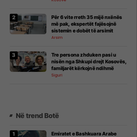
Për 6 vite rreth 35 mijë nxënës
më pak, ekspertët fajësojnë
sistemin e dobët të arsimit
Arsim
Tre persona zhduken pasi u
nisën nga Shkupi drejt Kosovës,
familjarët kërkojnë ndihmë
Siguri
Në trend Botë
Emiratet e Bashkuara Arabe