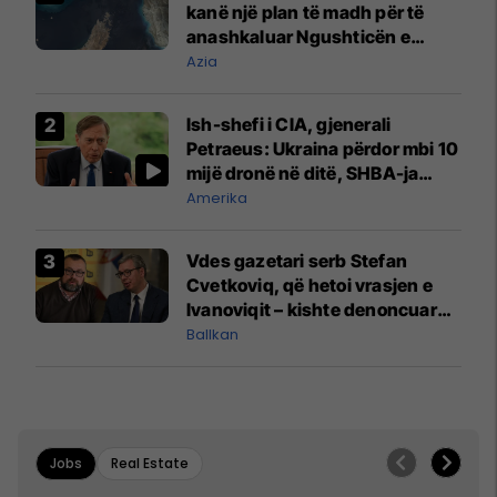
kanë një plan të madh për të
anashkaluar Ngushticën e
Hormuzit
Azia
Ish-shefi i CIA, gjenerali
Petraeus: Ukraina përdor mbi 10
mijë dronë në ditë, SHBA-ja
mbetet shumë prapa në
Amerika
prodhim
Vdes gazetari serb Stefan
Cvetkoviq, që hetoi vrasjen e
Ivanoviqit – kishte denoncuar
kërcënime ndaj vëllezërve
Ballkan
Vuçiq
Jobs
Real Estate