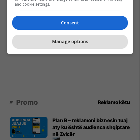
and cookie settings.
Consent
Manage options
Promo
Reklamo këtu
Plan B – reklamoni biznesin tuaj
aty ku është audienca shqiptare
në Zvicër