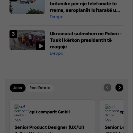
britanike për një telefonatë të
rreme, aeroplanët luftarakë u
ngritën në ajër për të
Evropa
interceptuar fluturaken e Qatar
Airways që po shkonte drejt
Ukrainasit sulmohen në Poloni -
Mançesterit
Tusk i kërkon presidentit të
reagojë
Evropa
Jobs
Real Estate
cpit comparit GmbH
cpit 
Senior Product Designer (UX/UI)
Senior Lead 