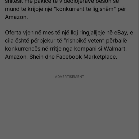
shitësit me pakicë të videolojërave beson se
mund të krijojë një "konkurrent të ligjshëm" për
Amazon.
Oferta vjen në mes të një lloj ringjalljeje në eBay, e
cila është përpjekur të ”rishpikë veten” përballë
konkurrencës në rritje nga kompani si Walmart,
Amazon, Shein dhe Facebook Marketplace.