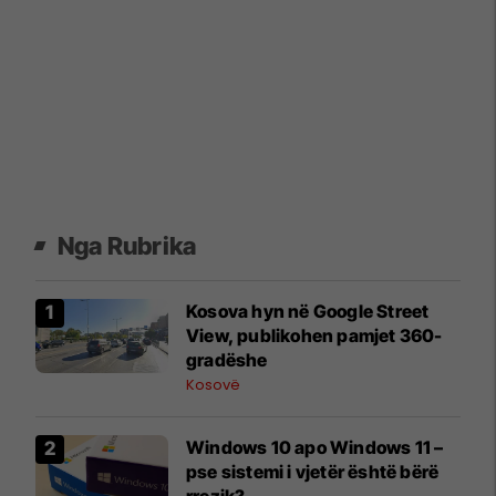
Nga Rubrika
Kosova hyn në Google Street
View, publikohen pamjet 360-
gradëshe
Kosovë
Windows 10 apo Windows 11 –
pse sistemi i vjetër është bërë
rrezik?