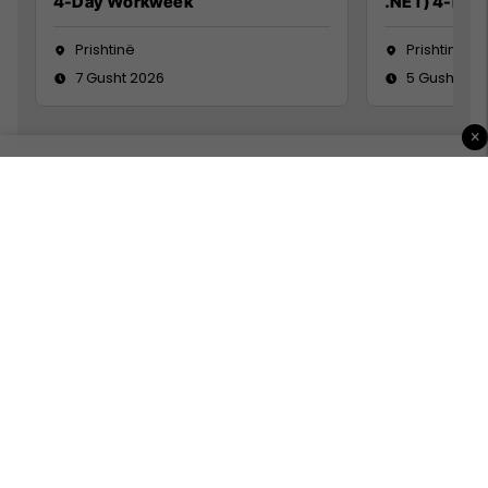
4-Day Workweek
.NET) 4-Day
Prishtinë
Prishtinë
7 Gusht 2026
5 Gusht 20
×