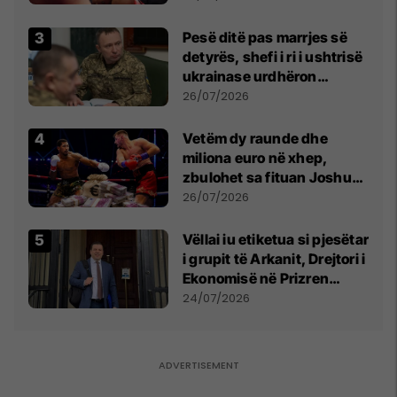
Pesë ditë pas marrjes së
detyrës, shefi i ri i ushtrisë
ukrainase urdhëron
kontroll të madh
26/07/2026
Vetëm dy raunde dhe
miliona euro në xhep,
zbulohet sa fituan Joshua
e Prenga
26/07/2026
Vëllai iu etiketua si pjesëtar
i grupit të Arkanit, Drejtori i
Ekonomisë në Prizren
mohon pretendimet
24/07/2026