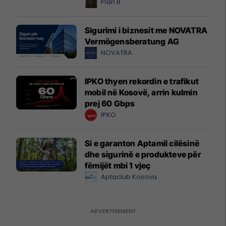
Plan B
Sigurimi i biznesit me NOVATRA
Vermögensberatung AG
NOVATRA
IPKO thyen rekordin e trafikut
mobil në Kosovë, arrin kulmin
prej 60 Gbps
IPKO
Si e garanton Aptamil cilësinë
dhe sigurinë e produkteve për
fëmijët mbi 1 vjeç
Aptaclub Kosova