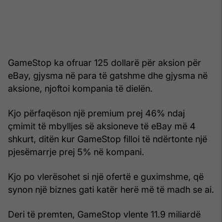
GameStop ka ofruar 125 dollarë për aksion për
eBay, gjysma në para të gatshme dhe gjysma në
aksione, njoftoi kompania të dielën.
Kjo përfaqëson një premium prej 46% ndaj
çmimit të mbylljes së aksioneve të eBay më 4
shkurt, ditën kur GameStop filloi të ndërtonte një
pjesëmarrje prej 5% në kompani.
Kjo po vlerësohet si një ofertë e guximshme, që
synon një biznes gati katër herë më të madh se ai.
Deri të premten, GameStop vlente 11.9 miliardë