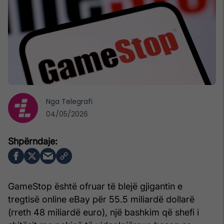
Nga
Telegrafi
04/05/2026
GameStop është ofruar të blejë gjigantin e
tregtisë online eBay për 55.5 miliardë dollarë
(rreth 48 miliardë euro), një bashkim që shefi i