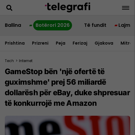
Ballina
Botërori 2026
Të fundit
Lajme
Prishtina
Prizreni
Peja
Ferizaj
Gjakova
Mitrov
Tech
>
Internet
GameStop bën 'një ofertë të
guximshme' prej 56 miliardë
dollarësh për eBay, duke shpresuar
të konkurrojë me Amazon