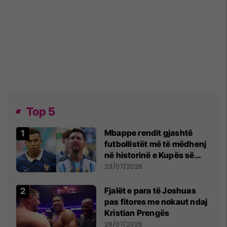
Top 5
Mbappe rendit gjashtë
futbollistët më të mëdhenj
në historinë e Kupës së
Botës, Messi mbetet i dyti
23/07/2026
Fjalët e para të Joshuas
pas fitores me nokaut ndaj
Kristian Prengës
26/07/2026