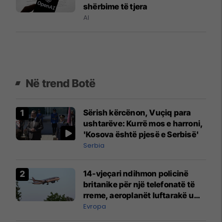
shërbime të tjera
AI
Në trend Botë
Sërish kërcënon, Vuçiq para
ushtarëve: Kurrë mos e harroni,
'Kosova është pjesë e Serbisë'
Serbia
14-vjeçari ndihmon policinë
britanike për një telefonatë të
rreme, aeroplanët luftarakë u
ngritën në ajër për të
Evropa
interceptuar fluturaken e Qatar