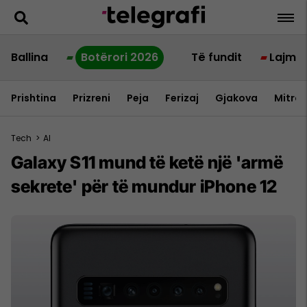
Ballina
Botërori 2026
Të fundit
Lajme
Prishtina
Prizreni
Peja
Ferizaj
Gjakova
Mitrov
Tech
>
AI
Galaxy S11 mund të ketë një 'armë
sekrete' për të mundur iPhone 12