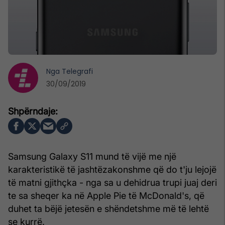
Nga
Telegrafi
30/09/2019
Samsung Galaxy S11 mund të vijë me një
karakteristikë të jashtëzakonshme që do t'ju lejojë
të matni gjithçka - nga sa u dehidrua trupi juaj deri
te sa sheqer ka në Apple Pie të McDonald's, që
duhet ta bëjë jetesën e shëndetshme më të lehtë
se kurrë.