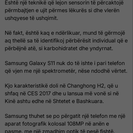
Është një teknikë që lejon sensorin të përcaktojë
përmbajtjen e ujit përmes lëkurës si dhe vlerën
ushqyese të ushqimit.
Në fakt, është kaq e ndërlikuar, mund të gërmojë
aq thellë sa të identifikoj përbërësit individual që e
përbëjnë atë, si karbohidratet dhe yndyrnat.
Samsung Galaxy S11 nuk do të ishte i pari telefon
që vjen me një spektrometër, nëse ndodhë vërtet.
Kjo karakteristikë doli në Changhong H2, që u
shfaq në CES 2017 dhe u lansua më vonë si në
Kinë ashtu edhe në Shtetet e Bashkuara.
Samsung thuhet se po përgatit një telefon me një
aparat fotografik kolosal 108MP në anën e
pasme, me një zmadhim optik të pesë fishtë.