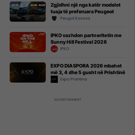
Zgjidhni një nga katër modelet
tuaja të preferuara Peugeot
Peugot Kosova
IPKO vazhdon partneritetin me
Sunny Hill Festival 2026
IPKO
EXPO DIASPORA 2026 mbahet
më 3, 4 dhe 5 gusht në Prishtinë
Expo Prishtina