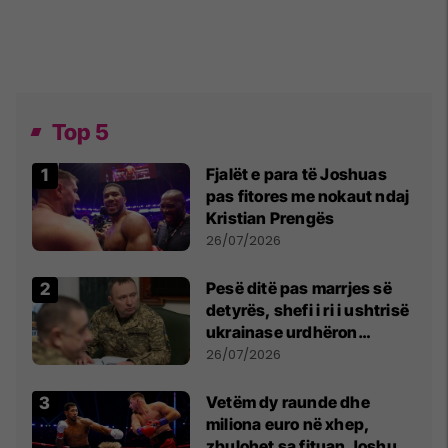
Top 5
Fjalët e para të Joshuas
pas fitores me nokaut ndaj
Kristian Prengës
26/07/2026
Pesë ditë pas marrjes së
detyrës, shefi i ri i ushtrisë
ukrainase urdhëron
kontroll të madh
26/07/2026
Vetëm dy raunde dhe
miliona euro në xhep,
zbulohet sa fituan Joshua