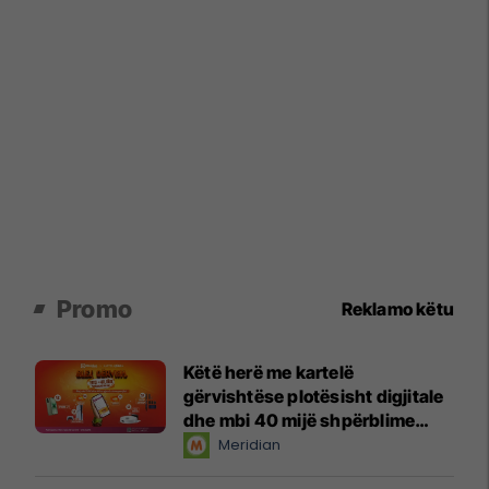
Promo
Reklamo këtu
Këtë herë me kartelë
gërvishtëse plotësisht digjitale
dhe mbi 40 mijë shpërblime
instant!
Meridian