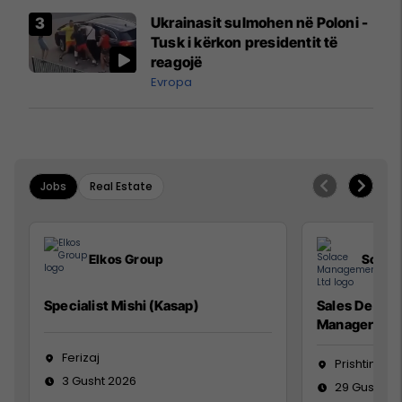
Airways që po shkonte drejt
Ukrainasit sulmohen në Poloni -
Mançesterit
Tusk i kërkon presidentit të
reagojë
Evropa
Jobs
Real Estate
Elkos Group
Solac
Specialist Mishi (Kasap)
Sales Devel
Manager
Ferizaj
Prishtinë
3 Gusht 2026
29 Gusht 2