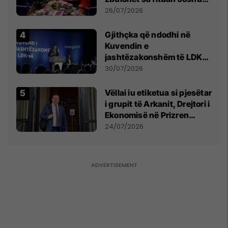
e Prenga
26/07/2026
Gjithçka që ndodhi në
Kuvendin e
jashtëzakonshëm të LDK-
së
30/07/2026
Vëllai iu etiketua si pjesëtar
i grupit të Arkanit, Drejtori i
Ekonomisë në Prizren
mohon pretendimet
24/07/2026