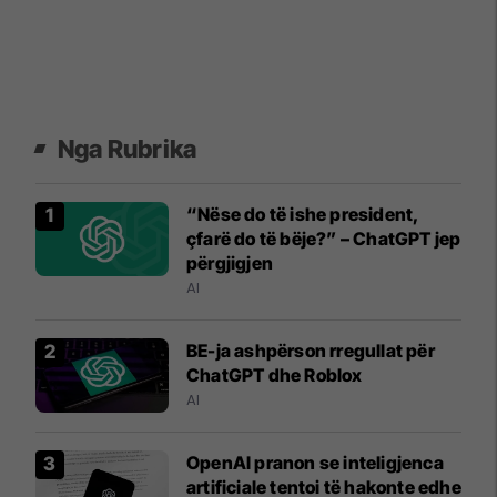
Nga Rubrika
“Nëse do të ishe president,
çfarë do të bëje?” – ChatGPT jep
përgjigjen
AI
BE-ja ashpërson rregullat për
ChatGPT dhe Roblox
AI
OpenAI pranon se inteligjenca
artificiale tentoi të hakonte edhe