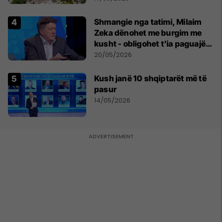
Shmangie nga tatimi, Milaim
Zeka dënohet me burgim me
kusht - obligohet t'ia paguajë
ATK-së 81 mijë euro
20/05/2026
Kush janë 10 shqiptarët më të
pasur
14/05/2026