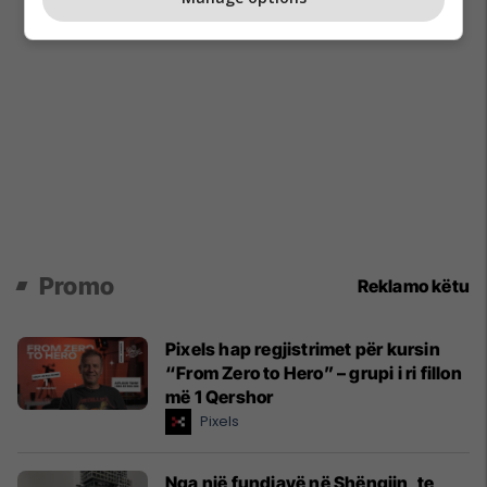
Promo
Reklamo këtu
Pixels hap regjistrimet për kursin
“From Zero to Hero” – grupi i ri fillon
më 1 Qershor
Pixels
Nga një fundjavë në Shëngjin, te