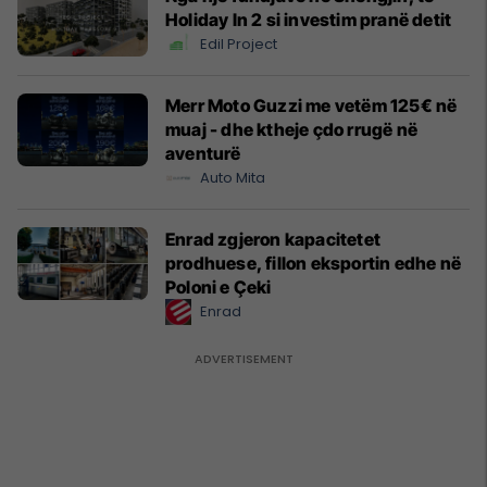
Holiday In 2 si investim pranë detit
Edil Project
Merr Moto Guzzi me vetëm 125€ në
muaj - dhe ktheje çdo rrugë në
aventurë
Auto Mita
Enrad zgjeron kapacitetet
prodhuese, fillon eksportin edhe në
Poloni e Çeki
Enrad