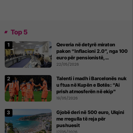
Top 5
Qeveria në detyrë miraton
pakon “Inflacioni 2.0”, nga 100
euro për pensionistë,
punëtorët privat, fëmijë dhe
22/05/2026
studentë
Talenti i madh i Barcelonës nuk
u ftua në Kupën e Botës: “Ai
prish atmosferën në ekip"
19/05/2026
Gjobë deri në 500 euro, Ulqini
me rregulla të reja për
pushuesit
17/05/2026