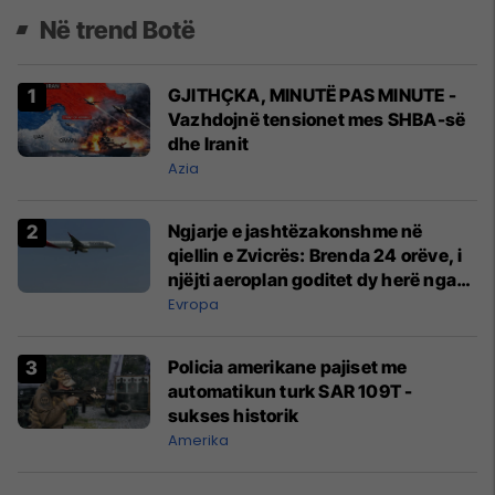
Në trend Botë
GJITHÇKA, MINUTË PAS MINUTE -
Vazhdojnë tensionet mes SHBA-së
dhe Iranit
Azia
Ngjarje e jashtëzakonshme në
qiellin e Zvicrës: Brenda 24 orëve, i
njëjti aeroplan goditet dy herë nga
rrufeja
Evropa
Policia amerikane pajiset me
automatikun turk SAR 109T -
sukses historik
Amerika