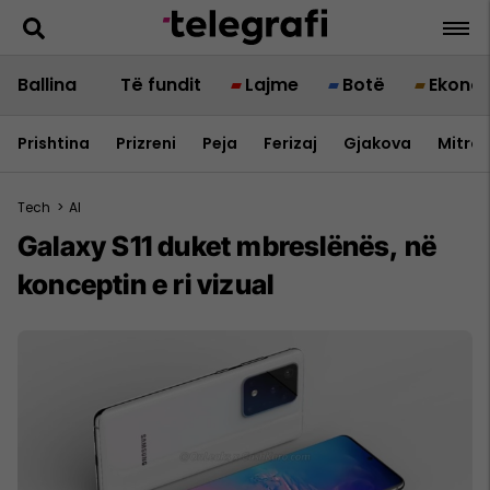
Ballina
Të fundit
Lajme
Botë
Ekono
Prishtina
Prizreni
Peja
Ferizaj
Gjakova
Mitrov
Tech
>
AI
Galaxy S11 duket mbreslënës, në
konceptin e ri vizual