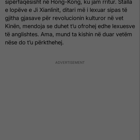
sipërfaqësisht në Hong-Kong, ku jam rritur. Stalla
e lopëve e Ji Xianlinit, ditari më i lexuar sipas të
gjitha gjasave për revolucionin kulturor në vet
Kinën, mendoja se duhet t’u ofrohej edhe lexuesve
të anglishtes. Ama, mund ta kishin në duar vetëm
nëse do t’u përkthehej.