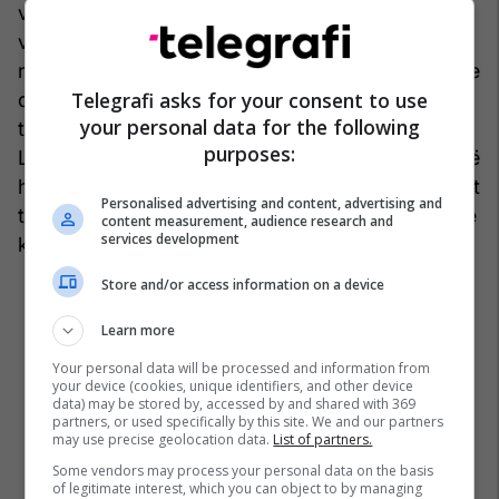
vend të kësaj, t’i bashkohet ndonjë grupi
vullnetarësh e refugjatësh, ose edhe të gjejë
ndonjë shteg praktik ku mund të ndihmojë. Mbase
Telegrafi asks for your consent to use
do ta ndryshojë mendjen e disa lexuesve dhe do
your personal data for the following
ta përndritë atë të disa të tjerëve. Por edhe nëse
purposes:
Lotët e kripur nuk i nxit drejtpërdrejt lexuesit që të
hidhen në aksion, zëri i Bartolos mund të dëgjohet
Personalised advertising and content, advertising and
tani edhe me përkthimin e veprës në anglisht, dhe
content measurement, audience research and
services development
kjo nuk është pak punë. /Revista “Akademia”/
Store and/or access information on a device
Learn more
Your personal data will be processed and information from
your device (cookies, unique identifiers, and other device
data) may be stored by, accessed by and shared with 369
partners, or used specifically by this site. We and our partners
may use precise geolocation data.
List of partners.
Some vendors may process your personal data on the basis
of legitimate interest, which you can object to by managing