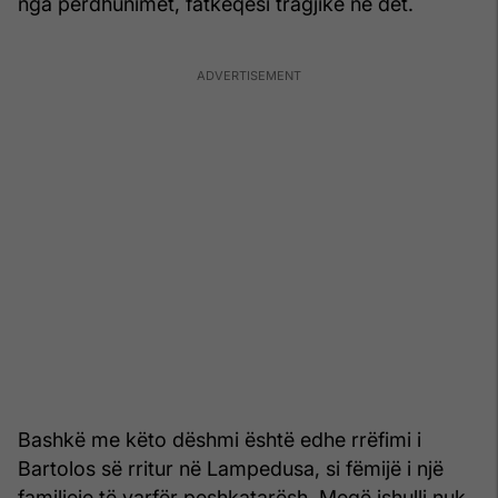
nga përdhunimet, fatkeqësi tragjike në det.
Bashkë me këto dëshmi është edhe rrëfimi i
Bartolos së rritur në Lampedusa, si fëmijë i një
familjeje të varfër peshkatarësh. Meqë ishulli nuk