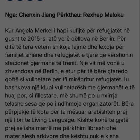
Nga: Chenxin Jiang
Përktheu: Rexhep Maloku
Kur Angela Merkel i hapi kufijtë për refugjatët në
gusht të 2015-s, atë verë qëllova në Berlin. Për
ditë të tëra vetëm shikoja lajme dhe lexoja për
familjet siriane dhe refugjatët e tjerë që vërshonin
stacionet gjermane të trenit. Një vit më vonë u
zhvendosa në Berlin, e etur për të bërë çfarëdo
qoftë si vullnetare për t’i mirëpritur refugjatët. Iu
bashkova një klubi vullnetarësh me gjermanët e të
huaj por, si fillestare, më shumë po u nxirrja
telashe sesa që po i ndihmoja organizatorët. Bëra
përpjekje të kota për ta mësuar arabishten prej
një libri të Living Language. Kishte kohë të gjatë
prej se isha marrë me përkthim librash dhe
materialesh arkivore dhe kështu nuk e kisha