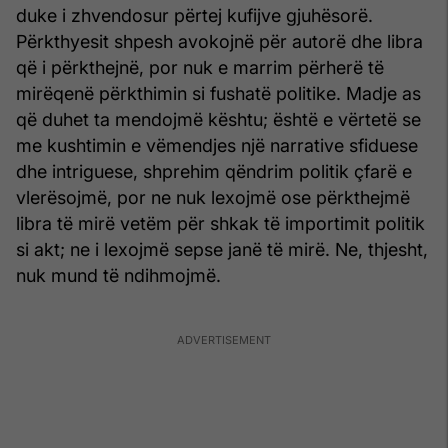
duke i zhvendosur përtej kufijve gjuhësorë.
Përkthyesit shpesh avokojnë për autorë dhe libra
që i përkthejnë, por nuk e marrim përherë të
mirëqenë përkthimin si fushatë politike. Madje as
që duhet ta mendojmë kështu; është e vërtetë se
me kushtimin e vëmendjes një narrative sfiduese
dhe intriguese, shprehim qëndrim politik çfarë e
vlerësojmë, por ne nuk lexojmë ose përkthejmë
libra të mirë vetëm për shkak të importimit politik
si akt; ne i lexojmë sepse janë të mirë. Ne, thjesht,
nuk mund të ndihmojmë.