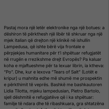
Pastaj mora një letër elektronike nga një botues: a
dëshiron të përkthesh një libër të shkruar nga një
mjek italian që drejton një klinikë në ishullin
Lampedusa, që ishte bërë vija frontale e
përpjekjes humanitare për t’i shpëtuar refugjatët
në rrugën e rrezikshme drejt Evropës? Pa kaluar
koha e mjaftueshme për ta lexuar librin, ia ktheva:
“Po”. Dhe, kur e lexova “Tears of Salt” (Lotët e
kripur) u mahnita edhe më shumë me prospektin
e përkthimit të veprës. Bashkë me bashkautoren
Lidia Tilotta, mjeku lampedusian, Pietro Bartolo,
sjell dëshmitë e refugjatëve që i ka shpëtuar:
familje të ndara dhe të ribashkuara, gra shtatzëna