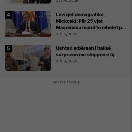
humanitare
22/06/2026
Lëvizjet demografike,
Mickoski: Për 25 vjet
Maqedonia mund të mbetet pa
150 mijë deri në 250 mijë
21/06/2026
banorë
Ushtari arbëresh i Italisë
surprizon me shqipen e tij
18/06/2026