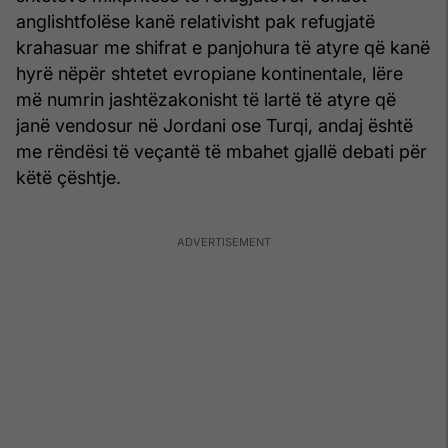
anglishtfolëse kanë relativisht pak refugjatë
krahasuar me shifrat e panjohura të atyre që kanë
hyrë nëpër shtetet evropiane kontinentale, lëre
më numrin jashtëzakonisht të lartë të atyre që
janë vendosur në Jordani ose Turqi, andaj është
me rëndësi të veçantë të mbahet gjallë debati për
këtë çështje.