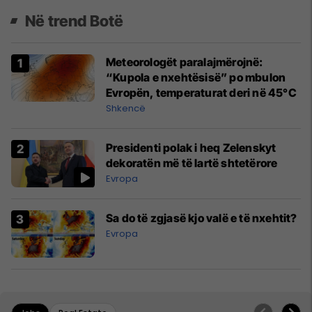
Në trend Botë
Meteorologët paralajmërojnë:
“Kupola e nxehtësisë” po mbulon
Evropën, temperaturat deri në 45°C
Shkencë
Presidenti polak i heq Zelenskyt
dekoratën më të lartë shtetërore
Evropa
Sa do të zgjasë kjo valë e të nxehtit?
Evropa