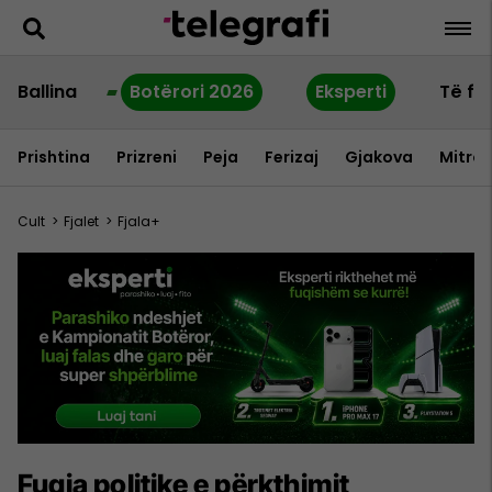
Ballina
Botërori 2026
Eksperti
Të fu
Prishtina
Prizreni
Peja
Ferizaj
Gjakova
Mitrov
Cult
>
Fjalet
>
Fjala+
Fuqia politike e përkthimit