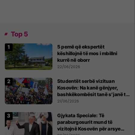
Top 5
5 pemë që ekspertët
këshillojnë të mos i mbillni
kurrë në oborr
22/06/2026
Studentët serbë vizituan
Kosovën: Na kanë gënjyer,
bashkëkombësit tanë s’janë të
shtypur
21/06/2026
​Gjykata Speciale: Të
paraburgosurit mund të
vizitojnë Kosovën për arsye