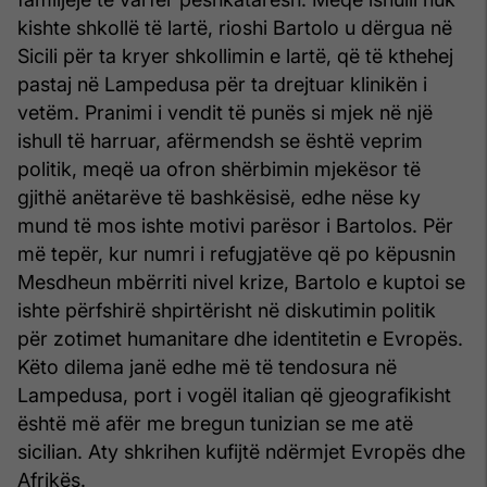
kishte shkollë të lartë, rioshi Bartolo u dërgua në
Sicili për ta kryer shkollimin e lartë, që të kthehej
pastaj në Lampedusa për ta drejtuar klinikën i
vetëm. Pranimi i vendit të punës si mjek në një
ishull të harruar, afërmendsh se është veprim
politik, meqë ua ofron shërbimin mjekësor të
gjithë anëtarëve të bashkësisë, edhe nëse ky
mund të mos ishte motivi parësor i Bartolos. Për
më tepër, kur numri i refugjatëve që po këpusnin
Mesdheun mbërriti nivel krize, Bartolo e kuptoi se
ishte përfshirë shpirtërisht në diskutimin politik
për zotimet humanitare dhe identitetin e Evropës.
Këto dilema janë edhe më të tendosura në
Lampedusa, port i vogël italian që gjeografikisht
është më afër me bregun tunizian se me atë
sicilian. Aty shkrihen kufijtë ndërmjet Evropës dhe
Afrikës.