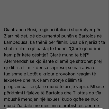
Gianfranco Rosi, regjisori italian i shpërblyer për
Zjarr në det, që dokumentoi punën e Bartolos në
Lampedusa, ka thënë për filmin: Dua që njerëzit ta
shohin filmin që pastaj të thonë: ‘Çfarë qëndrimi
kam për këtë çështje? Çfarë mund të bëj?’
Afërmendsh se kjo është dilemë që shtrohet prej
një libri a filmi - derisa shpresoj se narrativa e
fuqishme e Lotët e kripur provokon reagim të
lexuesve dhe nuk kam ndonjë qëllim të
programuar se çfarë mund të arrijë vepra. Mbase
përkthimi i fjalëve të Bartolos dhe Tilottas do t’ia
mbushë mendjen një lexuesi kudo qoftë se nuk
mund t’ia dalë me mësimin e arabishtes por, në