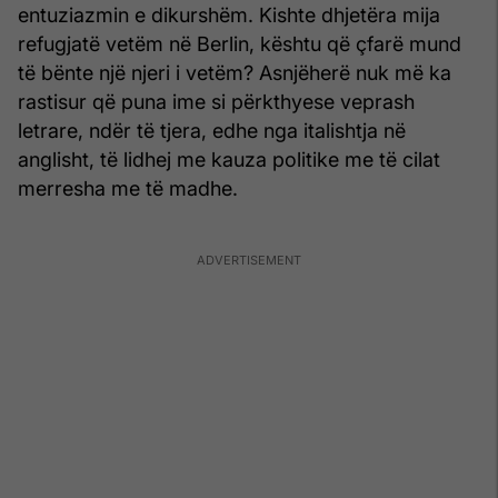
entuziazmin e dikurshëm. Kishte dhjetëra mija
refugjatë vetëm në Berlin, kështu që çfarë mund
të bënte një njeri i vetëm? Asnjëherë nuk më ka
rastisur që puna ime si përkthyese veprash
letrare, ndër të tjera, edhe nga italishtja në
anglisht, të lidhej me kauza politike me të cilat
merresha me të madhe.