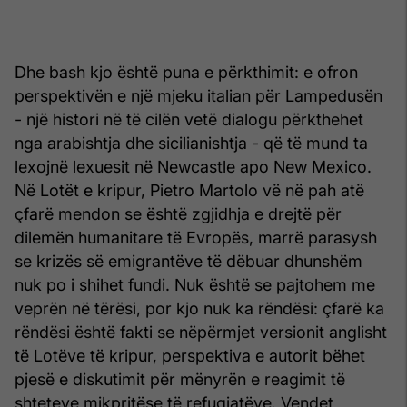
Dhe bash kjo është puna e përkthimit: e ofron
perspektivën e një mjeku italian për Lampedusën
- një histori në të cilën vetë dialogu përkthehet
nga arabishtja dhe sicilianishtja - që të mund ta
lexojnë lexuesit në Newcastle apo New Mexico.
Në Lotët e kripur, Pietro Martolo vë në pah atë
çfarë mendon se është zgjidhja e drejtë për
dilemën humanitare të Evropës, marrë parasysh
se krizës së emigrantëve të dëbuar dhunshëm
nuk po i shihet fundi. Nuk është se pajtohem me
veprën në tërësi, por kjo nuk ka rëndësi: çfarë ka
rëndësi është fakti se nëpërmjet versionit anglisht
të Lotëve të kripur, perspektiva e autorit bëhet
pjesë e diskutimit për mënyrën e reagimit të
shteteve mikpritëse të refugjatëve. Vendet