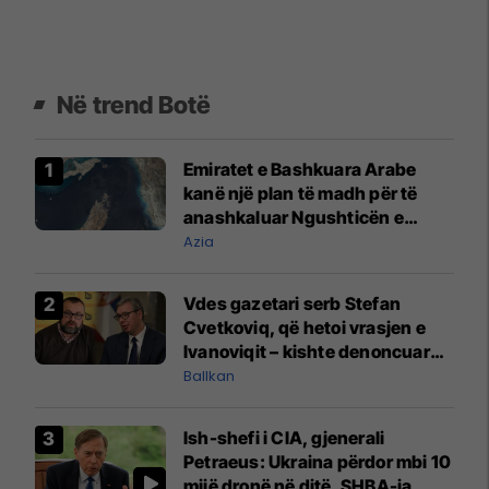
Në trend Botë
Emiratet e Bashkuara Arabe
kanë një plan të madh për të
anashkaluar Ngushticën e
Hormuzit
Azia
Vdes gazetari serb Stefan
Cvetkoviq, që hetoi vrasjen e
Ivanoviqit – kishte denoncuar
kërcënime ndaj vëllezërve
Ballkan
Vuçiq
Ish-shefi i CIA, gjenerali
Petraeus: Ukraina përdor mbi 10
mijë dronë në ditë, SHBA-ja