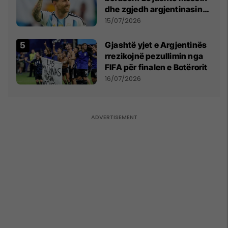
Snezhana Paunoviq
dhe zgjedh argjentinasin
më të mirë në botë
15/07/2026
Gjashtë yjet e Argjentinës
rrezikojnë pezullimin nga
FIFA për finalen e Botërorit
16/07/2026