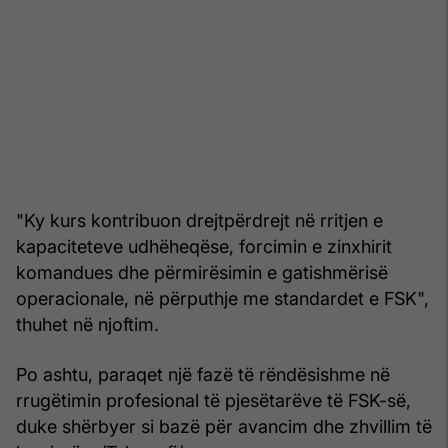
"Ky kurs kontribuon drejtpërdrejt në rritjen e
kapaciteteve udhëheqëse, forcimin e zinxhirit
komandues dhe përmirësimin e gatishmërisë
operacionale, në përputhje me standardet e FSK",
thuhet në njoftim.
Po ashtu, paraqet një fazë të rëndësishme në
rrugëtimin profesional të pjesëtarëve të FSK-së,
duke shërbyer si bazë për avancim dhe zhvillim të