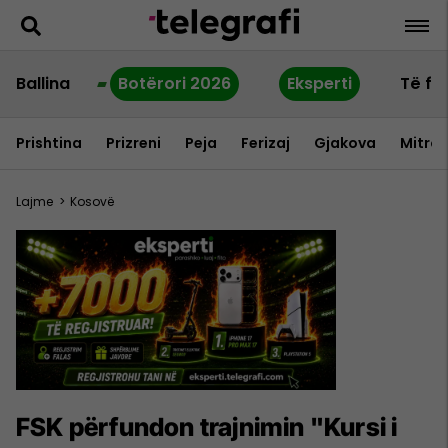
Ballina
Botërori 2026
Eksperti
Të fu
Prishtina
Prizreni
Peja
Ferizaj
Gjakova
Mitrov
Lajme
>
Kosovë
FSK përfundon trajnimin "Kursi i