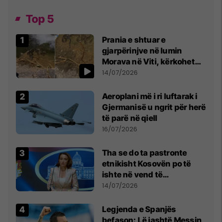
Top 5
Prania e shtuar e
gjarpërinjve në lumin
Morava në Viti, kërkohet
kujdes nga qytetarët
14/07/2026
Aeroplani më i ri luftarak i
Gjermanisë u ngrit për herë
të parë në qiell
16/07/2026
Tha se do ta pastronte
etnikisht Kosovën po të
ishte në vend të
Millosheviqit, Lëvizja e
14/07/2026
Qytetarëve të Lirë në Serbi
kërkon shkarkimin e
Legjenda e Spanjës
menjëhershëm të
befason: Lë jashtë Messin