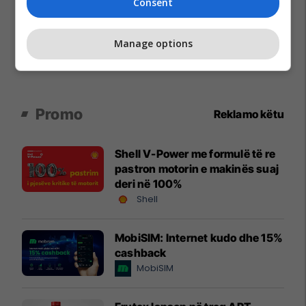
Consent
Manage options
Promo
Reklamo këtu
Shell V-Power me formulë të re
pastron motorin e makinës suaj
deri në 100%
Shell
MobiSIM: Internet kudo dhe 15%
cashback
MobiSIM