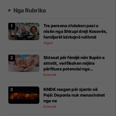
Nga Rubrika
Tre persona zhduken pasi u
nisën nga Shkupi drejt Kosovës,
familjarët kërkojnë ndihmë
Siguri
Shtesat për fëmijë nën llupën e
shtetit, verifikohen mijëra
përfitues potencial nga
diaspora
Kosovë
KMDK reagon për zjarrin në
Pejë: Deponia nuk menaxhohet
nga ne
Kosovë