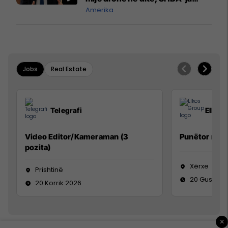
mbetet shumë prapa në
Amerika
prodhim
Jobs
Real Estate
Telegrafi
Elkos
Video Editor/Kameraman (3
Punëtor në 
pozita)
Xërxe
Prishtinë
20 Gusht 2
20 Korrik 2026
×