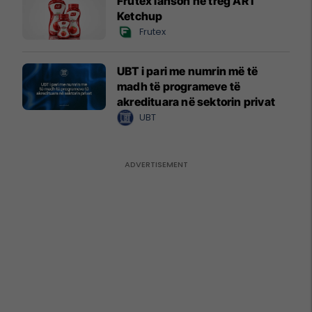
Frutex lanson në treg ART
Ketchup
Frutex
UBT i pari me numrin më të
madh të programeve të
akredituara në sektorin privat
UBT