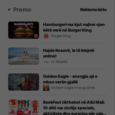
Promo
Reklamo këtu
Hamburgeri ma kjut najher vjen
këtë verë në Burger King
Burger King
Hajde Kosovë, le të blejmë
online!
LC Waikiki
Golden Eagle - energjia që e
mban verën gjallë
Golden Eagle Energy Drink
BookFest rikthehet në Albi Mall:
10 ditë me zbritje speciale,
aktivitete dhe surpriza për çdo