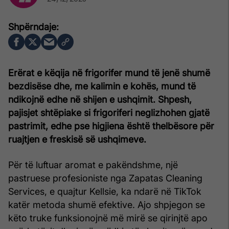
Erërat e këqija në frigorifer mund të jenë shumë
bezdisëse dhe, me kalimin e kohës, mund të
ndikojnë edhe në shijen e ushqimit. Shpesh,
pajisjet shtëpiake si frigoriferi neglizhohen gjatë
pastrimit, edhe pse higjiena është thelbësore për
ruajtjen e freskisë së ushqimeve.
Për të luftuar aromat e pakëndshme, një
pastruese profesioniste nga Zapatas Cleaning
Services, e quajtur Kellsie, ka ndarë në TikTok
katër metoda shumë efektive. Ajo shpjegon se
këto truke funksionojnë më mirë se qirinjtë apo