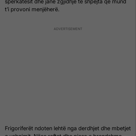
spërkatësit dhe janë zgjidhje të shpejta që mund
t’i provoni menjëherë.
Frigoriferët ndoten lehtë nga derdhjet dhe mbetjet