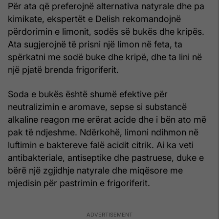
Për ata që preferojnë alternativa natyrale dhe pa
kimikate, ekspertët e Delish rekomandojnë
përdorimin e limonit, sodës së bukës dhe kripës.
Ata sugjerojnë të prisni një limon në feta, ta
spërkatni me sodë buke dhe kripë, dhe ta lini në
një pjatë brenda frigoriferit.
Soda e bukës është shumë efektive për
neutralizimin e aromave, sepse si substancë
alkaline reagon me erërat acide dhe i bën ato më
pak të ndjeshme. Ndërkohë, limoni ndihmon në
luftimin e baktereve falë acidit citrik. Ai ka veti
antibakteriale, antiseptike dhe pastruese, duke e
bërë një zgjidhje natyrale dhe miqësore me
mjedisin për pastrimin e frigoriferit.