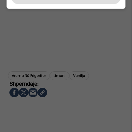
Aroma Në Frigorifer
Limoni
Vanilja