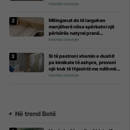
Këshilla Lifestyle
Milingonat do të largohen
menjëherë nëse spërkatni një
përbërës natyral pranë
dritareve dhe dyerve
Këshilla Lifestyle
Si të pastroni xhamin e dushit
pa kimikate të ashpra, provoni
një truk të thjeshtë me ndihmën
e këtij ushqimi
Këshilla Lifestyle
Në trend Botë