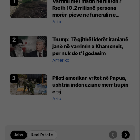
Varrimi më i madh në histori?
Rreth 10.2 milionë persona
morën pjesë në funeralin e
liderit të Iranit në 1989
Azia
Trump: Të gjithë liderët iranianë
janë në varrimin e Khameneit,
por nuk do t’i godasim
Amerika
Piloti amerikan vritet në Papua,
ushtria indoneziane merr trupin
e tij
Azia
Jobs
Real Estate