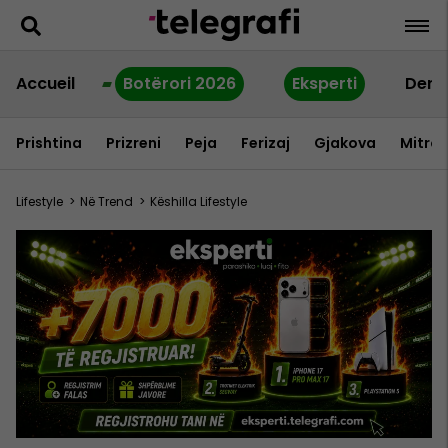
Accueil
Botërori 2026
Eksperti
Dern
Prishtina
Prizreni
Peja
Ferizaj
Gjakova
Mitrov
Lifestyle
>
Në Trend
>
Këshilla Lifestyle