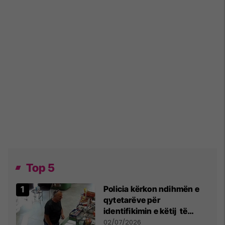
Top 5
Policia kërkon ndihmën e
qytetarëve për
identifikimin e këtij të
dyshuari
02/07/2026