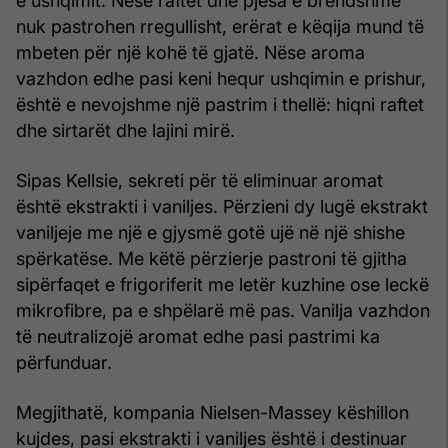
e ushqimit. Nëse raftet dhe pjesa e brendshme
nuk pastrohen rregullisht, erërat e këqija mund të
mbeten për një kohë të gjatë. Nëse aroma
vazhdon edhe pasi keni hequr ushqimin e prishur,
është e nevojshme një pastrim i thellë: hiqni raftet
dhe sirtarët dhe lajini mirë.
Sipas Kellsie, sekreti për të eliminuar aromat
është ekstrakti i vaniljes. Përzieni dy lugë ekstrakt
vaniljeje me një e gjysmë gotë ujë në një shishe
spërkatëse. Me këtë përzierje pastroni të gjitha
sipërfaqet e frigoriferit me letër kuzhine ose leckë
mikrofibre, pa e shpëlarë më pas. Vanilja vazhdon
të neutralizojë aromat edhe pasi pastrimi ka
përfunduar.
Megjithatë, kompania Nielsen-Massey këshillon
kujdes, pasi ekstrakti i vaniljes është i destinuar