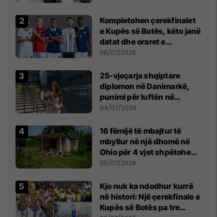
Kompletohen çerekfinalet
e Kupës së Botës, këto janë
datat dhe oraret e
ndeshjeve
08/07/2026
25-vjeçarja shqiptare
diplomon në Danimarkë,
punimi për luftën në
Kosovë vlerësohet me
04/07/2026
notën më të lartë
16 fëmijë të mbajtur të
mbyllur në një dhomë në
Ohio për 4 vjet shpëtohen -
tani ata i pret një sfidë e
05/07/2026
madhe
Kjo nuk ka ndodhur kurrë
në histori: Një çerekfinale e
Kupës së Botës pa tre