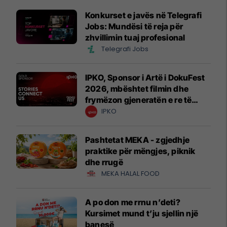
Konkurset e javës në Telegrafi
Jobs: Mundësi të reja për
zhvillimin tuaj profesional
Telegrafi Jobs
IPKO, Sponsor i Artë i DokuFest
2026, mbështet filmin dhe
frymëzon gjeneratën e re të
krijuesve
IPKO
Pashtetat MEKA - zgjedhje
praktike për mëngjes, piknik
dhe rrugë
MEKA HALAL FOOD
A po don me rrnu n’deti?
Kursimet mund t’ju sjellin një
banesë