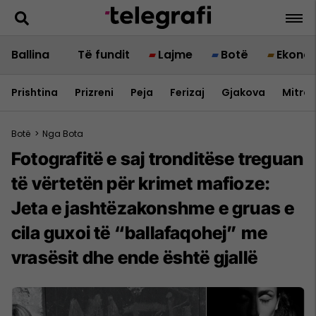
Ballina
Të fundit
Lajme
Botë
Ekono
Prishtina
Prizreni
Peja
Ferizaj
Gjakova
Mitrov
Botë
>
Nga Bota
Fotografitë e saj tronditëse treguan
të vërtetën për krimet mafioze:
Jeta e jashtëzakonshme e gruas e
cila guxoi të “ballafaqohej” me
vrasësit dhe ende është gjallë