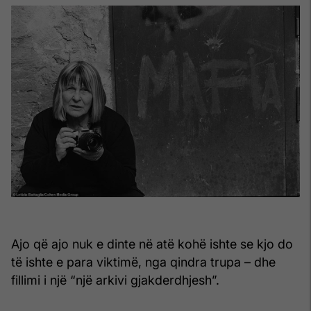
Ajo që ajo nuk e dinte në atë kohë ishte se kjo do
të ishte e para viktimë, nga qindra trupa – dhe
fillimi i një “një arkivi gjakderdhjesh”.