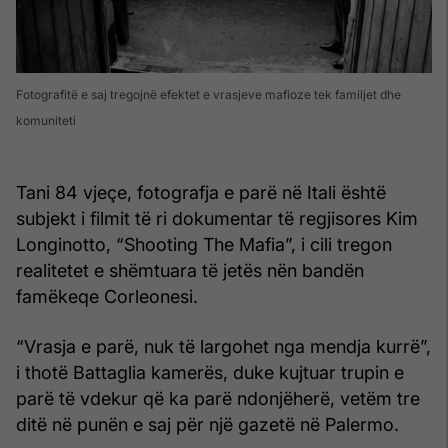
Fotografitë e saj tregojnë efektet e vrasjeve mafioze tek familjet dhe
komuniteti
Tani 84 vjeçe, fotografja e parë në Itali është
subjekt i filmit të ri dokumentar të regjisores Kim
Longinotto, “Shooting The Mafia”, i cili tregon
realitetet e shëmtuara të jetës nën bandën
famëkeqe Corleonesi.
“Vrasja e parë, nuk të largohet nga mendja kurrë”,
i thotë Battaglia kamerës, duke kujtuar trupin e
parë të vdekur që ka parë ndonjëherë, vetëm tre
ditë në punën e saj për një gazetë në Palermo.