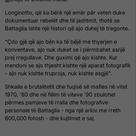
Longinotto, që ka bërë një emër për veten duke
dokumentuar rebelët dhe të jashtmit, thotë se
Battaglia ishte një histori që ajo duhej të tregonte.
“Çdo gjë që ajo bën ka të bëjë me thyerjen e
konventave, ajo nuk duket se i përmbahet asnjë
prej rregullave. Dhe guximi që ajo kishte. Kur
mendoni se ajo thjesht kishte një aparat fotografik
- ajo nuk kishte truproja, nuk kishte asgjë".
Shkalla e brutalitetit dhe fuqisë së mafies në vitet
1970, '80 dhe në fillim të viteve '90 zbulohet
përmes pamjeve të rralla dhe fotografive
personale të Battaglia - nga një arkiv me rreth
600,000 fotosh - dhe kujtimet e saj.