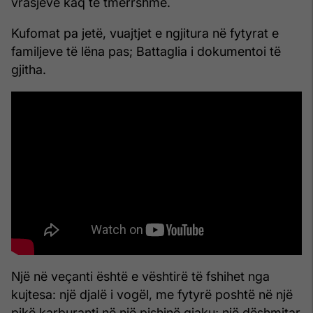
vrasjeve kaq të tmerrshme.
Kufomat pa jetë, vuajtjet e ngjitura në fytyrat e
familjeve të lëna pas; Battaglia i dokumentoi të
gjitha.
Një në veçanti është e vështirë të fshihet nga
kujtesa: një djalë i vogël, me fytyrë poshtë në një
pikë karburanti në një pishinë gjaku; një dëshmitar