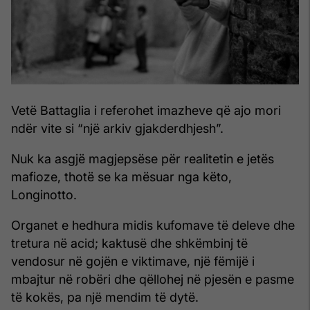
Vetë Battaglia i referohet imazheve që ajo mori
ndër vite si “një arkiv gjakderdhjesh”.
Nuk ka asgjë magjepsëse për realitetin e jetës
mafioze, thotë se ka mësuar nga këto,
Longinotto.
Organet e hedhura midis kufomave të deleve dhe
tretura në acid; kaktusë dhe shkëmbinj të
vendosur në gojën e viktimave, një fëmijë i
mbajtur në robëri dhe qëllohej në pjesën e pasme
të kokës, pa një mendim të dytë.