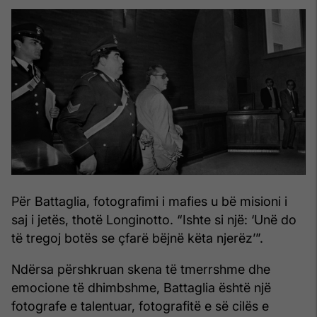
Për Battaglia, fotografimi i mafies u bë misioni i
saj i jetës, thotë Longinotto. “Ishte si një: ‘Unë do
të tregoj botës se çfarë bëjnë këta njerëz’”.
Ndërsa përshkruan skena të tmerrshme dhe
emocione të dhimbshme, Battaglia është një
fotografe e talentuar, fotografitë e së cilës e