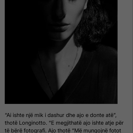
“Ai ishte një mik i dashur dhe ajo e donte atë”,
thotë Longinotto. “E megjithatë ajo ishte atje për
të bërë fotografi. Ajo thotë “Më mungojnë fotot