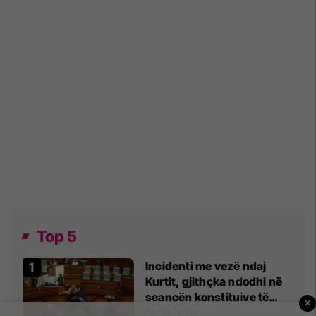
Top 5
Incidenti me vezë ndaj
Kurtit, gjithçka ndodhi në
seancën konstituive të
×
Kuvendit
06/08/2026