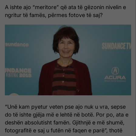
A ishte ajo “meritore” që ata të gëzonin nivelin e
ngritur të famës, përmes fotove të saj?
“Unë kam pyetur veten pse ajo nuk u vra, sepse
do të ishte gjëja më e lehtë në botë. Por po, ata e
deshën absolutisht famën. Gjithnjë e më shumë,
fotografitë e saj u futën në faqen e parë”, thotë