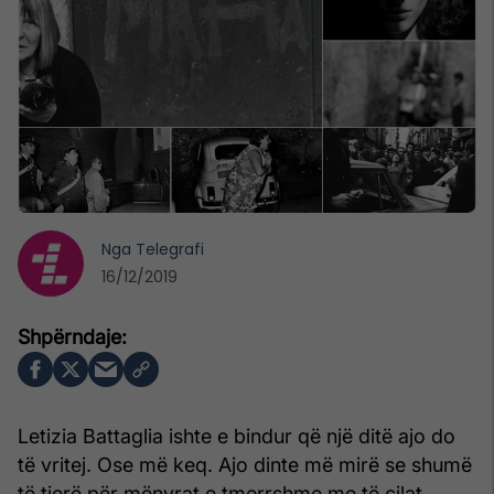
Nga
Telegrafi
16/12/2019
Letizia Battaglia ishte e bindur që një ditë ajo do
të vritej. Ose më keq. Ajo dinte më mirë se shumë
të tjerë për mënyrat e tmerrshme me të cilat