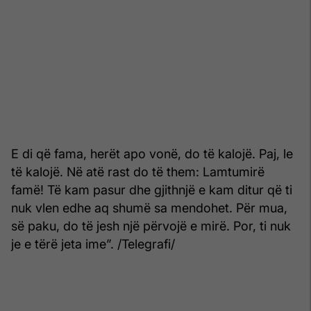
E di që fama, herët apo vonë, do të kalojë. Paj, le
të kalojë. Në atë rast do të them: Lamtumirë
famë! Të kam pasur dhe gjithnjë e kam ditur që ti
nuk vlen edhe aq shumë sa mendohet. Për mua,
së paku, do të jesh një përvojë e mirë. Por, ti nuk
je e tërë jeta ime”. /Telegrafi/