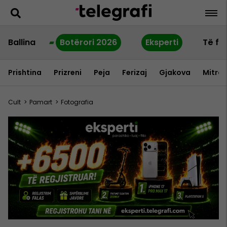
Ballina
Botërori 2026
Eksperti
Të fu
Prishtina
Prizreni
Peja
Ferizaj
Gjakova
Mitrov
Cult
>
Pamart
>
Fotografia