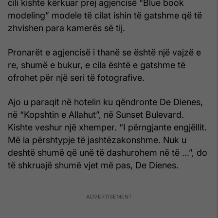
cili kishte kërkuar prej agjencisë “Blue book
modeling” modele të cilat ishin të gatshme që të
zhvishen para kamerës së tij.
Pronarët e agjencisë i thanë se është një vajzë e
re, shumë e bukur, e cila është e gatshme të
ofrohet për një seri të fotografive.
Ajo u paraqit në hotelin ku qëndronte De Dienes,
në “Kopshtin e Allahut”, në Sunset Bulevard.
Kishte veshur një xhemper. “I përngjante engjëllit.
Më la përshtypje të jashtëzakonshme. Nuk u
deshtë shumë që unë të dashurohem në të ...”, do
të shkruajë shumë vjet më pas, De Dienes.