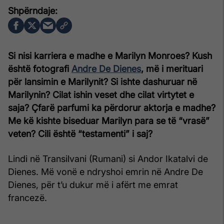
Si nisi karriera e madhe e Marilyn Monroes? Kush
është fotografi
Andre De Dienes
, më i merituari
për lansimin e Marilynit? Si ishte dashuruar në
Marilynin? Cilat ishin veset dhe cilat virtytet e
saja? Çfarë parfumi ka përdorur aktorja e madhe?
Me kë kishte biseduar Marilyn para se të “vrasë”
veten? Cili është “testamenti” i saj?
Lindi në Transilvani (Rumani) si Andor Ikatalvi de
Dienes. Më vonë e ndryshoi emrin në Andre De
Dienes, për t’u dukur më i afërt me emrat
francezë.