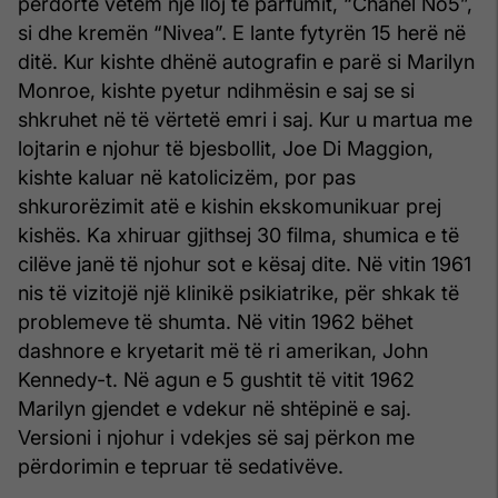
përdorte vetëm një lloj të parfumit, “Chanel No5”,
si dhe kremën “Nivea”. E lante fytyrën 15 herë në
ditë. Kur kishte dhënë autografin e parë si Marilyn
Monroe, kishte pyetur ndihmësin e saj se si
shkruhet në të vërtetë emri i saj. Kur u martua me
lojtarin e njohur të bjesbollit, Joe Di Maggion,
kishte kaluar në katolicizëm, por pas
shkurorëzimit atë e kishin ekskomunikuar prej
kishës. Ka xhiruar gjithsej 30 filma, shumica e të
cilëve janë të njohur sot e kësaj dite. Në vitin 1961
nis të vizitojë një klinikë psikiatrike, për shkak të
problemeve të shumta. Në vitin 1962 bëhet
dashnore e kryetarit më të ri amerikan, John
Kennedy-t. Në agun e 5 gushtit të vitit 1962
Marilyn gjendet e vdekur në shtëpinë e saj.
Versioni i njohur i vdekjes së saj përkon me
përdorimin e tepruar të sedativëve.