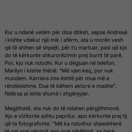
Kur u ndanë vetëm për disa ditësh, sepse Andresë
i kishte vdekur një mik i afërm, ata u morën vesh
që të shihen së shpejti, për t’u martuar, pasi që kjo
do të kërkonte shkurorëzimin prej burrit të parë.
Por, kjo nuk ndodhi. Kur u dëgjuan në telefon,
Marilyn i kishte thënë: “Më vjen keq, por nuk
mundem. Karriera ime është për mua më e
rëndësishme. Dua të bëhem aktore e madhe”.
Ndërsa ai ishte shumë i zhgënjyjer.
Megjithatë, ata nuk do të ndahen përgjithmonë.
Ajo e vizitonte ashtu papritur, apo kërkonte prej tij
që ta fotografonte. “Më ka ndodhur shpeshherë
të qaj prej gëzimit apo prej pikëllimit, sa herë