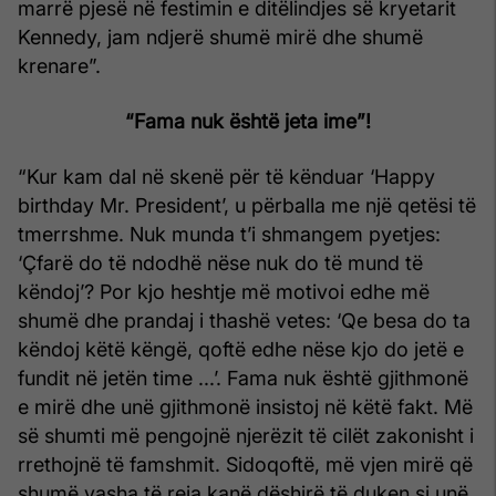
marrë pjesë në festimin e ditëlindjes së kryetarit
Kennedy, jam ndjerë shumë mirë dhe shumë
krenare”.
“Fama nuk është jeta ime”!
“Kur kam dal në skenë për të kënduar ‘Happy
birthday Mr. President’, u përballa me një qetësi të
tmerrshme. Nuk munda t’i shmangem pyetjes:
‘Çfarë do të ndodhë nëse nuk do të mund të
këndoj’? Por kjo heshtje më motivoi edhe më
shumë dhe prandaj i thashë vetes: ‘Qe besa do ta
këndoj këtë këngë, qoftë edhe nëse kjo do jetë e
fundit në jetën time ...’. Fama nuk është gjithmonë
e mirë dhe unë gjithmonë insistoj në këtë fakt. Më
së shumti më pengojnë njerëzit të cilët zakonisht i
rrethojnë të famshmit. Sidoqoftë, më vjen mirë që
shumë vasha të reja kanë dëshirë të duken si unë.