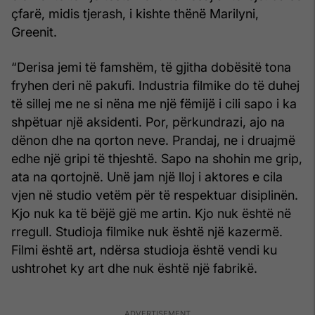
çfarë, midis tjerash, i kishte thënë Marilyni,
Greenit.
“Derisa jemi të famshëm, të gjitha dobësitë tona
fryhen deri në pakufi. Industria filmike do të duhej
të sillej me ne si nëna me një fëmijë i cili sapo i ka
shpëtuar një aksidenti. Por, përkundrazi, ajo na
dënon dhe na qorton neve. Prandaj, ne i druajmë
edhe një gripi të thjeshtë. Sapo na shohin me grip,
ata na qortojnë. Unë jam një lloj i aktores e cila
vjen në studio vetëm për të respektuar disiplinën.
Kjo nuk ka të bëjë gjë me artin. Kjo nuk është në
rregull. Studioja filmike nuk është një kazermë.
Filmi është art, ndërsa studioja është vendi ku
ushtrohet ky art dhe nuk është një fabrikë.