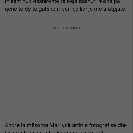
thjesht nuk dëshironte të bëjë dashuri me të pa
qenë të dy të gatshëm për një lidhje më afatgjate.
Andre ia mësonte Marilynit artin e fotografisë dhe
i tregonte se sa e fuqishme mund të jetë