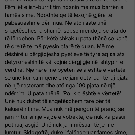
Fëmijët e ish-burrit tim ndanin me mua barrën e
famës sime. Ndodhte që të lexojnë gjëra të
pabesueshme për mua. Në ato raste unë
shqetësohesha shumë, sepse mendoja se ata do
të lëndohen. Për këtë shkak u pata thënë se kanë
të drejtë të më pyesin çfarë të duan. Më me
dëshirë u përgjigjesha pyetjeve të tyre aq sa ata
detyroheshin të kërkojnë përgjigje në ‘shtypin e
verdhë’. Një herë më pyetën se a është e vërtetë
se unë kur kam qenë e re jam detyruar të laj pjata
në një restorant dhe atë nga 100 pjata në një
ndërrim. U pata thënë: ‘Po, kjo është e vërtetë’.
Unë nuk duhet të shqetësohem fare për të
kaluarën time. Mua nuk më pengon të pranoj se
jam rritur si një vajzë e vobektë, që nuk ka pasur
pothuaj asgjë. Unë nuk jam mësuar të jem e
lumtur. Sidoqoftë, duke i falënderuar famës sime,