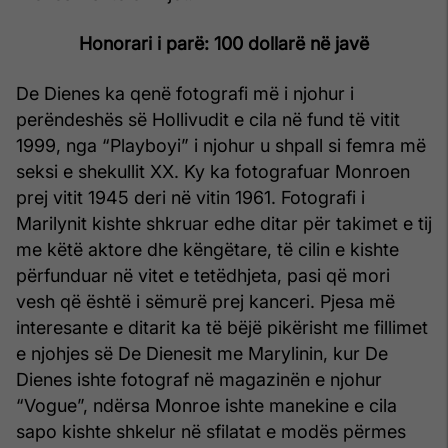
Honorari i parë: 100 dollarë në javë
De Dienes ka qenë fotografi më i njohur i
perëndeshës së Hollivudit e cila në fund të vitit
1999, nga “Playboyi” i njohur u shpall si femra më
seksi e shekullit XX. Ky ka fotografuar Monroen
prej vitit 1945 deri në vitin 1961. Fotografi i
Marilynit kishte shkruar edhe ditar për takimet e tij
me këtë aktore dhe këngëtare, të cilin e kishte
përfunduar në vitet e tetëdhjeta, pasi që mori
vesh që është i sëmurë prej kanceri. Pjesa më
interesante e ditarit ka të bëjë pikërisht me fillimet
e njohjes së De Dienesit me Marylinin, kur De
Dienes ishte fotograf në magazinën e njohur
“Vogue”, ndërsa Monroe ishte manekine e cila
sapo kishte shkelur në sfilatat e modës përmes