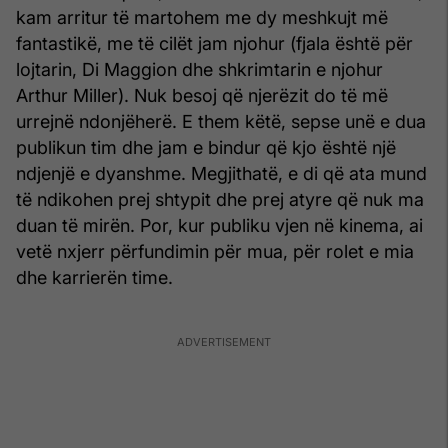
kam arritur të martohem me dy meshkujt më
fantastikë, me të cilët jam njohur (fjala është për
lojtarin, Di Maggion dhe shkrimtarin e njohur
Arthur Miller). Nuk besoj që njerëzit do të më
urrejnë ndonjëherë. E them këtë, sepse unë e dua
publikun tim dhe jam e bindur që kjo është një
ndjenjë e dyanshme. Megjithatë, e di që ata mund
të ndikohen prej shtypit dhe prej atyre që nuk ma
duan të mirën. Por, kur publiku vjen në kinema, ai
vetë nxjerr përfundimin për mua, për rolet e mia
dhe karrierën time.