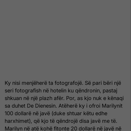
Ky nisi menjëherë ta fotografojë. Së pari bëri një
seri fotografish në hotelin ku qëndronin, pastaj
shkuan në një plazh afër. Por, as kjo nuk e kënaqi
sa duhet De Dienesin. Atëherë ky i ofroi Marilynit
100 dollarë në javë (duke shtuar këtu edhe
harxhimet), që kjo të qëndrojë disa javë me të.
Marilyn në atë kohë fitonte 20 dollarë në javë në