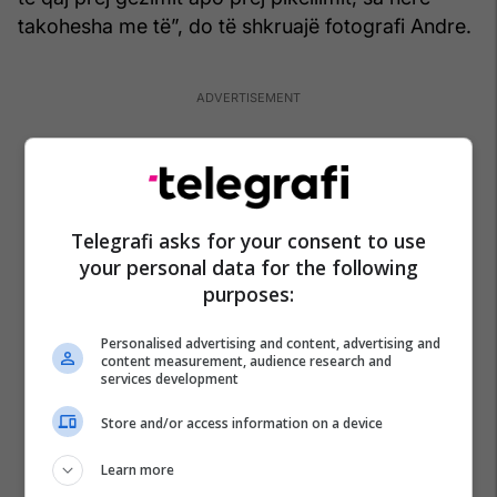
takohesha me të”, do të shkruajë fotografi Andre.
Telegrafi asks for your consent to use
your personal data for the following
purposes:
Personalised advertising and content, advertising and
content measurement, audience research and
services development
Store and/or access information on a device
Rezervimi i varrit pranë Marilynit
Learn more