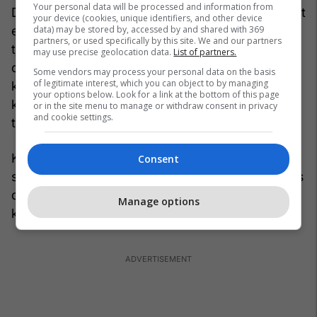
Your personal data will be processed and information from
De Dienes ka qenë gjithmonë xheloz në dashnorët
your device (cookies, unique identifiers, and other device
data) may be stored by, accessed by and shared with 369
e mëvonshëm të Merlyinit, por edhe te fotografët
partners, or used specifically by this site. We and our partners
tjerë të saj. Por, sa herë ajo e telefononte, ai
may use precise geolocation data.
List of partners.
dorëzohej prapë para saj. Zaten, Andre kishte
Some vendors may process your personal data on the basis
of legitimate interest, which you can object to by managing
kuptuar që ndjenjat mund të shteren, që fjalët nuk
your options below. Look for a link at the bottom of this page
kanë rëndësi të madhe dhe që fotografitë mund
or in the site menu to manage or withdraw consent in privacy
and cookie settings.
të sigurojnë përjetësinë.
Kur mori vesh për vdekjen e saj, Andre kishte
Consent
shkruar në ditarin e tij: “Më nuk do të mund të flas
drejtpërdrejt me ty ... Prej tash do të
Manage options
komunikojmë vetëm përmes ëndrrave ...”.