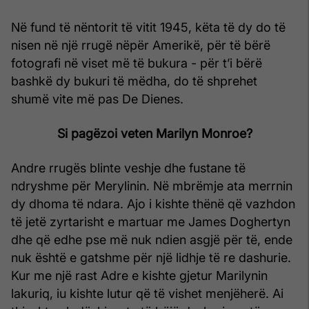
Në fund të nëntorit të vitit 1945, këta të dy do të
nisen në një rrugë nëpër Amerikë, për të bërë
fotografi në viset më të bukura - për t’i bërë
bashkë dy bukuri të mëdha, do të shprehet
shumë vite më pas De Dienes.
Si pagëzoi veten Marilyn Monroe?
Andre rrugës blinte veshje dhe fustane të
ndryshme për Merylinin. Në mbrëmje ata merrnin
dy dhoma të ndara. Ajo i kishte thënë që vazhdon
të jetë zyrtarisht e martuar me James Doghertyn
dhe që edhe pse më nuk ndien asgjë për të, ende
nuk është e gatshme për një lidhje të re dashurie.
Kur me një rast Adre e kishte gjetur Marilynin
lakuriq, iu kishte lutur që të vishet menjëherë. Ai