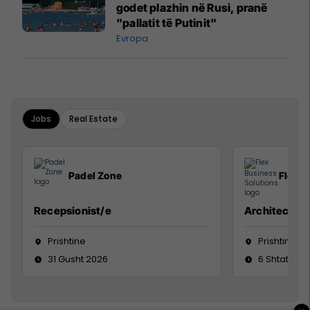
godet plazhin në Rusi, pranë
"pallatit të Putinit"
Evropa
Jobs
Real Estate
Padel Zone
Flex B
Recepsionist/e
Architect
Prishtine
Prishtinë
31 Gusht 2026
6 Shtator 2