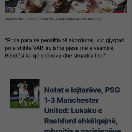
Manchester United. (Photo by Julian Finney/Getty Images)
“Pritja para se penalltia të akordohej, kur gjyqtari
po e shihte VAR-in, ishte pjesa më e vështirë.
Rëndësi ka që shënova dhe skuadra fitoi”.
Notat e lojtarëve, PSG
1-3 Manchester
United: Lukaku e
Rashford shkëlqejnë,
mbrojtja e parisienëve