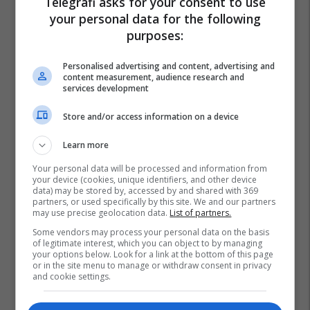
Telegrafi asks for your consent to use
your personal data for the following
purposes:
Personalised advertising and content, advertising and
content measurement, audience research and
services development
Store and/or access information on a device
Learn more
Your personal data will be processed and information from
your device (cookies, unique identifiers, and other device
data) may be stored by, accessed by and shared with 369
partners, or used specifically by this site. We and our partners
may use precise geolocation data.
List of partners.
Some vendors may process your personal data on the basis
of legitimate interest, which you can object to by managing
your options below. Look for a link at the bottom of this page
or in the site menu to manage or withdraw consent in privacy
and cookie settings.