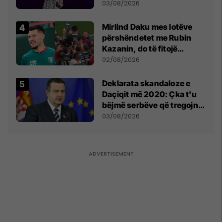
- dhe bota digjitale serbe
03/08/2026
shpall gjendjen e luftës
Mirlind Daku mes lotëve
përshëndetet me Rubin
Kazanin, do të fitojë
miliona te Spartak Moska
02/08/2026
​Deklarata skandaloze e
Daçiqit më 2020: Çka t'u
bëjmë serbëve që tregojnë
ku janë varrosur shqiptarët
03/08/2026
në Serbi