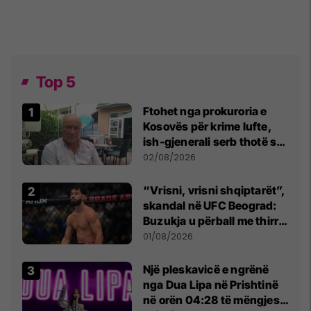
Top 5
Ftohet nga prokuroria e
Kosovës për krime lufte,
ish-gjenerali serb thotë se
dikush e tradhtoi në
02/08/2026
Beograd
“Vrisni, vrisni shqiptarët”,
skandal në UFC Beograd:
Buzukja u përball me thirrje
anti-shqiptare nga
01/08/2026
tribunat
Një pleskavicë e ngrënë
nga Dua Lipa në Prishtinë
në orën 04:28 të mëngjesit