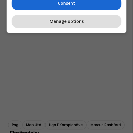
Consent
Manage options
Psg
Man Utd
Liga E Kampionëve
Marcus Rashford