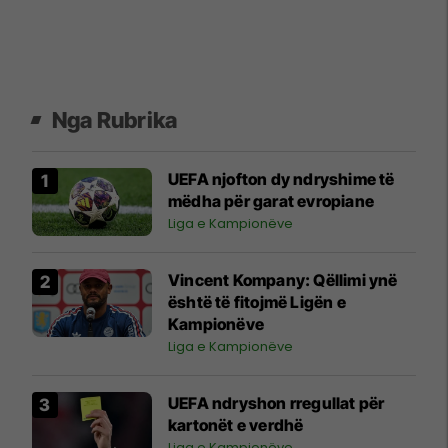
Nga Rubrika
UEFA njofton dy ndryshime të
mëdha për garat evropiane
Liga e Kampionëve
Vincent Kompany: Qëllimi ynë
është të fitojmë Ligën e
Kampionëve
Liga e Kampionëve
UEFA ndryshon rregullat për
kartonët e verdhë
Liga e Kampionëve