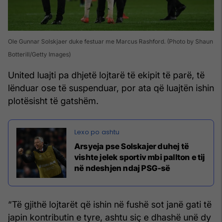
Ole Gunnar Solskjaer duke festuar me Marcus Rashford. (Photo by Shaun
Botterill/Getty Images)
United luajti pa dhjetë lojtarë të ekipit të parë, të
lënduar ose të suspenduar, por ata që luajtën ishin
plotësisht të gatshëm.
Arsyeja pse Solskajer duhej të
vishte jelek sportiv mbi pallton e tij
në ndeshjen ndaj PSG-së
“Të gjithë lojtarët që ishin në fushë sot janë gati të
japin kontributin e tyre, ashtu siç e dhashë unë dy