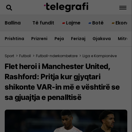
Ballina
Të fundit
Lajme
Botë
Ekono
Prishtina
Prizreni
Peja
Ferizaj
Gjakova
Mitrov
Sport
>
Futboll
>
Futboll-nderkombetare
>
Liga e Kampionëve
Flet heroi i Manchester United,
Rashford: Pritja kur gjyqtari
shikonte VAR-in më e vështirë se
sa gjuajtja e penalltisë