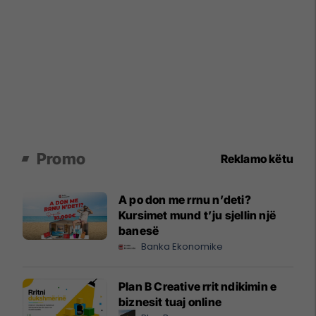
Promo
Reklamo këtu
A po don me rrnu n’deti?
Kursimet mund t’ju sjellin një
banesë
Banka Ekonomike
Plan B Creative rrit ndikimin e
biznesit tuaj online