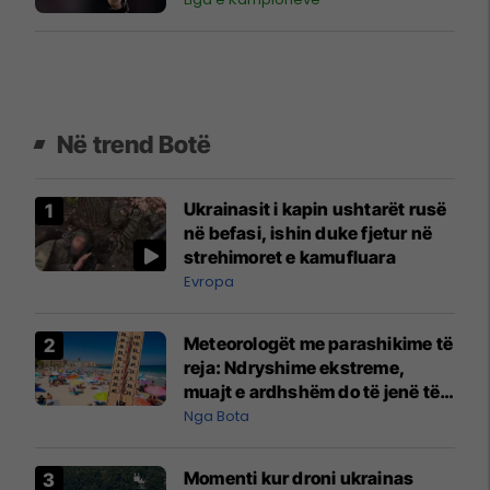
Në trend Botë
Ukrainasit i kapin ushtarët rusë
në befasi, ishin duke fjetur në
strehimoret e kamufluara
Evropa
Meteorologët me parashikime të
reja: Ndryshime ekstreme,
muajt e ardhshëm do të jenë të
pazakontë
Nga Bota
Momenti kur droni ukrainas