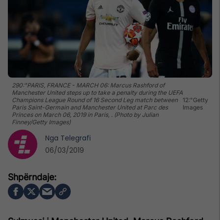
290:"PARIS, FRANCE - MARCH 06: Marcus Rashford of
Manchester United steps up to take a penalty during the UEFA
Champions League Round of 16 Second Leg match between
12:"Getty
Paris Saint-Germain and Manchester United at Parc des
Images
Princes on March 06, 2019 in Paris, . (Photo by Julian
Finney/Getty Images)
Nga
Telegrafi
06/03/2019