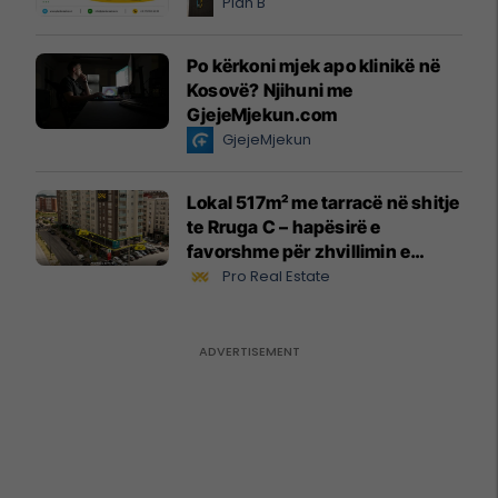
Plan B
Po kërkoni mjek apo klinikë në
Kosovë? Njihuni me
GjejeMjekun.com
GjejeMjekun
Lokal 517m² me tarracë në shitje
te Rruga C – hapësirë e
favorshme për zhvillimin e
biznesit #15796
Pro Real Estate