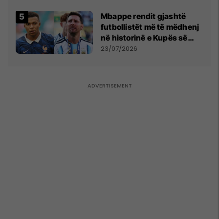
Mbappe rendit gjashtë
futbollistët më të mëdhenj
në historinë e Kupës së
Botës, Messi mbetet i dyti
23/07/2026