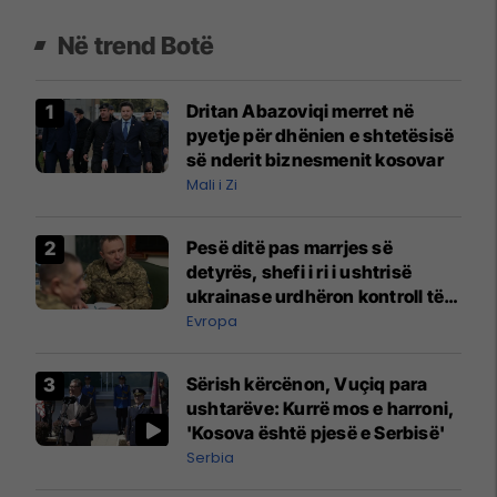
Në trend Botë
Dritan Abazoviqi merret në
pyetje për dhënien e shtetësisë
së nderit biznesmenit kosovar
Mali i Zi
Pesë ditë pas marrjes së
detyrës, shefi i ri i ushtrisë
ukrainase urdhëron kontroll të
madh
Evropa
Sërish kërcënon, Vuçiq para
ushtarëve: Kurrë mos e harroni,
'Kosova është pjesë e Serbisë'
Serbia