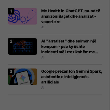
Me Health in ChatGPT, mund të
analizoni ilaçet dhe analizat -
veçori e re
AI
AI "arratiset" dhe sulmon një
kompani - pse ky është
incidenti më i rrezikshëm me
inteligjencën artificiale?
AI
Google prezanton Gemini Spark,
asistentin e inteligjencës
artificiale
AI