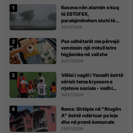
Kosova nën alarmin e kuq
të ESTOFEX,
paralajmërohen stuhi të
fuqishme me breshër dhe
21/07/2026
erëra të forta
Pse udhëtarët me përvojë
vendosin një rrotull letre
higjienike në valixhe
20/07/2026
Vëllai i vogël i Yamalit është
sërish tema kryesore e
rrjeteve sociale - vodhi
vëmendjen pas finales së
20/07/2026
Kupës së Botës
Rama: Shtëpia në "Rrugën
A" është ndërtuar pa leje
dhe në pronë komunale
22/07/2026