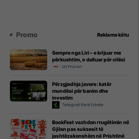
Promo
Reklamo këtu
Sempre nga Liri – e krijuar me
përkushtim, e dalluar për cilësi
Liri Prizren
Përzgjedhja javore: katër
mundësi për banim dhe
investim
Telegrafi Real Estate
BookFest vazhdon rrugëtimin në
Gjilan pas suksesit të
jashtëzakonshëm në Prishtinë