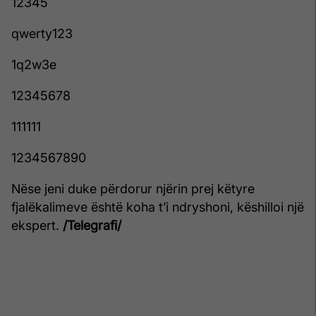
12345
qwerty123
1q2w3e
12345678
111111
1234567890
Nëse jeni duke përdorur njërin prej këtyre
fjalëkalimeve është koha t’i ndryshoni, këshilloi një
ekspert.
/Telegrafi/