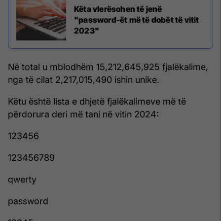
Këta vlerësohen të jenë
"password-ët më të dobët të vitit
2023"
Në total u mblodhëm 15,212,645,925 fjalëkalime,
nga të cilat 2,217,015,490 ishin unike.
Këtu është lista e dhjetë fjalëkalimeve më të
përdorura deri më tani në vitin 2024:
123456
123456789
qwerty
password