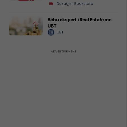
Dukagjini Bookstore
Bëhu ekspert i Real Estate me
UBT
UBT