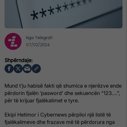
Nga
Telegrafi
07/02/2024
Mund t’ju habisë fakti që shumica e njerëzve ende
përdorin fjalën ‘pasword’ dhe sekuencën “123....”,
për të krijuar fjalëkalimet e tyre.
Ekipi Hetimor i Cybernews përpiloi një listë të
fjalëkalimeve dhe frazave më të përdorura nga