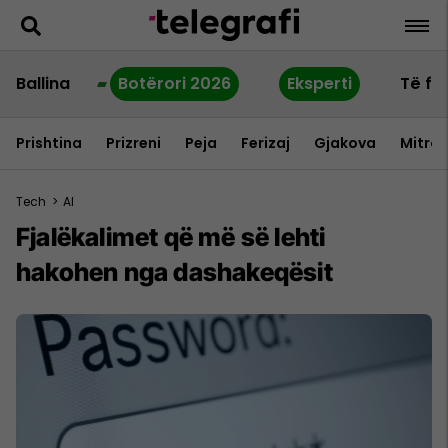
Ballina
Botërori 2026
Eksperti
Të fu
Prishtina
Prizreni
Peja
Ferizaj
Gjakova
Mitrov
Tech
>
AI
Fjalëkalimet që më së lehti
hakohen nga dashakeqësit