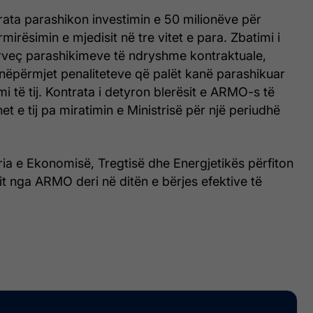
rata parashikon investimin e 50 milionëve për
mirësimin e mjedisit në tre vitet e para. Zbatimi i
ërveç parashikimeve të ndryshme kontraktuale,
nëpërmjet penaliteteve që palët kanë parashikuar
i të tij. Kontrata i detyron blerësit e ARMO-s të
t e tij pa miratimin e Ministrisë për një periudhë
tria e Ekonomisë, Tregtisë dhe Energjetikës përfiton
it nga ARMO deri në ditën e bërjes efektive të