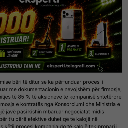
misë bëri të ditur se ka përfunduar procesi i
ruar me dokumentacionin e nevojshëm për firmosje,
hitjes të 85 % të aksioneve të kompanisë shtetërore
rmosja e kontratës nga Konsorciumi dhe Ministria e
ë javë pasi kishin mbaruar negociatat midis
për t’u bërë efektive duhet që të kalojë në
 këtij procesi kompania do të kalojë tek pronari i