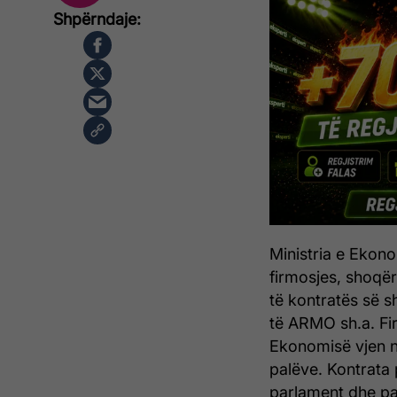
Ministria e Ekono
firmosjes, shoqë
të kontratës së s
të ARMO sh.a. Fi
Ekonomisë vjen nj
palëve. Kontrata 
parlament dhe pas