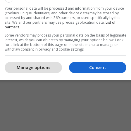
Your personal data will be processed and information from your device
(cookies, unique identifiers, and other device data) may be stored by,
accessed by and shared with 369 partners, or used specifically by this
site. We and our partners may use precise geolocation data.
List of
re të kompanisë së tregtimit dhe përpunimit të
partners.
tur konsorciumit përbërë nga tre shoqëri: Anika
Some vendors may process your personal data on the basis of legitimate
interest, which you can object to by managing your options below. Look
Mercuria Energy Group Limited dhe Refinery
for a link at the bottom of this page or in the site menu to manage or
as, INC. Çmimi i shitjes së 85 % të aksioneve të
withdraw consent in privacy and cookie settings.
 128,750,000 euro.
Manage options
Consent