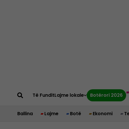
Të Fundit
Lajme lokale
Botërori 2026
Ballina
Lajme
Botë
Ekonomi
T