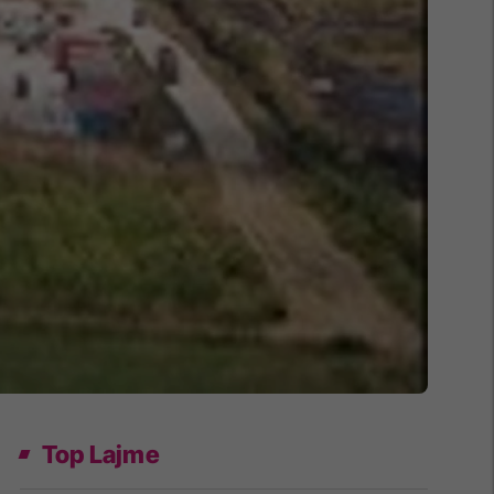
Top Lajme