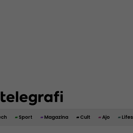
ech
Sport
Magazina
Cult
Ajo
Life