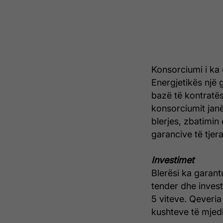
Konsorciumi i ka
Energjetikës një 
bazë të kontratës
konsorciumit jan
blerjes, zbatimin
garancive të tjera
Investimet
Blerësi ka garant
tender dhe invest
5 viteve. Qeveria
kushteve të mjedis