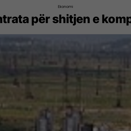
Ekonomi
ntrata për shitjen e ko