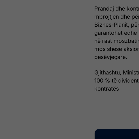
Prandaj dhe kont
mbrojtjen dhe për
Biznes-Planit, p
garantohet edhe 
në rast moszbatim
mos shesë aksione
pesëvjeçare.
Gjithashtu, Minis
100 % të divident
kontratës