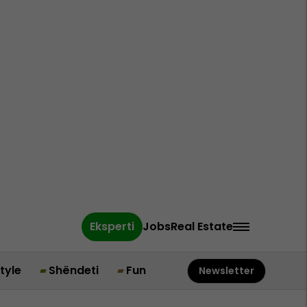
Eksperti
Jobs
Real Estate
style
Shëndeti
Fun
Newsletter