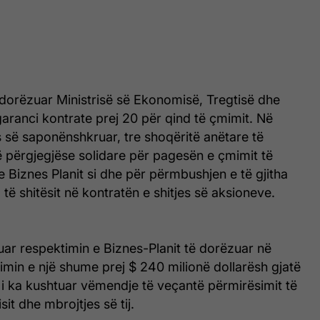
 dorëzuar Ministrisë së Ekonomisë, Tregtisë dhe
garanci kontrate prej 20 për qind të çmimit. Në
 së saponënshkruar, tre shoqëritë anëtare të
ë përgjegjëse solidare për pagesën e çmimit të
 e Biznes Planit si dhe për përmbushjen e të gjitha
 të shitësit në kontratën e shitjes së aksioneve.
uar respektimin e Biznes-Planit të dorëzuar në
imin e një shume prej $ 240 milionë dollarësh gjatë
 i ka kushtuar vëmendje të veçantë përmirësimit të
it dhe mbrojtjes së tij.