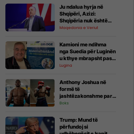
Ju ndalua hyrja në
Shqipëri, Azizi:
Shqipëria nuk është
pronë e askujt
Maqedonia e Veriut
Kamioni me ndihma
nga Suedia për Luginën
u kthye mbrapsht pas
bllokimit rreth 20 ditë
Lugina
nga Serbia
Anthony Joshua në
formë të
jashtëzakonshme para
duelit me Kristian
Boks
Prengën
Trump: Mund të
përfundoj si
udhëheqësit e Iranit,