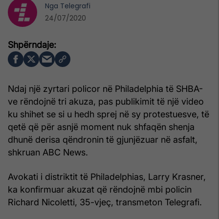
Nga
Telegrafi
24/07/2020
Ndaj një zyrtari policor në Philadelphia të SHBA-
ve rëndojnë tri akuza, pas publikimit të një video
ku shihet se si u hedh sprej në sy protestuesve, të
qetë që për asnjë moment nuk shfaqën shenja
dhunë derisa qëndronin të gjunjëzuar në asfalt,
shkruan ABC News.
Avokati i distriktit të Philadelphias, Larry Krasner,
ka konfirmuar akuzat që rëndojnë mbi policin
Richard Nicoletti, 35-vjeç, transmeton Telegrafi.