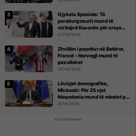
​Gjykata Speciale: Të
paraburgosurit mund të
vizitojnë Kosovën për arsye
humanitare
22/06/2026
Zhvillim i papritur në Botëror,
Francë – Norvegji mund të
pezullohet
25/06/2026
Lëvizjet demografike,
Mickoski: Për 25 vjet
Maqedonia mund të mbetet pa
150 mijë deri në 250 mijë
21/06/2026
banorë