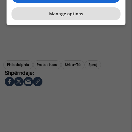
Manage options
Philadelphia
Protestues
Shba-Të
Sprej