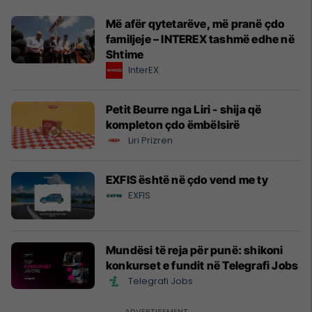
Më afër qytetarëve, më pranë çdo
familjeje – INTEREX tashmë edhe në
Shtime
InterEX
Petit Beurre nga Liri - shija që
kompleton çdo ëmbëlsirë
Liri Prizren
EXFIS është në çdo vend me ty
EXFIS
Mundësi të reja për punë: shikoni
konkurset e fundit në Telegrafi Jobs
Telegrafi Jobs