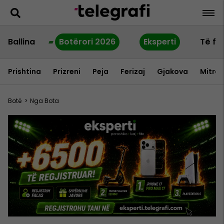
Ballina
Botërori 2026
Eksperti
Të fu
Prishtina
Prizreni
Peja
Ferizaj
Gjakova
Mitrov
Botë
>
Nga Bota