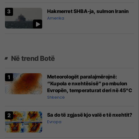
Hakmerret SHBA-ja, sulmon Iranin
Amerika
Në trend Botë
Meteorologët paralajmërojnë:
“Kupola e nxehtësisë” po mbulon
Evropën, temperaturat deri në 45°C
Shkencë
Sa do të zgjasë kjo valë e të nxehtit?
Evropa