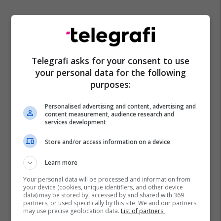
Telegrafi asks for your consent to use
your personal data for the following
purposes:
Personalised advertising and content, advertising and
content measurement, audience research and
Kosova Makers League
Bonevet
services development
Store and/or access information on a device
Learn more
Your personal data will be processed and information from
your device (cookies, unique identifiers, and other device
data) may be stored by, accessed by and shared with 369
partners, or used specifically by this site. We and our partners
may use precise geolocation data.
List of partners.