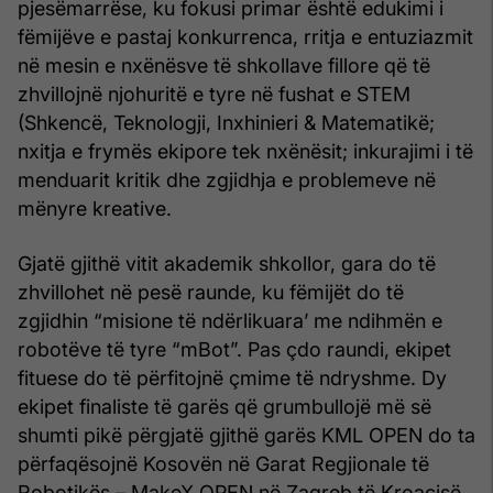
pjesëmarrëse, ku fokusi primar është edukimi i
fëmijëve e pastaj konkurrenca, rritja e entuziazmit
në mesin e nxënësve të shkollave fillore që të
zhvillojnë njohuritë e tyre në fushat e STEM
(Shkencë, Teknologji, Inxhinieri & Matematikë;
nxitja e frymës ekipore tek nxënësit; inkurajimi i të
menduarit kritik dhe zgjidhja e problemeve në
mënyre kreative.
Gjatë gjithë vitit akademik shkollor, gara do të
zhvillohet në pesë raunde, ku fëmijët do të
zgjidhin “misione të ndërlikuara’ me ndihmën e
robotëve të tyre “mBot”. Pas çdo raundi, ekipet
fituese do të përfitojnë çmime të ndryshme. Dy
ekipet finaliste të garës që grumbullojë më së
shumti pikë përgjatë gjithë garës KML OPEN do ta
përfaqësojnë Kosovën në Garat Regjionale të
Robotikës – MakeX OPEN në Zagreb të Kroacisë