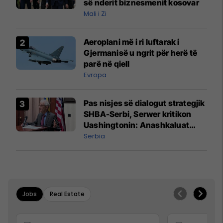
së nderit biznesmenit kosovar
Mali i Zi
Aeroplani më i ri luftarak i
Gjermanisë u ngrit për herë të
parë në qiell
Evropa
Pas nisjes së dialogut strategjik
SHBA-Serbi, Serwer kritikon
Uashingtonin: Anashkaluat
Banjskën, sulmin ndaj KFOR-it
Serbia
dhe rrëmbimin e Policëve të
Kosovës
Jobs
Real Estate