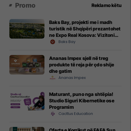
Promo
Reklamo këtu
Baks Bay, projekti me i madh
turistik në Shqipëri prezantohet
ne Expo Real Kosova: Vizitoni
shtandin dhe zbuloni
Baks Bay
mundësitë e investimit
Ananas Impex sjell në treg
produkte të reja për çdo shije
dhe gatim
Ananas Impex
Maturant, puno nga shtëpia!
Studio Siguri Kibernetike ose
Programim
Cacttus Education
Oferta e Korrikut në FAFA Sun