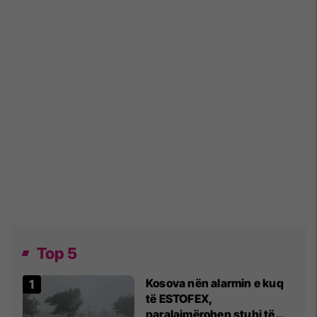
Top 5
Kosova nën alarmin e kuq
të ESTOFEX,
paralajmërohen stuhi të