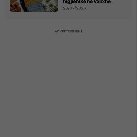
higjienike në valixhe
20/07/2026