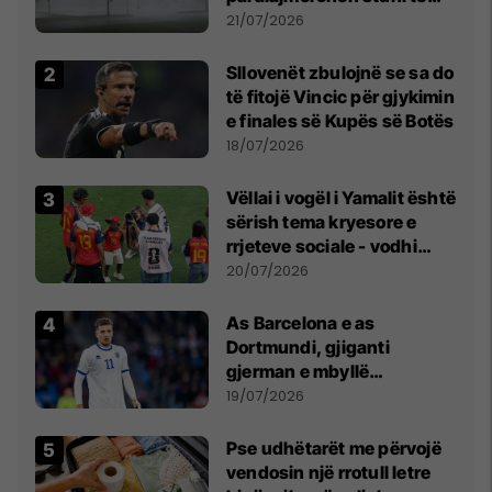
fuqishme me breshër dhe
21/07/2026
erëra të forta
Sllovenët zbulojnë se sa do
të fitojë Vincic për gjykimin
e finales së Kupës së Botës
18/07/2026
Vëllai i vogël i Yamalit është
sërish tema kryesore e
rrjeteve sociale - vodhi
vëmendjen pas finales së
20/07/2026
Kupës së Botës
As Barcelona e as
Dortmundi, gjiganti
gjerman e mbyllë
marrëveshjen për Fisnik
19/07/2026
Asllanin
Pse udhëtarët me përvojë
vendosin një rrotull letre