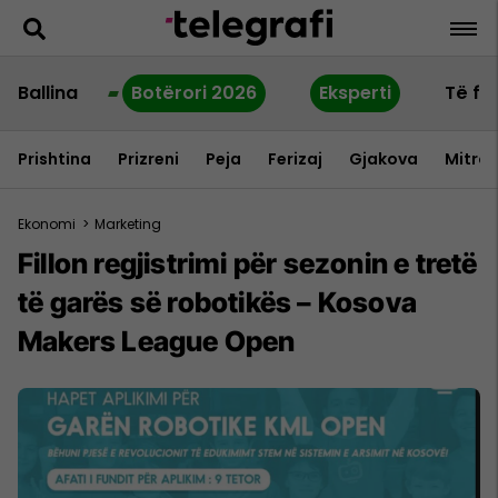
Ballina
Botërori 2026
Eksperti
Të fu
Prishtina
Prizreni
Peja
Ferizaj
Gjakova
Mitrov
Ekonomi
>
Marketing
Fillon regjistrimi për sezonin e tretë
të garës së robotikës – Kosova
Makers League Open