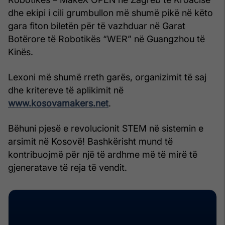
dhe ekipi i cili grumbullon më shumë pikë në këto
gara fiton biletën për të vazhduar në Garat
Botërore të Robotikës “WER” në Guangzhou të
Kinës.
Lexoni më shumë rreth garës, organizimit të saj
dhe kritereve të aplikimit në
www.kosovamakers.net
.
Bëhuni pjesë e revolucionit STEM në sistemin e
arsimit në Kosovë! Bashkërisht mund të
kontribuojmë për një të ardhme më të mirë të
gjeneratave të reja të vendit.