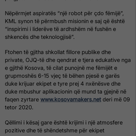
Nëpërmjet aspiratës “një robot për çdo fëmijë”,
KML synon të përmbush misionin e saj që është
“inspirimi i liderëve të ardhshëm në fushën e
shkencës dhe teknologjisë”.
Ftohen të gjitha shkollat fillore publike dhe
private, OJQ-të dhe qendrat e tjera edukative nga
e gjithë Kosova, të cilat punojnë me fëmijët e
grupmoshës 6-15 vjeç të bëhen pjesë e garës
duke krijuar ekipet e tyre prej 4 nxënësve dhe
duke mbushur aplikacionin që mund ta gjejnë në
faqen zyrtare
www.kosovamakers.net
deri më 09
tetor 2020.
Qëllimi i kësaj gare është krijimi i një atmosfere
pozitive dhe të shëndetshme për ekipet