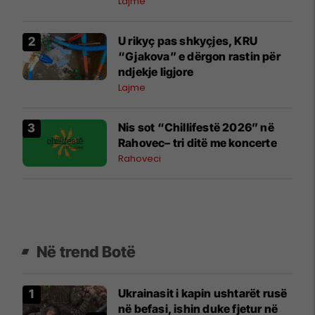
Lajme
U rikyç pas shkyçjes, KRU
“Gjakova” e dërgon rastin për
ndjekje ligjore
Lajme
Nis sot “Chillifestë 2026” në
Rahovec– tri ditë me koncerte
Rahoveci
Në trend Botë
Ukrainasit i kapin ushtarët rusë
në befasi, ishin duke fjetur në