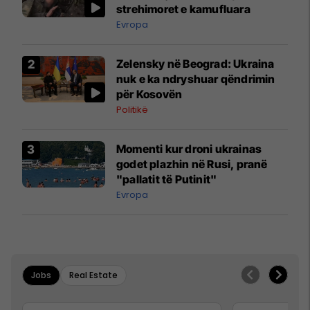
strehimoret e kamufluara
Evropa
Zelensky në Beograd: Ukraina
nuk e ka ndryshuar qëndrimin
për Kosovën
Politikë
Momenti kur droni ukrainas
godet plazhin në Rusi, pranë
"pallatit të Putinit"
Evropa
Jobs
Real Estate