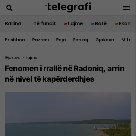
Ballina
Të fundit
Lajme
Botë
Ekono
Prishtina
Prizreni
Peja
Ferizaj
Gjakova
Mitrov
Gjakova
>
Lajme
Fenomen i rrallë në Radoniq, arrin
në nivel të kapërderdhjes