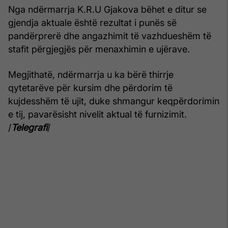
Nga ndërmarrja K.R.U Gjakova bëhet e ditur se
gjendja aktuale është rezultat i punës së
pandërprerë dhe angazhimit të vazhdueshëm të
stafit përgjegjës për menaxhimin e ujërave.
Megjithatë, ndërmarrja u ka bërë thirrje
qytetarëve për kursim dhe përdorim të
kujdesshëm të ujit, duke shmangur keqpërdorimin
e tij, pavarësisht nivelit aktual të furnizimit.
/
Telegrafi
/