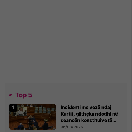
Top 5
Incidenti me vezë ndaj
Kurtit, gjithçka ndodhi në
seancën konstituive të
Kuvendit
06/08/2026