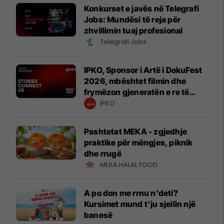
Konkurset e javës në Telegrafi
Jobs: Mundësi të reja për
zhvillimin tuaj profesional
Telegrafi Jobs
IPKO, Sponsor i Artë i DokuFest
2026, mbështet filmin dhe
frymëzon gjeneratën e re të
krijuesve
IPKO
Pashtetat MEKA - zgjedhje
praktike për mëngjes, piknik
dhe rrugë
MEKA HALAL FOOD
A po don me rrnu n’deti?
Kursimet mund t’ju sjellin një
banesë