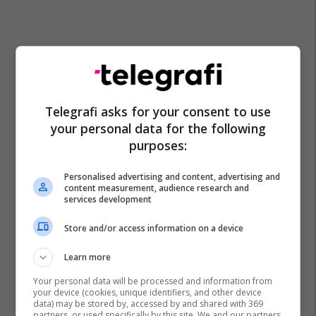
Gjakova Lokale
Liqeni I Radoniqit
Kru Gjakova
Telegrafi asks for your consent to use
your personal data for the following
purposes:
Personalised advertising and content, advertising and
content measurement, audience research and
services development
Store and/or access information on a device
Learn more
Your personal data will be processed and information from
your device (cookies, unique identifiers, and other device
data) may be stored by, accessed by and shared with 369
partners, or used specifically by this site. We and our partners