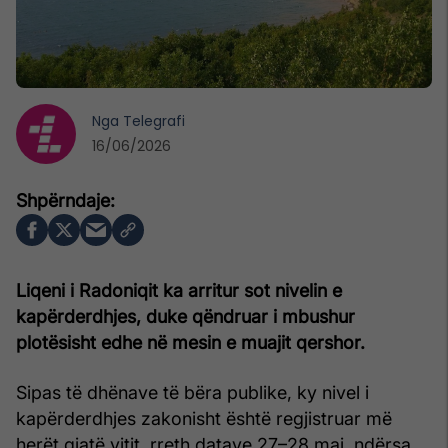
Nga
Telegrafi
16/06/2026
Liqeni i Radoniqit ka arritur sot nivelin e
kapërderdhjes, duke qëndruar i mbushur
plotësisht edhe në mesin e muajit qershor.
Sipas të dhënave të bëra publike, ky nivel i
kapërderdhjes zakonisht është regjistruar më
herët gjatë vitit, rreth datave 27–28 maj, ndërsa