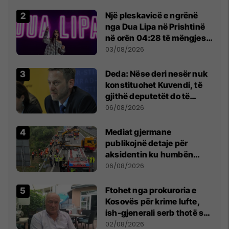
Një pleskavicë e ngrënë
nga Dua Lipa në Prishtinë
në orën 04:28 të mëngjesit
- dhe bota digjitale serbe
03/08/2026
shpall gjendjen e luftës
Deda: Nëse deri nesër nuk
konstituohet Kuvendi, të
gjithë deputetët do të
bëjnë shkelje të rëndë
06/08/2026
kushtetuese
Mediat gjermane
publikojnë detaje për
aksidentin ku humbën
jetën tre mërgimtarë nga
06/08/2026
Komogllava e Ferizajt
Ftohet nga prokuroria e
Kosovës për krime lufte,
ish-gjenerali serb thotë se
dikush e tradhtoi në
02/08/2026