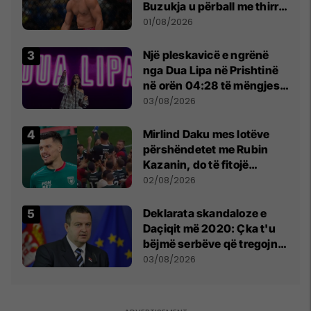
Buzukja u përball me thirrje
anti-shqiptare nga
01/08/2026
tribunat
Një pleskavicë e ngrënë
nga Dua Lipa në Prishtinë
në orën 04:28 të mëngjesit
- dhe bota digjitale serbe
03/08/2026
shpall gjendjen e luftës
Mirlind Daku mes lotëve
përshëndetet me Rubin
Kazanin, do të fitojë
miliona te Spartak Moska
02/08/2026
​Deklarata skandaloze e
Daçiqit më 2020: Çka t'u
bëjmë serbëve që tregojnë
ku janë varrosur shqiptarët
03/08/2026
në Serbi