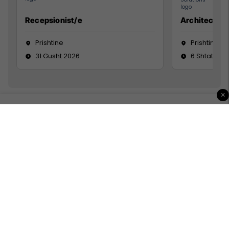
Recepsionist/e
Architect
Prishtine
Prishtinë
31 Gusht 2026
6 Shtator 2
×