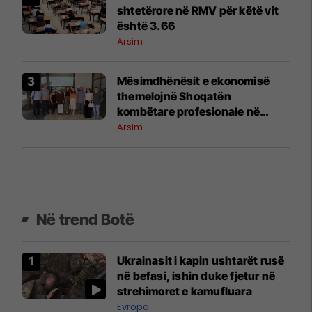
shtetërore në RMV për këtë vit
është 3.66
Arsim
Mësimdhënësit e ekonomisë
themelojnë Shoqatën
kombëtare profesionale në
Maqedoninë e Veriut
Arsim
Në trend Botë
Ukrainasit i kapin ushtarët rusë
në befasi, ishin duke fjetur në
strehimoret e kamufluara
Evropa