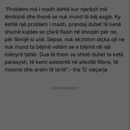
“Problemi më i madh është kur njerëzit më
lëndojnë dhe thonë se nuk mund të bëj asgjë. Ky
është një problem i madh, prandaj duhet të kenë
shumë kujdes se çfarë flasin në shoqëri për ne,
për fëmijë si unë. Sepse, nuk ekziston diçka që ne
nuk mund ta bëjmë vetëm se e bëjmë në një
mënyrë tjetër. Dua të them se shteti duhet ta ketë
parasysh, të kemi asistentë në shkollë fillore, të
mesme dhe arsim të lartë”.- tha 12 vjeçarja