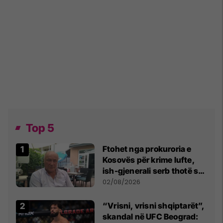
Top 5
Ftohet nga prokuroria e
Kosovës për krime lufte,
ish-gjenerali serb thotë se
dikush e tradhtoi në
02/08/2026
Beograd
“Vrisni, vrisni shqiptarët”,
skandal në UFC Beograd: