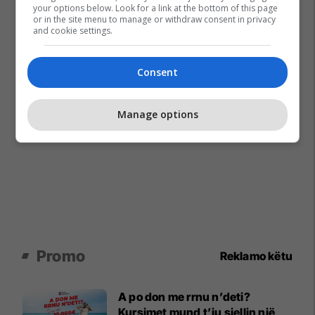
your options below. Look for a link at the bottom of this page
or in the site menu to manage or withdraw consent in privacy
and cookie settings.
Consent
Manage options
Promo
Reklamo këtu
A po don me rrnu n’deti?
Kursimet mund t’ju sjellin një