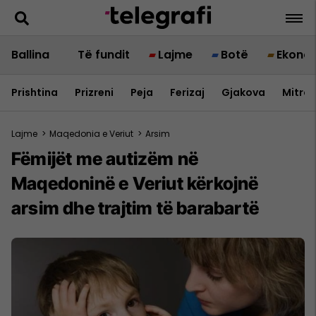
Ballina
Të fundit
Lajme
Botë
Ekono
Prishtina
Prizreni
Peja
Ferizaj
Gjakova
Mitrov
Lajme
>
Maqedonia e Veriut
>
Arsim
Fëmijët me autizëm në
Maqedoninë e Veriut kërkojnë
arsim dhe trajtim të barabartë