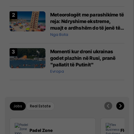
Meteorologët me parashikime të
reja: Ndryshime ekstreme,
muajt e ardhshëm do të jenë të
pazakontë
Nga Bota
Momenti kur droni ukrainas
godet plazhin në Rusi, pranë
"pallatit të Putinit"
Evropa
Jobs
Real Estate
Padel Zone
Flex B