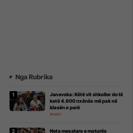
Nga Rubrika
Janevska: Këtë vit shkollor do të
ketë 4.900 nxënës më pak në
klasën e parë
Arsim
Nota mesatare e maturës