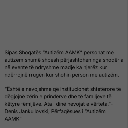
Sipas Shoqatës “Autizëm AAMK” personat me
autizëm shumë shpesh përjashtohen nga shoqëria
në evente të ndryshme madje ka njerëz kur
ndërrojnë rrugën kur shohin person me autizëm.
“Është e nevojshme që institucionet shtetërore të
dëgjojnë zërin e prindërve dhe të familjeve të
këtyre fëmijëve. Ata i dinë nevojat e vërteta.”-
Denis Jankullovski, Përfaqësues i “Autizëm
AAMK”