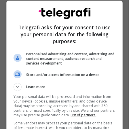
Telegrafi asks for your consent to use
Autizmi Në Maqedoni
Autizmi
your personal data for the following
purposes:
Personalised advertising and content, advertising and
content measurement, audience research and
services development
Store and/or access information on a device
Learn more
Your personal data will be processed and information from
your device (cookies, unique identifiers, and other device
data) may be stored by, accessed by and shared with 369
partners, or used specifically by this site. We and our partners
may use precise geolocation data.
List of partners.
Some vendors may process your personal data on the basis
of legitimate interest, which you can object to by managing