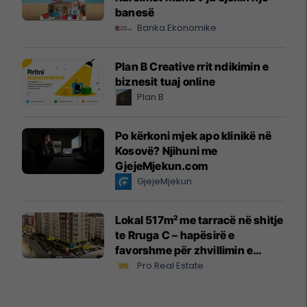
banesë
Banka Ekonomike
Plan B Creative rrit ndikimin e
biznesit tuaj online
Plan B
Po kërkoni mjek apo klinikë në
Kosovë? Njihuni me
GjejeMjekun.com
GjejeMjekun
Lokal 517m² me tarracë në shitje
te Rruga C – hapësirë e
favorshme për zhvillimin e
biznesit #15796
Pro Real Estate