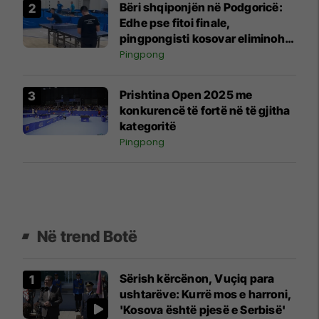
Bëri shqiponjën në Podgoricë:
Edhe pse fitoi finale,
pingpongisti kosovar eliminohet
nga gara
Pingpong
Prishtina Open 2025 me
konkurencë të fortë në të gjitha
kategoritë
Pingpong
Në trend Botë
Sërish kërcënon, Vuçiq para
ushtarëve: Kurrë mos e harroni,
'Kosova është pjesë e Serbisë'