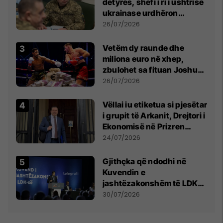
detyrës, shefi i ri i ushtrisë
ukrainase urdhëron
kontroll të madh
26/07/2026
Vetëm dy raunde dhe
miliona euro në xhep,
zbulohet sa fituan Joshua
e Prenga
26/07/2026
Vëllai iu etiketua si pjesëtar
i grupit të Arkanit, Drejtori i
Ekonomisë në Prizren
mohon pretendimet
24/07/2026
Gjithçka që ndodhi në
Kuvendin e
jashtëzakonshëm të LDK-
së
30/07/2026