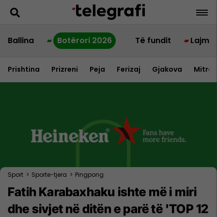
Ballina
Botërori 2026
Të fundit
Lajme
Prishtina
Prizreni
Peja
Ferizaj
Gjakova
Mitrov
Sport
>
Sporte-tjera
>
Pingpong
Fatih Karabaxhaku ishte më i miri
dhe sivjet në ditën e parë të 'TOP 12