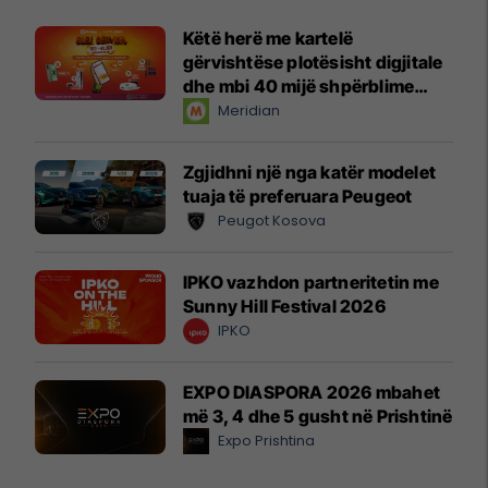
Këtë herë me kartelë
gërvishtëse plotësisht digjitale
dhe mbi 40 mijë shpërblime
instant!
Meridian
Zgjidhni një nga katër modelet
tuaja të preferuara Peugeot
Peugot Kosova
IPKO vazhdon partneritetin me
Sunny Hill Festival 2026
IPKO
EXPO DIASPORA 2026 mbahet
më 3, 4 dhe 5 gusht në Prishtinë
Expo Prishtina