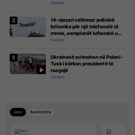
Serbia
14-vjeçari ndihmon policinë
britanike për një telefonatë të
rreme, aeroplanët luftarakë u
ngritën në ajër për të
Evropa
interceptuar fluturaken e Qatar
Airways që po shkonte drejt
Ukrainasit sulmohen në Poloni -
Mançesterit
Tusk i kërkon presidentit të
reagojë
Evropa
Jobs
Real Estate