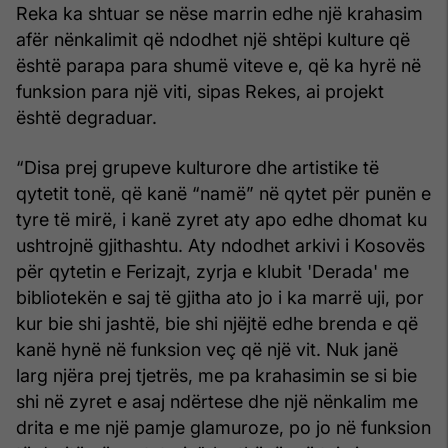
Reka ka shtuar se nëse marrin edhe një krahasim
afër nënkalimit që ndodhet një shtëpi kulture që
është parapa para shumë viteve e, që ka hyrë në
funksion para një viti, sipas Rekes, ai projekt
është degraduar.
“Disa prej grupeve kulturore dhe artistike të
qytetit tonë, që kanë “namë” në qytet për punën e
tyre të mirë, i kanë zyret aty apo edhe dhomat ku
ushtrojnë gjithashtu. Aty ndodhet arkivi i Kosovës
për qytetin e Ferizajt, zyrja e klubit 'Derada' me
bibliotekën e saj të gjitha ato jo i ka marrë uji, por
kur bie shi jashtë, bie shi njëjtë edhe brenda e që
kanë hynë në funksion veç që një vit. Nuk janë
larg njëra prej tjetrës, me pa krahasimin se si bie
shi në zyret e asaj ndërtese dhe një nënkalim me
drita e me një pamje glamuroze, po jo në funksion