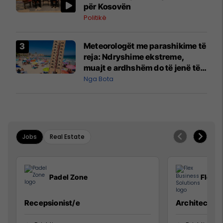
për Kosovën
Politikë
Meteorologët me parashikime të
reja: Ndryshime ekstreme,
muajt e ardhshëm do të jenë të
pazakontë
Nga Bota
Jobs
Real Estate
Padel Zone
Flex B
Recepsionist/e
Architect