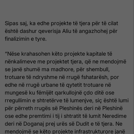
Sipas saj, ka edhe projekte të tjera për të cilat
është dashur qeverisja Aliu të angazhohej për
finalizimin e tyre.
“Nëse krahasohen këto projekte kapitale të
nënkalimeve me projektet tjera, që ne mendojmë
se janë shumë ma madhore, për shembull,
trotuare të ndryshme në rrugë fshatarësh, por
edhe në rrugë urbane të qytetit trotuare në
mungesë ku fëmijët qarkullojnë çdo ditë ose
rregullimin e shtretërve të lumenjve, siç është lumi
për përreth rrugës së Pleshinës deri në Pleshinë
ose edhe premtimi i tij i shtratit të lumit Neredime
deri në Doganaj prej urës së Dudit e të tjera. Ne
mendojmë se këto projekte infrastrukturore janë