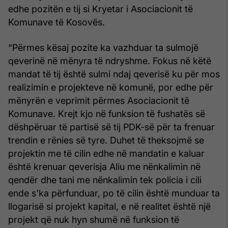
edhe pozitën e tij si Kryetar i Asociacionit të
Komunave të Kosovës.
“Përmes kësaj pozite ka vazhduar ta sulmojë
qeverinë në mënyra të ndryshme. Fokus në këtë
mandat të tij është sulmi ndaj qeverisë ku për mos
realizimin e projekteve në komunë, por edhe për
mënyrën e veprimit përmes Asociacionit të
Komunave. Krejt kjo në funksion të fushatës së
dëshpëruar të partisë së tij PDK-së për ta frenuar
trendin e rënies së tyre. Duhet të theksojmë se
projektin me të cilin edhe në mandatin e kaluar
është krenuar qeverisja Aliu me nënkalimin në
qendër dhe tani me nënkalimin tek policia i cili
ende s'ka përfunduar, po të cilin është munduar ta
llogarisë si projekt kapital, e në realitet është një
projekt që nuk hyn shumë në funksion të