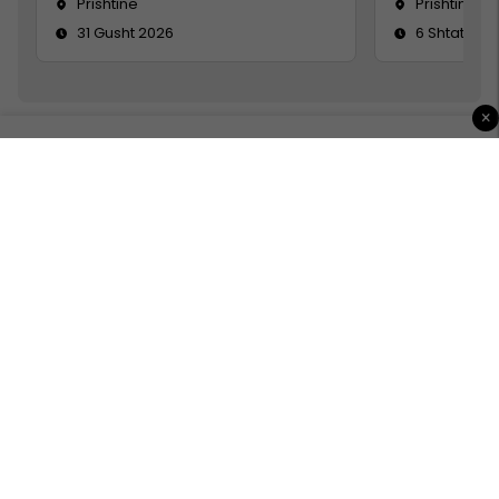
Prishtine
Prishtinë
31 Gusht 2026
6 Shtator 2
×