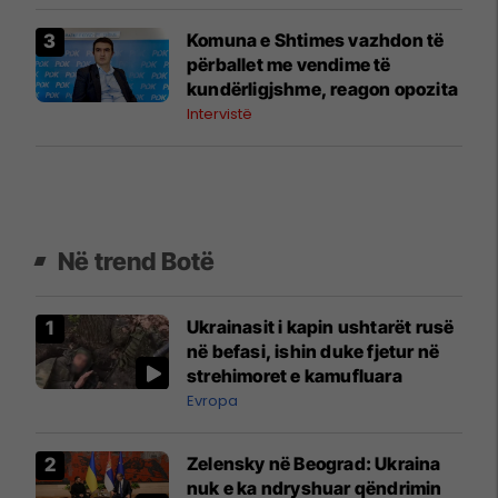
euro për 2025-n
Komuna e Shtimes vazhdon të
përballet me vendime të
kundërligjshme, reagon opozita
Intervistë
Në trend Botë
Ukrainasit i kapin ushtarët rusë
në befasi, ishin duke fjetur në
strehimoret e kamufluara
Evropa
Zelensky në Beograd: Ukraina
nuk e ka ndryshuar qëndrimin