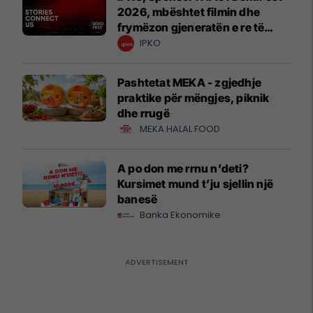
2026, mbështet filmin dhe
frymëzon gjeneratën e re të
krijuesve
IPKO
Pashtetat MEKA - zgjedhje
praktike për mëngjes, piknik
dhe rrugë
MEKA HALAL FOOD
A po don me rrnu n’deti?
Kursimet mund t’ju sjellin një
banesë
Banka Ekonomike