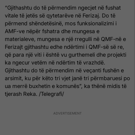
“Gjithashtu do të përmendim ngecjet në fushat
vitale të jetës së qytetarëve në Ferizaj. Do të
përmend shëndetësinë, mos funksionalizimi i
AMF-ve nëpër fshatra dhe mungesa e
materialeve, mungesa e një rregulli në QMF-në e
Ferizajt gjithashtu edhe ndërtimi i QMF-së së re,
që para një viti i është vu gurthemeli dhe projekti
ka ngecur vetëm në ndërtim të vrazhdë.
Gjithashtu do të përmendim në veçanti fushën e
arsimit, ku për këto tri vjet janë tri përmbaruesi po
ua merrë buxhetin e komunës”, ka thënë midis të
tjerash Reka. /Telegrafi/