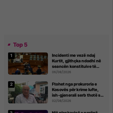
Top 5
Incidenti me vezë ndaj
Kurtit, gjithçka ndodhi në
seancën konstituive të
Kuvendit
06/08/2026
Ftohet nga prokuroria e
Kosovës për krime lufte,
ish-gjenerali serb thotë se
dikush e tradhtoi në
02/08/2026
Beograd
Një pleskavicë e ngrënë