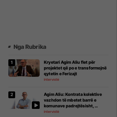
Nga Rubrika
Kryetari Agim Aliu flet për
projektet që po e transformojnë
qytetin e Ferizajt
Intervistë
Agim Aliu: Kontrata kolektive
vazhdon të mbetet barrë e
komunave padrejtësisht,
Ferizajt i faturohen 12.7 milionë
Intervistë