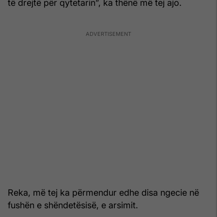
të drejtë për qytetarin”, ka thënë më tej ajo.
Reka, më tej ka përmendur edhe disa ngecie në
fushën e shëndetësisë, e arsimit.