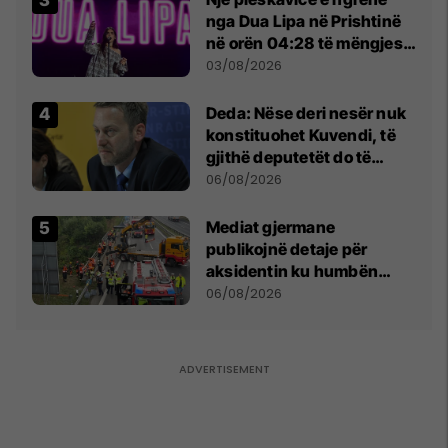
nga Dua Lipa në Prishtinë
në orën 04:28 të mëngjesit
- dhe bota digjitale serbe
03/08/2026
shpall gjendjen e luftës
Deda: Nëse deri nesër nuk
konstituohet Kuvendi, të
gjithë deputetët do të
bëjnë shkelje të rëndë
06/08/2026
kushtetuese
Mediat gjermane
publikojnë detaje për
aksidentin ku humbën
jetën tre mërgimtarë nga
06/08/2026
Komogllava e Ferizajt