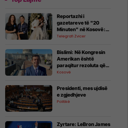
Reportazhi i
gazetareve të "20
Minuten" në Kosovë:
Nga mikpritja dhe jeta e
Telegrafi Zvicer
diasporës te mega-
dasma me mbi 400 të
Bislimi: Në Kongresin
ftuar
Amerikan është
paraqitur rezoluta që
kundërshton mbajtjen
Kosovë
e Asamblesë
Parlamentare të
Presidenti, mes ujdisë
OSBE-së në Beograd
e zgjedhjeve
Politikë
Zyrtare: LeBron James