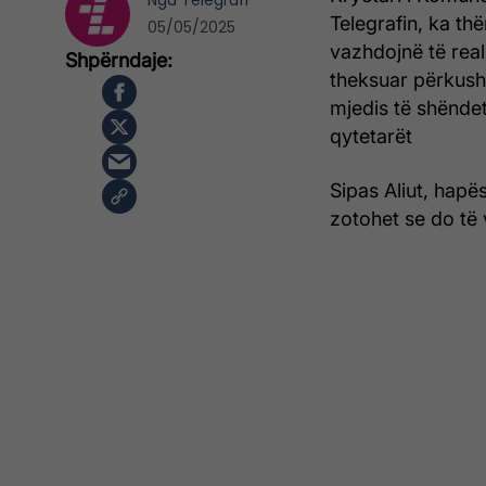
Nga
Telegrafi
Telegrafin, ka th
05/05/2025
vazhdojnë të real
theksuar përkusht
mjedis të shënde
qytetarët
Sipas Aliut, hapë
zotohet se do të 