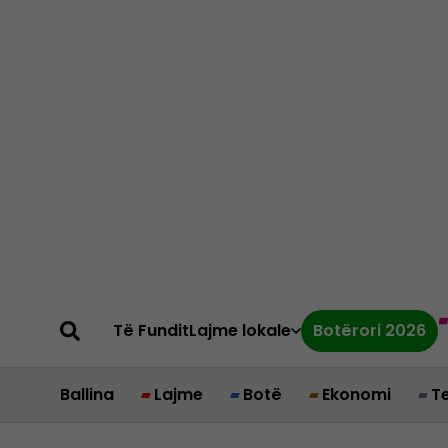
Të Fundit
Lajme lokale
Botërori 2026
Ballina
Lajme
Botë
Ekonomi
T