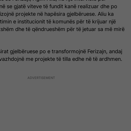
ënë se gjatë viteve të fundit kanë realizuar dhe po
izojnë projekte në hapësira gjelbëruese. Aliu ka
imin e institucionit të komunës për të krijuar një
tshëm dhe të qëndrueshëm për të jetuar sa më mirë
sirat gjelbëruese po e transformojnë Ferizajn, andaj
vazhdojnë me projekte të tilla edhe në të ardhmen.