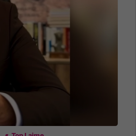
Top Lajme