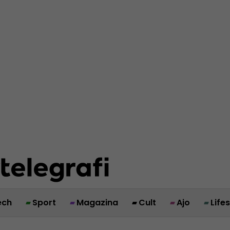
ech
Sport
Magazina
Cult
Ajo
Life