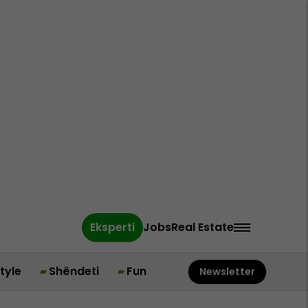
Eksperti
Jobs
Real Estate
style
Shëndeti
Fun
Newsletter