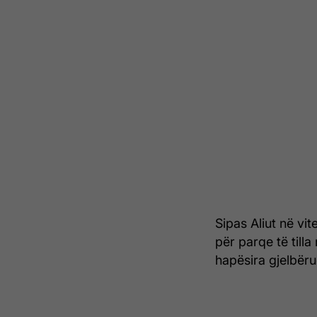
Sipas Aliut në vi
për parqe të til
hapësira gjelbëru