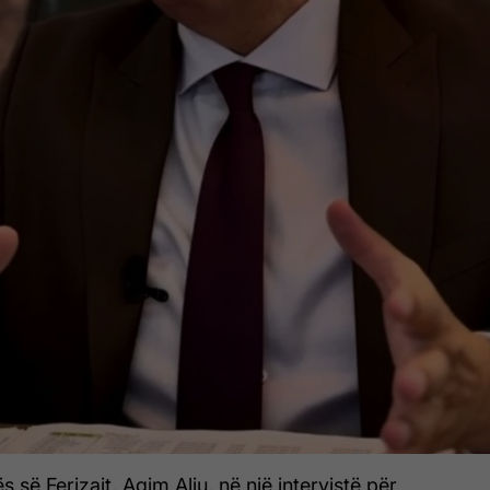
 së Ferizajt, Agim Aliu, në një intervistë për