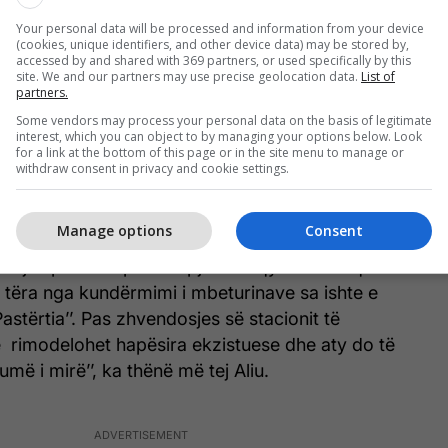
fundit.
Your personal data will be processed and information from your device
(cookies, unique identifiers, and other device data) may be stored by,
e sipër në parkun Liria, ku janë shtuar dhjetëra
accessed by and shared with 369 partners, or used specifically by this
site. We and our partners may use precise geolocation data.
List of
e të këndeve për lojëra, gjimnastikë e të tjera. Po
partners.
parkut të Sherretëve i cili është ndër parqet më
Some vendors may process your personal data on the basis of legitimate
ën e Kosovës dhe gjithçka ka marrë pamjen e tillë
interest, which you can object to by managing your options below. Look
for a link at the bottom of this page or in the site menu to manage or
 kah pjesa e shtatorit do të përfundon. Pastaj
withdraw consent in privacy and cookie settings.
ëndësishëm është edhe hapësira në ish pronën e
i cili është rreth 200 metra nga qendra e qytetit,
Manage options
Consent
 do të jetë edhe një Qendër e Mjekësisë Familjare e
lloj shpërblimi për atë pjesë të qytetarëve që kanë
ë tëra nga kundërmimi i mbeturinave sa ishte e
stërtia’’. Pas zhvendosjes së stacionit të
 rimodelohet hapësira ekzistuese dhe aty do të
më i mirë’’, ka thënë më tej Aliu.