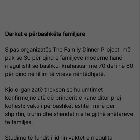
Darkat e përbashkëta familjare
Sipas organizatës The Family Dinner Project, më
pak se 30 për qind e familjeve moderne hanë
rregullisht së bashku, krahasuar me 70 deri në 80
për qind në fillim të viteve nëntëdhjetë.
Kjo organizatë thekson se hulumtimet
konfirmojnë atë që prindërit e kanë ditur prej
kohësh: vakti i përbashkët është i mirë për
shpirtin, trurin dhe shëndetin e të gjithë anëtarëve
të familjes.
Studime të fundit i lidhin vaktet e rregullta