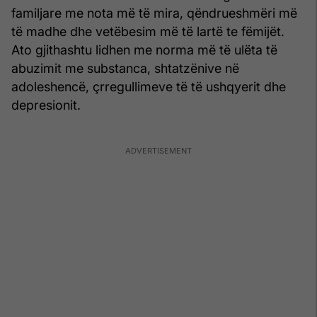
familjare me nota më të mira, qëndrueshmëri më
të madhe dhe vetëbesim më të lartë te fëmijët.
Ato gjithashtu lidhen me norma më të ulëta të
abuzimit me substanca, shtatzënive në
adoleshencë, çrregullimeve të të ushqyerit dhe
depresionit.