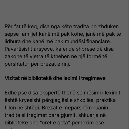
Për fat të keq, disa nga këto tradita po zhduken
sepse familjet kanë më pak kohë, janë më pak të
lidhura dhe kanë më pak mundësi financiare.
Pavarësisht arsyeve, ka ende shpresë që disa
zakone të vjetra të kthehen në një formë të
përshtatur për brezat e rinj.
Vizitat në bibliotekë dhe leximi i tregimeve
Edhe pse disa ekspertë thonë se mësimi i leximit
është kryesisht përgjegjësi e shkollës, praktika
fillon në shtëpi. Brezat e mëparshëm ruanin
tradita si tregimet para gjumit, shkuarja në
bibliotekë dhe “orët e qeta” për lexim ose