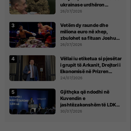
ukrainase urdhëron
kontroll të madh
26/07/2026
Vetëm dy raunde dhe
miliona euro në xhep,
zbulohet sa fituan Joshua
e Prenga
26/07/2026
Vëllai iu etiketua si pjesëtar
i grupit të Arkanit, Drejtori i
Ekonomisë në Prizren
mohon pretendimet
24/07/2026
Gjithçka që ndodhi në
Kuvendin e
jashtëzakonshëm të LDK-
së
30/07/2026