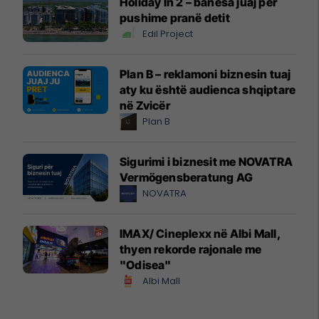
Holiday In 2 – banesa juaj për
pushime pranë detit
Edil Project
Plan B – reklamoni biznesin tuaj
aty ku është audienca shqiptare
në Zvicër
Plan B
Sigurimi i biznesit me NOVATRA
Vermögensberatung AG
NOVATRA
IMAX/ Cineplexx në Albi Mall,
thyen rekorde rajonale me
"Odisea"
Albi Mall