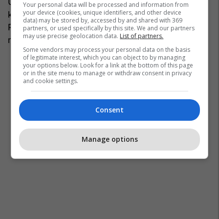
Ushqimet që gjyshet përgatisnin dikur nuk
Your personal data will be processed and information from
your device (cookies, unique identifiers, and other device
konsiderohen më gjithmonë të shëndetshme.
data) may be stored by, accessed by and shared with 369
Prindërit e sotëm shpesh shmangin yndyrat e
partners, or used specifically by this site. We and our partners
may use precise geolocation data.
List of partners.
ngopura dhe ngjyruesit artificialë.
Some vendors may process your personal data on the basis
of legitimate interest, which you can object to by managing
your options below. Look for a link at the bottom of this page
or in the site menu to manage or withdraw consent in privacy
and cookie settings.
Consent
Manage options