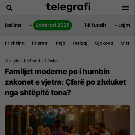
Ballina
Botërori 2026
Të fundit
Lajme
Prishtina
Prizreni
Peja
Ferizaj
Gjakova
Mitrov
Lifestyle
>
Në Trend
>
Lifestyle
Familjet moderne po i humbin
zakonet e vjetra: Çfarë po zhduket
nga shtëpitë tona?