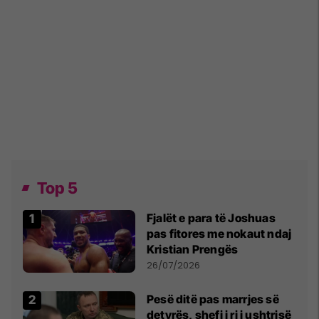
Top 5
Fjalët e para të Joshuas
pas fitores me nokaut ndaj
Kristian Prengës
26/07/2026
Pesë ditë pas marrjes së
detyrës, shefi i ri i ushtrisë