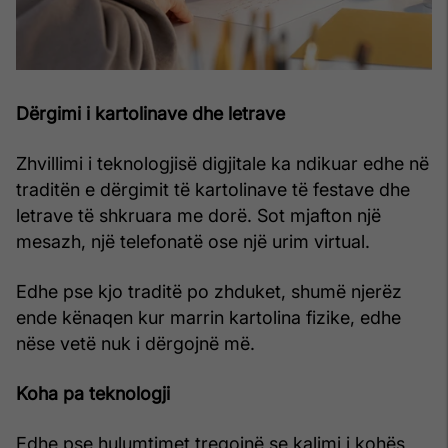
Dërgimi i kartolinave dhe letrave
Zhvillimi i teknologjisë digjitale ka ndikuar edhe në
traditën e dërgimit të kartolinave të festave dhe
letrave të shkruara me dorë. Sot mjafton një
mesazh, një telefonatë ose një urim virtual.
Edhe pse kjo traditë po zhduket, shumë njerëz
ende kënaqen kur marrin kartolina fizike, edhe
nëse vetë nuk i dërgojnë më.
Koha pa teknologji
Edhe pse hulumtimet tregojnë se kalimi i kohës