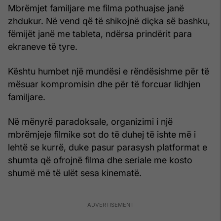
Mbrëmjet familjare me filma pothuajse janë
zhdukur. Në vend që të shikojnë diçka së bashku,
fëmijët janë me tableta, ndërsa prindërit para
ekraneve të tyre.
Kështu humbet një mundësi e rëndësishme për të
mësuar kompromisin dhe për të forcuar lidhjen
familjare.
Në mënyrë paradoksale, organizimi i një
mbrëmjeje filmike sot do të duhej të ishte më i
lehtë se kurrë, duke pasur parasysh platformat e
shumta që ofrojnë filma dhe seriale me kosto
shumë më të ulët sesa kinematë.