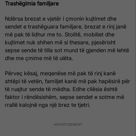
Trashëgimia familjare
Ndërsa brezat e vjetër i çmonin kujtimet dhe
sendet e trashëguara familjare, brezat e rinj janë
më pak të lidhur me to. Stolitë, mobiliet dhe
kujtimet nuk shihen më si thesare, pjesërisht
sepse sende të tilla sot mund të gjenden më lehtë
dhe me çmime më të ulëta.
Përveç kësaj, meqenëse më pak të rinj kanë
shtëpi të vetën, familjet kanë më pak hapësirë për
të ruajtur sende të mëdha. Edhe cilësia është
faktor i rëndësishëm, sepse sendet e sotme më
rrallë kalojnë nga një brez te tjetri.