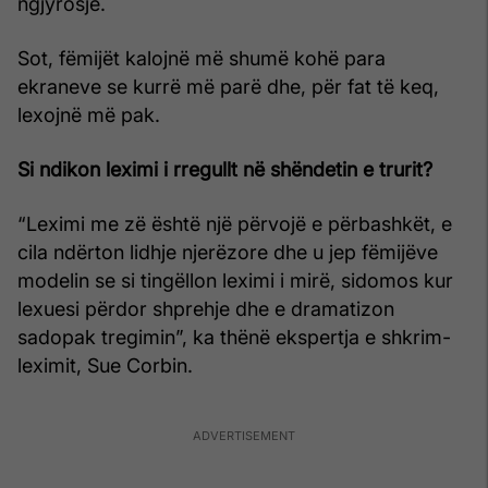
ngjyrosje.
Sot, fëmijët kalojnë më shumë kohë para
ekraneve se kurrë më parë dhe, për fat të keq,
lexojnë më pak.
Si ndikon leximi i rregullt në shëndetin e trurit?
“Leximi me zë është një përvojë e përbashkët, e
cila ndërton lidhje njerëzore dhe u jep fëmijëve
modelin se si tingëllon leximi i mirë, sidomos kur
lexuesi përdor shprehje dhe e dramatizon
sadopak tregimin”, ka thënë ekspertja e shkrim-
leximit, Sue Corbin.