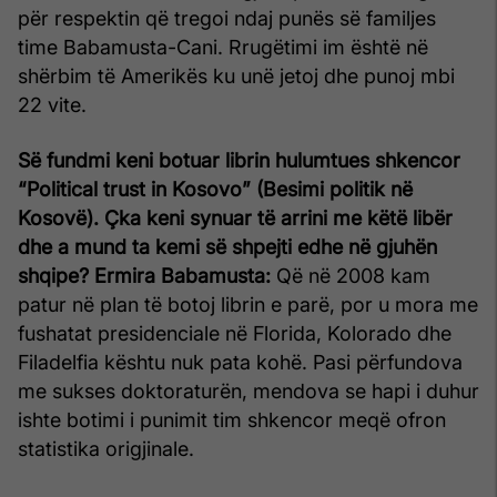
për respektin që tregoi ndaj punës së familjes
time Babamusta-Cani. Rrugëtimi im është në
shërbim të Amerikës ku unë jetoj dhe punoj mbi
22 vite.
Së fundmi keni botuar librin hulumtues shkencor
“Political trust in Kosovo” (Besimi politik në
Kosovë). Çka keni synuar të arrini me këtë libër
dhe a mund ta kemi së shpejti edhe në gjuhën
shqipe?
Ermira Babamusta:
Që në 2008 kam
patur në plan të botoj librin e parë, por u mora me
fushatat presidenciale në Florida, Kolorado dhe
Filadelfia kështu nuk pata kohë. Pasi përfundova
me sukses doktoraturën, mendova se hapi i duhur
ishte botimi i punimit tim shkencor meqë ofron
statistika origjinale.