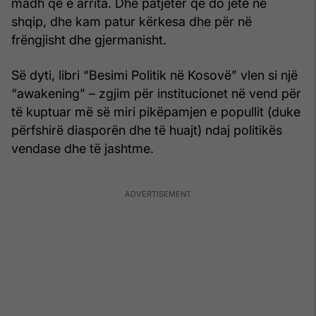
madh që e arrita. Dhe patjetër që do jetë në
shqip, dhe kam patur kërkesa dhe për në
frëngjisht dhe gjermanisht.
Së dyti, libri “Besimi Politik në Kosovë” vlen si një
“awakening” – zgjim për institucionet në vend për
të kuptuar më së miri pikëpamjen e popullit (duke
përfshirë diasporën dhe të huajt) ndaj politikës
vendase dhe të jashtme.