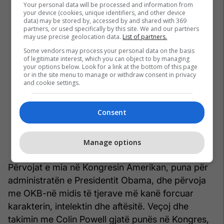
Your personal data will be processed and information from
your device (cookies, unique identifiers, and other device
data) may be stored by, accessed by and shared with 369
partners, or used specifically by this site. We and our partners
may use precise geolocation data.
List of partners.
Some vendors may process your personal data on the basis
of legitimate interest, which you can object to by managing
your options below. Look for a link at the bottom of this page
or in the site menu to manage or withdraw consent in privacy
and cookie settings.
Consent
Manage options
Përvojat e mia në Kongresin Amerikan, puna për
administratën e Presidentit Obama, dhe përvoja
me OKB-në midis të tjerave më kanë forcuar
karakterin, intelektin dhe aftësitë. Veçoj dhe
takimin me Colin Powell gjatë punës në Kongres,