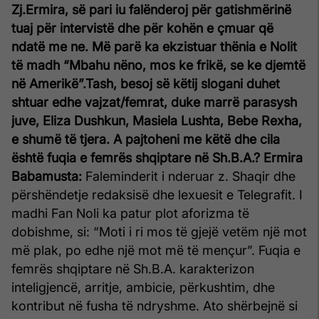
Zj.Ermira, së pari iu falënderoj për gatishmërinë
tuaj për intervistë dhe për kohën e çmuar që
ndatë me ne. Më parë ka ekzistuar thënia e Nolit
të madh “Mbahu nëno, mos ke frikë, se ke djemtë
në Amerikë”.Tash, besoj së këtij slogani duhet
shtuar edhe vajzat/femrat, duke marrë parasysh
juve, Eliza Dushkun, Masiela Lushta, Bebe Rexha,
e shumë të tjera. A pajtoheni me këtë dhe cila
është fuqia e femrës shqiptare në Sh.B.A.?
Ermira
Babamusta:
Faleminderit i nderuar z. Shaqir dhe
përshëndetje redaksisë dhe lexuesit e Telegrafit. I
madhi Fan Noli ka patur plot aforizma të
dobishme, si: “Moti i ri mos të gjejë vetëm një mot
më plak, po edhe një mot më të mençur”. Fuqia e
femrës shqiptare në Sh.B.A. karakterizon
inteligjencë, arritje, ambicie, përkushtim, dhe
kontribut në fusha të ndryshme. Ato shërbejnë si