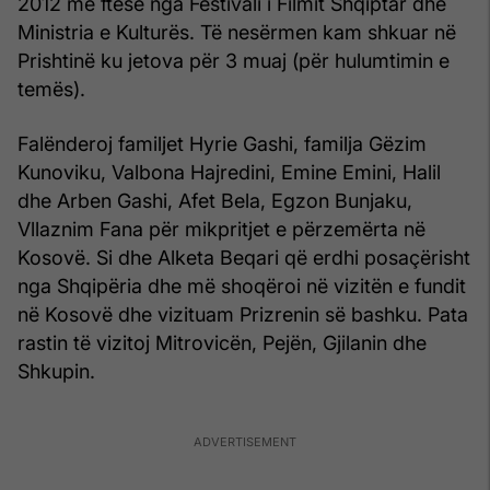
2012 me ftesë nga Festivali i Filmit Shqiptar dhe
Ministria e Kulturës. Të nesërmen kam shkuar në
Prishtinë ku jetova për 3 muaj (për hulumtimin e
temës).
Falënderoj familjet Hyrie Gashi, familja Gëzim
Kunoviku, Valbona Hajredini, Emine Emini, Halil
dhe Arben Gashi, Afet Bela, Egzon Bunjaku,
Vllaznim Fana për mikpritjet e përzemërta në
Kosovë. Si dhe Alketa Beqari që erdhi posaçërisht
nga Shqipëria dhe më shoqëroi në vizitën e fundit
në Kosovë dhe vizituam Prizrenin së bashku. Pata
rastin të vizitoj Mitrovicën, Pejën, Gjilanin dhe
Shkupin.