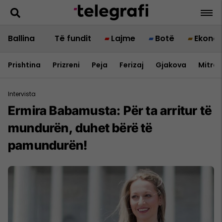
Ballina
Të fundit
Lajme
Botë
Ekono
Prishtina
Prizreni
Peja
Ferizaj
Gjakova
Mitrov
Intervista
Ermira Babamusta: Për ta arritur të
mundurën, duhet bërë të
pamundurën!