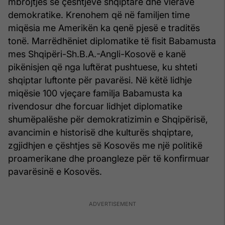
mbrojtjes së çështjeve shqiptare dhe vlerave
demokratike. Krenohem që në familjen time
miqësia me Amerikën ka qenë pjesë e traditës
tonë. Marrëdhëniet diplomatike të fisit Babamusta
mes Shqipëri-Sh.B.A.-Angli-Kosovë e kanë
pikënisjen që nga luftërat pushtuese, ku shteti
shqiptar luftonte për pavarësi. Në këtë lidhje
miqësie 100 vjeçare familja Babamusta ka
rivendosur dhe forcuar lidhjet diplomatike
shumëpalëshe për demokratizimin e Shqipërisë,
avancimin e historisë dhe kulturës shqiptare,
zgjidhjen e çështjes së Kosovës me një politikë
proamerikane dhe proangleze për të konfirmuar
pavarësinë e Kosovës.