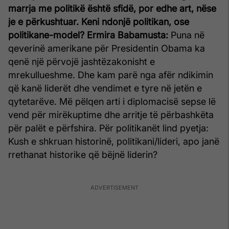
marrja me politikë është sfidë, por edhe art, nëse
je e përkushtuar. Keni ndonjë politikan, ose
politikane-model?
Ermira Babamusta:
Puna në
qeverinë amerikane për Presidentin Obama ka
qenë një përvojë jashtëzakonisht e
mrekullueshme. Dhe kam parë nga afër ndikimin
që kanë liderët dhe vendimet e tyre në jetën e
qytetarëve. Më pëlqen arti i diplomacisë sepse lë
vend për mirëkuptime dhe arritje të përbashkëta
për palët e përfshira. Për politikanët lind pyetja:
Kush e shkruan historinë, politikani/lideri, apo janë
rrethanat historike që bëjnë liderin?