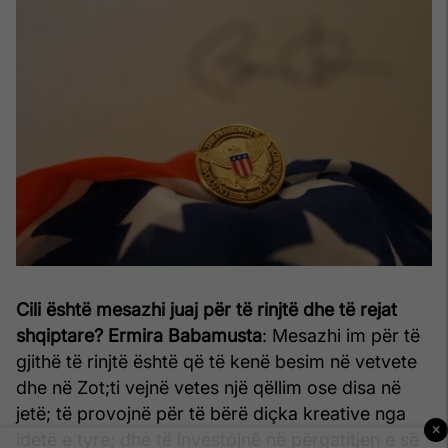
Cili është mesazhi juaj për të rinjtë dhe të rejat
shqiptare?
Ermira Babamusta
: Mesazhi im për të
gjithë të rinjtë është që të kenë besim në vetvete
dhe në Zot;ti vejnë vetes një qëllim ose disa në
jetë; të provojnë për të bërë diçka kreative nga
×
idetë e tyre; dhe të investojnë në përgatitjen e së