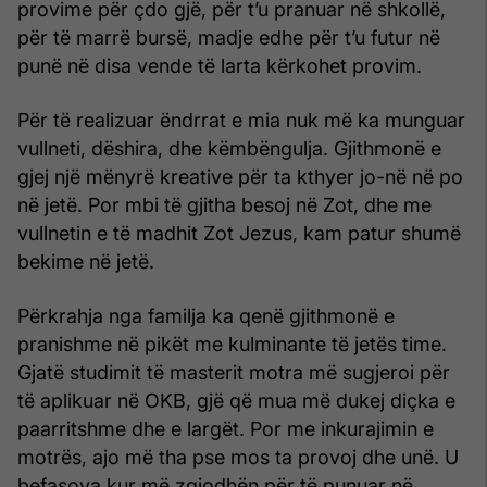
provime për çdo gjë, për t’u pranuar në shkollë,
për të marrë bursë, madje edhe për t’u futur në
punë në disa vende të larta kërkohet provim.
Për të realizuar ëndrrat e mia nuk më ka munguar
vullneti, dëshira, dhe këmbëngulja. Gjithmonë e
gjej një mënyrë kreative për ta kthyer jo-në në po
në jetë. Por mbi të gjitha besoj në Zot, dhe me
vullnetin e të madhit Zot Jezus, kam patur shumë
bekime në jetë.
Përkrahja nga familja ka qenë gjithmonë e
pranishme në pikët me kulminante të jetës time.
Gjatë studimit të masterit motra më sugjeroi për
të aplikuar në OKB, gjë që mua më dukej diçka e
paarritshme dhe e largët. Por me inkurajimin e
motrës, ajo më tha pse mos ta provoj dhe unë. U
befasova kur më zgjodhën për të punuar në