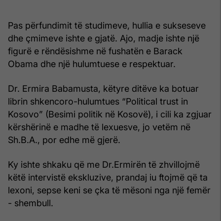
Pas përfundimit të studimeve, hullia e sukseseve
dhe çmimeve ishte e gjatë. Ajo, madje ishte një
figurë e rëndësishme në fushatën e Barack
Obama dhe një hulumtuese e respektuar.
Dr. Ermira Babamusta, këtyre ditëve ka botuar
librin shkencoro-hulumtues “Political trust in
Kosovo” (Besimi politik në Kosovë), i cili ka zgjuar
kërshërinë e madhe të lexuesve, jo vetëm në
Sh.B.A., por edhe më gjerë.
Ky ishte shkaku që me Dr.Ermirën të zhvillojmë
këtë intervistë ekskluzive, prandaj iu ftojmë që ta
lexoni, sepse keni se çka të mësoni nga një femër
- shembull.