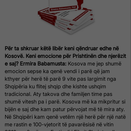
Për ta shkruar këtë libër keni qëndruar edhe në
Kosovë. Keni emocione për Prishtinën dhe njerëzit
e saj?
Ermira Babamusta:
Kosova me jep shumë
emocion sepse ka qenë vendi i parë që jam
kthyer për herë të parë 9 vite pas largimit nga
Shqipëria ku flitej shqip dhe kishte ushqim
tradicional. Aty takova dhe familjen time pas
shumë vitesh pa i parë. Kosova më ka mikpritur si
bijën e saj dhe kam patur përvojat më të mira aty.
Në Shqipëri kam qenë vetëm një herë për një natë
me rastin e 100-vjetorit të pavarësisë në vitin