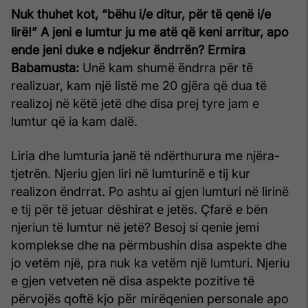
Nuk thuhet kot, “bëhu i/e ditur, për të qenë i/e
lirë!” A jeni e lumtur ju me atë që keni arritur, apo
ende jeni duke e ndjekur ëndrrën?
Ermira
Babamusta:
Unë kam shumë ëndrra për të
realizuar, kam një listë me 20 gjëra që dua të
realizoj në këtë jetë dhe disa prej tyre jam e
lumtur që ia kam dalë.
Liria dhe lumturia janë të ndërthurura me njëra-
tjetrën. Njeriu gjen liri në lumturinë e tij kur
realizon ëndrrat. Po ashtu ai gjen lumturi në lirinë
e tij për të jetuar dëshirat e jetës. Çfarë e bën
njeriun të lumtur në jetë? Besoj si qenie jemi
komplekse dhe na përmbushin disa aspekte dhe
jo vetëm një, pra nuk ka vetëm një lumturi. Njeriu
e gjen vetveten në disa aspekte pozitive të
përvojës qoftë kjo për mirëqenien personale apo