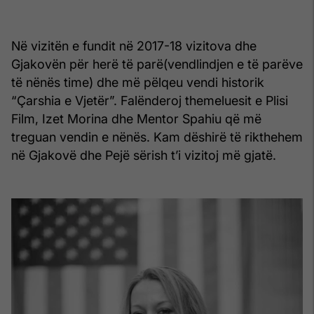
Në vizitën e fundit në 2017-18 vizitova dhe
Gjakovën për herë të parë(vendlindjen e të parëve
të nënës time) dhe më pëlqeu vendi historik
“Çarshia e Vjetër”. Falënderoj themeluesit e Plisi
Film, Izet Morina dhe Mentor Spahiu që më
treguan vendin e nënës. Kam dëshirë të rikthehem
në Gjakovë dhe Pejë sërish t’i vizitoj më gjatë.