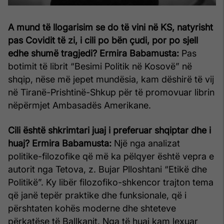
A mund të llogarisim se do të vini në KS, natyrisht
pas Covidit të zi, i cili po bën çudi, por po sjell
edhe shumë tragjedi?
Ermira Babamusta:
Pas
botimit të librit “Besimi Politik në Kosovë” në
shqip, nëse më jepet mundësia, kam dëshirë të vij
në Tiranë-Prishtinë-Shkup për të promovuar librin
nëpërmjet Ambasadës Amerikane.
Cili është shkrimtari juaj i preferuar shqiptar dhe i
huaj?
Ermira Babamusta:
Një nga analizat
politike-filozofike që më ka pëlqyer është vepra e
autorit nga Tetova, z. Bujar Plloshtani “Etikë dhe
Politikë”. Ky libër filozofiko-shkencor trajton tema
që janë tepër praktike dhe funksionale, që i
përshtaten kohës moderne dhe shteteve
përkatëse të Ballkanit. Nga të huaj kam lexuar