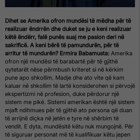
Dihet se Amerika ofron mundësi të mëdha për të
realizuar ëndrrën dhe duket se ju e keni realizuar
këtë ëndërr, falë punës suaj me pasion deri në
sakrificë. A keni bërë të pamundurën, për të
arritur të mundurën?
Ermira Babamusta:
Amerika
ofron një mundësi të barabartë për të gjithë
qytetarët nëse përmbush kriteret si në kërkim
pune apo shkollim. Madje dhe ato vite që kam
kaluar në shkollim të lartë konsiderohen si përvojë
ekspertizmi në profesion, duke përdorur një
sistem me pikë. Sistemi amerikan është një sistem
mjaft ndihmues për të gjithë ato persona që duan
të arrijnë diçka në jetën e tyre në shërbim të
vendit. E dyta, mundësitë këtu nuk mungojnë. Për
të siguruar personat më të kualifikuar këtu jepen