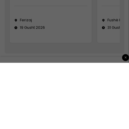
Ferizaj
Fushë Koso
19 Gusht 2026
31 Gusht 20
×