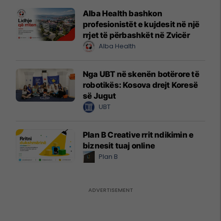
Alba Health bashkon
profesionistët e kujdesit në një
rrjet të përbashkët në Zvicër
Alba Health
Nga UBT në skenën botërore të
robotikës: Kosova drejt Koresë
së Jugut
UBT
Plan B Creative rrit ndikimin e
biznesit tuaj online
Plan B