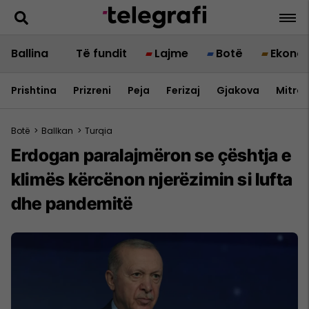
Ballina
Të fundit
Lajme
Botë
Ekono
Prishtina
Prizreni
Peja
Ferizaj
Gjakova
Mitrov
Botë
>
Ballkan
>
Turqia
Erdogan paralajmëron se çështja e
klimës kërcënon njerëzimin si lufta
dhe pandemitë