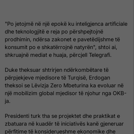
"Po jetojmë në një epokë ku inteligjenca artificiale
dhe teknologjitë e reja po përshpejtojnë
prodhimin, ndërsa zakonet e pavetëdijshme të
konsumit po e shkatërrojnë natyrën", shtoi ai,
shkruajnë mediat e huaja, përcjell Telegrafi.
Duke theksuar shtrirjen ndërkombëtare të
përpjekjeve mjedisore të Turqisë, Erdogan
theksoi se Lëvizja Zero Mbeturina ka evoluar në
një mobilizim global mjedisor të njohur nga OKB-
ja.
Presidenti turk tha se projektet dhe praktikat e
zbatuara në kuadër të iniciativës kanë gjeneruar
përfitime të konsiderueshme ekonomike dhe