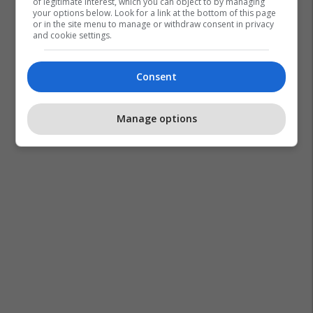
of legitimate interest, which you can object to by managing
your options below. Look for a link at the bottom of this page
or in the site menu to manage or withdraw consent in privacy
Ndryshimet Klimatike
Turqia
Recep Tayyip Erdogan
and cookie settings.
Consent
Manage options