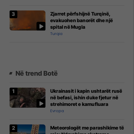
Zjarret përfshijnë Turqinë,
evakuohen banorët dhe një
spital në Mugla
Turqia
Në trend Botë
Ukrainasit i kapin ushtarët rusë
në befasi, ishin duke fjetur në
strehimoret e kamufluara
Evropa
Meteorologët me parashikime të