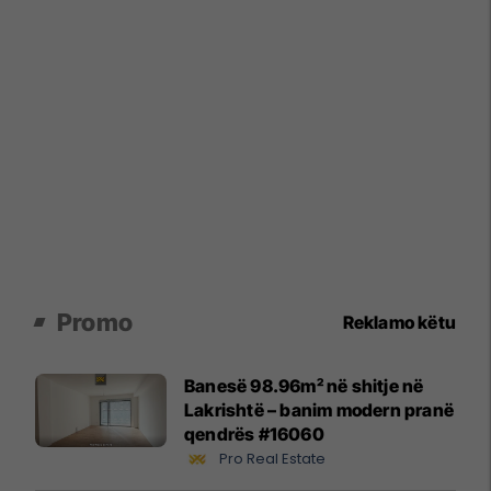
Promo
Reklamo këtu
Banesë 98.96m² në shitje në
Lakrishtë – banim modern pranë
qendrës #16060
Pro Real Estate