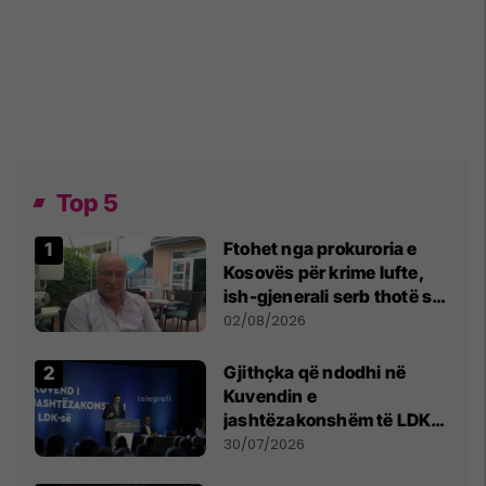
Top 5
Ftohet nga prokuroria e
Kosovës për krime lufte,
ish-gjenerali serb thotë se
dikush e tradhtoi në
02/08/2026
Beograd
Gjithçka që ndodhi në
Kuvendin e
jashtëzakonshëm të LDK-
së
30/07/2026