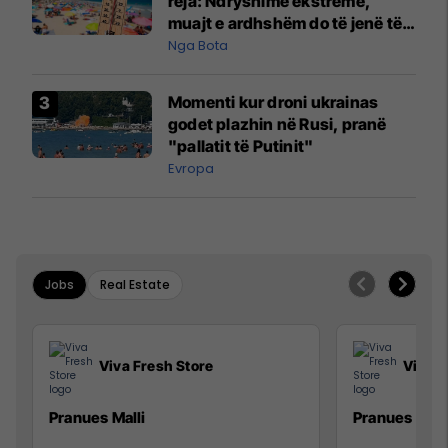
reja: Ndryshime ekstreme,
muajt e ardhshëm do të jenë të
pazakontë
Nga Bota
Momenti kur droni ukrainas
godet plazhin në Rusi, pranë
"pallatit të Putinit"
Evropa
Jobs
Real Estate
Viva Fresh Store
Viva F
Pranues Malli
Pranues mall