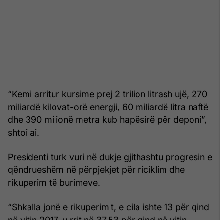
“Kemi arritur kursime prej 2 trilion litrash ujë, 270
miliardë kilovat-orë energji, 60 miliardë litra naftë
dhe 390 milionë metra kub hapësirë për deponi”,
shtoi ai.
Presidenti turk vuri në dukje gjithashtu progresin e
qëndrueshëm në përpjekjet për riciklim dhe
rikuperim të burimeve.
“Shkalla jonë e rikuperimit, e cila ishte 13 për qind
në vitin 2017, u rrit në 37.53 për qind në vitin