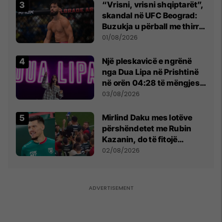
“Vrisni, vrisni shqiptarët”,
skandal në UFC Beograd:
Buzukja u përball me thirrje
anti-shqiptare nga
01/08/2026
tribunat
Një pleskavicë e ngrënë
nga Dua Lipa në Prishtinë
në orën 04:28 të mëngjesit
- dhe bota digjitale serbe
03/08/2026
shpall gjendjen e luftës
Mirlind Daku mes lotëve
përshëndetet me Rubin
Kazanin, do të fitojë
miliona te Spartak Moska
02/08/2026