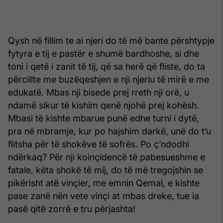
Qysh në fillim te ai njeri do të më bante përshtypje
fytyra e tij e pastër e shumë bardhoshe, si dhe
toni i qetë i zanit të tij, që sa herë që fliste, do ta
përcillte me buzëqeshjen e nji njeriu të mirë e me
edukatë. Mbas nji bisede prej rreth nji orë, u
ndamë sikur të kishim qenë njohë prej kohësh.
Mbasi të kishte mbarue punë edhe turni i dytë,
pra në mbramje, kur po hajshim darkë, unë do t’u
flitsha për të shokëve të sofrës. Po ç’ndodhi
ndërkaq? Për nji koinçidencë të pabesueshme e
fatale, këta shokë të mij, do të më tregojshin se
pikërisht atë vinçier, me emnin Qemal, e kishte
pase zanë nën vete vinçi at mbas dreke, tue ia
pasë qitë zorrë e tru përjashta!