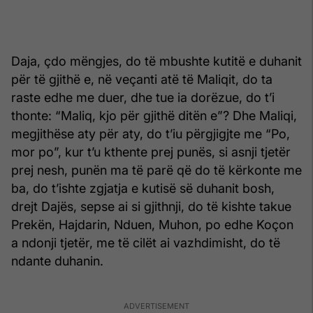
Daja, çdo mëngjes, do të mbushte kutitë e duhanit
për të gjithë e, në veçanti atë të Maliqit, do ta
raste edhe me duer, dhe tue ia dorëzue, do t’i
thonte: “Maliq, kjo për gjithë ditën e”? Dhe Maliqi,
megjithëse aty për aty, do t’iu përgjigjte me “Po,
mor po”, kur t’u kthente prej punës, si asnji tjetër
prej nesh, punën ma të parë që do të kërkonte me
ba, do t’ishte zgjatja e kutisë së duhanit bosh,
drejt Dajës, sepse ai si gjithnji, do të kishte takue
Prekën, Hajdarin, Nduen, Muhon, po edhe Koçon
a ndonji tjetër, me të cilët ai vazhdimisht, do të
ndante duhanin.