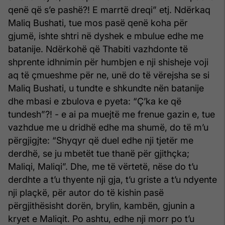
qenë që s’e pashë?! E marrtë dreqi” etj. Ndërkaq
Maliq Bushati, tue mos pasë qenë koha për
gjumë, ishte shtri në dyshek e mbulue edhe me
batanije. Ndërkohë që Thabiti vazhdonte të
shprente idhnimin për humbjen e nji shisheje voji
aq të çmueshme për ne, unë do të vërejsha se si
Maliq Bushati, u tundte e shkundte nën batanije
dhe mbasi e zbulova e pyeta: “Ç’ka ke që
tundesh”?! - e ai pa muejtë me frenue gazin e, tue
vazhdue me u dridhë edhe ma shumë, do të m’u
përgjigjte: “Shyqyr që duel edhe nji tjetër me
derdhë, se ju mbetët tue thanë për gjithçka;
Maliqi, Maliqi”. Dhe, me të vërtetë, nëse do t’u
derdhte a t’u thyente nji gja, t’u griste a t’u ndyente
nji plaçkë, për autor do të kishin pasë
përgjithësisht dorën, brylin, kambën, gjunin a
kryet e Maliqit. Po ashtu, edhe nji morr po t’u