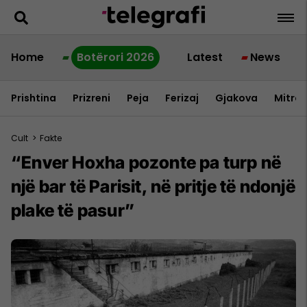
Home
Botërori 2026
Latest
News
Prishtina
Prizreni
Peja
Ferizaj
Gjakova
Mitrov
Cult
>
Fakte
“Enver Hoxha pozonte pa turp në
një bar të Parisit, në pritje të ndonjë
plake të pasur”