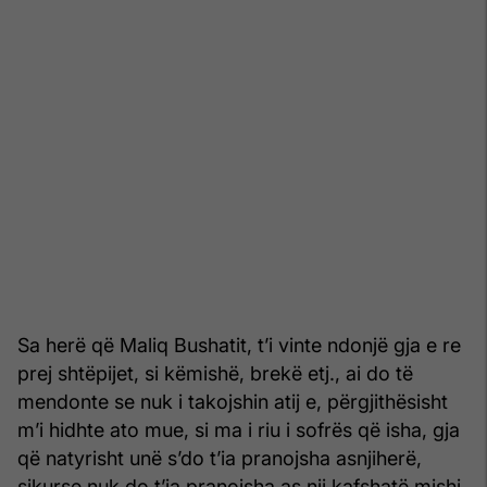
Sa herë që Maliq Bushatit, t’i vinte ndonjë gja e re
prej shtëpijet, si këmishë, brekë etj., ai do të
mendonte se nuk i takojshin atij e, përgjithësisht
m’i hidhte ato mue, si ma i riu i sofrës që isha, gja
që natyrisht unë s’do t’ia pranojsha asnjiherë,
sikurse nuk do t’ia pranojsha as nji kafshatë mishi,