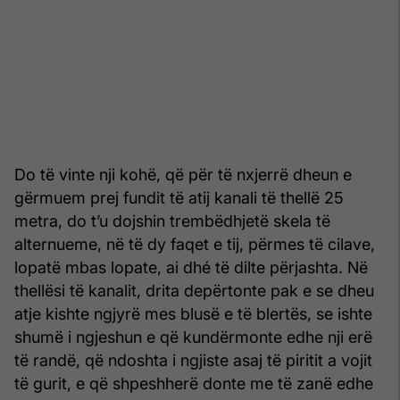
Do të vinte nji kohë, që për të nxjerrë dheun e
gërmuem prej fundit të atij kanali të thellë 25
metra, do t’u dojshin trembëdhjetë skela të
alternueme, në të dy faqet e tij, përmes të cilave,
lopatë mbas lopate, ai dhé të dilte përjashta. Në
thellësi të kanalit, drita depërtonte pak e se dheu
atje kishte ngjyrë mes blusë e të blertës, se ishte
shumë i ngjeshun e që kundërmonte edhe nji erë
të randë, që ndoshta i ngjiste asaj të piritit a vojit
të gurit, e që shpeshherë donte me të zanë edhe