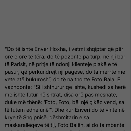
“Do të ishte Enver Hoxha, i vetmi shqiptar që për
orë e orë të tëra, do të pozonte pa turp, në nji bar
të Parisit, në pritje të ndonji klienteje plakë e të
pasur, që përkundrejt nji pagese, do ta merrte me
vete atë bukurosh”, do të na thonte Foto Bala. E
vazhdonte: “Si i shthurur që ishte, kushedi sa herë
me ishte futur në shtrat, disa orë pas mesnate,
duke më thënë: ‘Foto, Foto, bëj një çikëz vend, sa
të futem edhe unë’”. Dhe kur Enveri do të vinte në
krye të Shqipnisë, dëshmitarin e sa
maskarallëqeve të tij, Foto Balën, ai do ta mbante