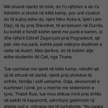
Më shumë njerëz të mirë, do t’u njifshim e do t’u
lidhshim si shokë në këtë kamp, por unë s’pakut
do të kujtoj edhe dy, njeni Niko Koka e, tjetri Lem
Daçi, të dy prej Shkodret, të arrestuem në Durrës,
ku kohët e fundit kishin qenë me punë e banim, si
dhe njifarë Eshref Zagorçani prej Pogradecit, që
pak vite ma parë, kishte pasë ndërpre studimet e
nalta në Austri. Mes tjerëve, do të kishim atje
edhe studentin Ali Cali, nga Tirana.
Tue vazhdue me qenë në këte kamp, ndodhi që
nji të shtunë në darkë, njenit prej shokëve të
sofrës, familja i solli ushqime. Daja, ekonomati e
kuzhinieri i jonë, po u merrte me sistemimin e
tyne. Thabit Rusi, tue mos shikue mirë prej dritës
së pakët të kapanonit, përmbysi gabimisht nji
shishe voji e, mbrapa nisi të turfullonte: “Ku paska