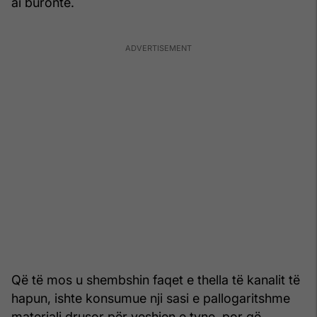
ai buronte.
Që të mos u shembshin faqet e thella të kanalit të
hapun, ishte konsumue nji sasi e pallogaritshme
materiali drusor për veshjen e tyne, por që