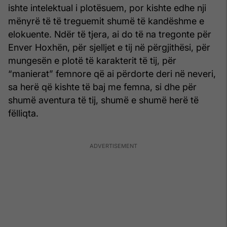
ishte intelektual i plotësuem, por kishte edhe nji
mënyrë të të treguemit shumë të kandëshme e
elokuente. Ndër të tjera, ai do të na tregonte për
Enver Hoxhën, për sjelljet e tij në përgjithësi, për
mungesën e plotë të karakterit të tij, për
“manierat” femnore që ai përdorte deri në neveri,
sa herë që kishte të baj me femna, si dhe për
shumë aventura të tij, shumë e shumë herë të
fëlliqta.