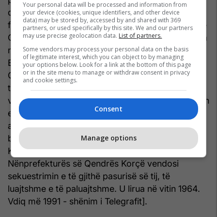
Your personal data will be processed and information from
dhe i letërsisë. Lindi më 14 shkurt të vitit 1910, në
your device (cookies, unique identifiers, and other device
data) may be stored by, accessed by and shared with 369
fshatin Vuno të Himarës. Kreu gjysmë gjimnazin e
partners, or used specifically by this site. We and our partners
may use precise geolocation data.
List of partners.
Gjirokastrës, Liceun e Korçës dhe studimet e larta
Some vendors may process your personal data on the basis
në Montpellier të Francës, gjithnjë së bashku me
of legitimate interest, which you can object to by managing
Enver Hoxhën. Më 1945 u caktua profesor në
your options below. Look for a link at the bottom of this page
or in the site menu to manage or withdraw consent in privacy
Gjimnazin e Gjirokastrës. Po këtë vit i ekzekutuan
and cookie settings.
të atin, Dhimitër Balën . U arrestua një vit më
vonë, më 1946, me akuzën se kishte krijuar grupin
Consent
e Neoballistëve dhe se ishte agjentanglo-
amerikan-francez. Në vitin 1947, u dënua me
burgim të përjetshëm. Më 14 maj të po atij viti,
Manage options
Komiteti Ekzekutiv i Këshillit Popullor të
Nënprefekturës së Qendrës Korçë vendosi
sekuestrimin e të gjithë pasurisë së tij, të
luajtshme e të paluajtshme. U lirua në vitin 1964.
Vdiq më 1991 - shënim i Telegrafit].