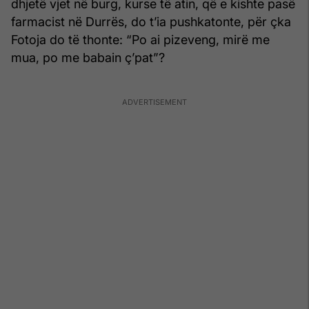
dhjetë vjet në burg, kurse të atin, që e kishte pasë
farmacist në Durrës, do t’ia pushkatonte, për çka
Fotoja do të thonte: “Po ai pizeveng, mirë me
mua, po me babain ç’pat”?