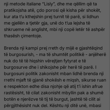
nji metode italiane “Lisly”, dhe me qëllim që ta
pratikojsha atë, çdo porosi që kisha për shokët,
kur ata t’u kthejshin prej turnit të parë, si lidhun
me gjellën a tjetër gja, unë do t’ua lejsha të
shkrueme në anglisht, mbi nji copë letër të ashpër
thasësh çimentoje.
Brenda nji kampi prej rreth dy mijë e gjashtëqind
të burgosurish, - ma të shumtët politikë - anjëherë
nuk do të të hiqshin vërejtjen fytyrat e të
burgosurve dhe i shikojshe për herë të parë. I
burgosuni politik zakonisht mban lidhë brenda nji
rrethi mjaft të gjanë shokësh e miqsh, sikurse ruan
e respekton edhe disa njohje që atij t’i ishin afrue
rastësisht, të cilat zakonisht mbyllin pak a shumë
botën e njerëzve të tij të burgut, jashtë të cilit ai
përgjithësisht nuk del. Kështu nji ditë unë, mbasi