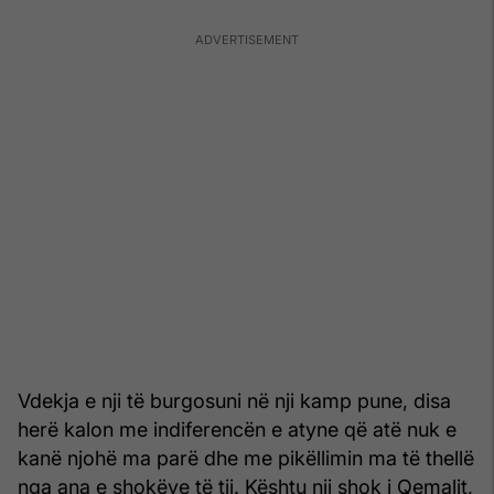
Vdekja e nji të burgosuni në nji kamp pune, disa
herë kalon me indiferencën e atyne që atë nuk e
kanë njohë ma parë dhe me pikëllimin ma të thellë
nga ana e shokëve të tij. Kështu nji shok i Qemalit,