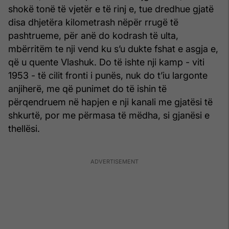
shokë tonë të vjetër e të rinj e, tue dredhue gjatë
disa dhjetëra kilometrash nëpër rrugë të
pashtrueme, për anë do kodrash të ulta,
mbërritëm te nji vend ku s’u dukte fshat e asgja e,
që u quente Vlashuk. Do të ishte nji kamp - viti
1953 - të cilit fronti i punës, nuk do t’iu largonte
anjiherë, me që punimet do të ishin të
përqendruem në hapjen e nji kanali me gjatësi të
shkurtë, por me përmasa të mëdha, si gjanësi e
thellësi.