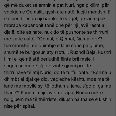
që më duket se emnin e pat Nuri, nga pikllimi për
vdekjen e Qemalit, qysh atë natë, luejti mendsh. E
izoluen brenda nji barake të vogël, që vinte pak
mbrapa kapanonit tonë dhe për nji javë resht ai
djalë, ditë as natë, nuk do të pushonte se thirruni
me za të naltë: “Qemal, o Qemal, Qemal ore”! -
tue mbushë me dhimbje e lanë edhe pa gjumë,
shumë të burgosun aty rrotull. Ruzhdi Baja, kushri
i imi e, që në atë periudhë flinte brij meje, i
shqetësuem që s’po e zinte gjumi prej të
thirrunave të atij Nuris, do të turfullonte: “Boll na u
dhimbt ai djal që diq, veç edhe kështu mos me të
lanë me mbyllë sy, të lodhun si jena, s’po di ça me
thanë”! Kund nja nji javë mbrapa, Nuriun nuk e
ndigjuem ma të thërriste: dikush na tha se e kishin
nisë për spital.