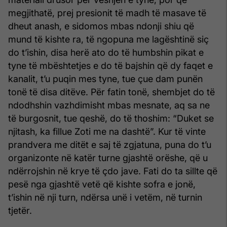
megjithatë, prej presionit të madh të masave të
dheut anash, e sidomos mbas ndonji shiu që
mund të kishte ra, të ngopuna me lagështinë siç
do t’ishin, disa herë ato do të humbshin pikat e
tyne të mbështetjes e do të bajshin që dy faqet e
kanalit, t’u puqin mes tyne, tue çue dam punën
tonë të disa ditëve. Për fatin tonë, shembjet do të
ndodhshin vazhdimisht mbas mesnate, aq sa ne
të burgosnit, tue qeshë, do të thoshim: “Duket se
njitash, ka fillue Zoti me na dashtë”. Kur të vinte
prandvera me ditët e saj të zgjatuna, puna do t’u
organizonte në katër turne gjashtë orëshe, që u
ndërrojshin në krye të çdo jave. Fati do ta sillte që
pesë nga gjashtë vetë që kishte sofra e jonë,
t’ishin në nji turn, ndërsa unë i vetëm, në turnin
tjetër.