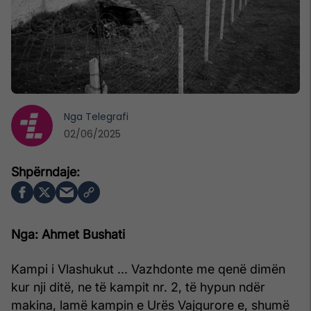
Nga
Telegrafi
02/06/2025
Nga: Ahmet Bushati
Kampi i Vlashukut ... Vazhdonte me qenë dimën
kur nji ditë, ne të kampit nr. 2, të hypun ndër
makina, lamë kampin e Urës Vajgurore e, shumë