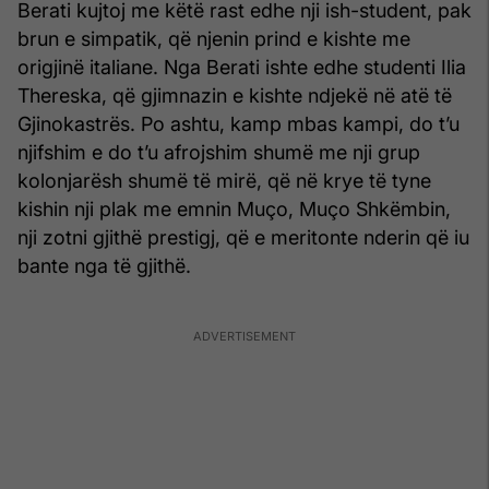
Berati kujtoj me këtë rast edhe nji ish-student, pak
brun e simpatik, që njenin prind e kishte me
origjinë italiane. Nga Berati ishte edhe studenti Ilia
Thereska, që gjimnazin e kishte ndjekë në atë të
Gjinokastrës. Po ashtu, kamp mbas kampi, do t’u
njifshim e do t’u afrojshim shumë me nji grup
kolonjarësh shumë të mirë, që në krye të tyne
kishin nji plak me emnin Muço, Muço Shkëmbin,
nji zotni gjithë prestigj, që e meritonte nderin që iu
bante nga të gjithë.