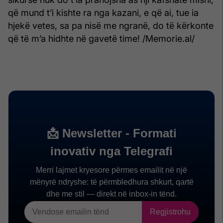
që mund t’i kishte ra nga kazani, e që ai, tue ia
hjekë vetes, sa pa nisë me ngranë, do të kërkonte
që të m’a hidhte në gavetë time! /Memorie.al/