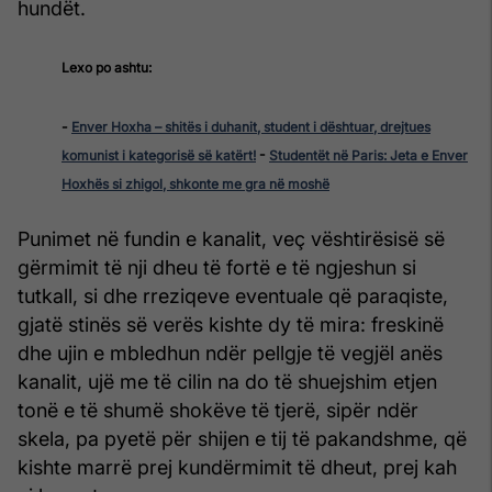
hundët.
Lexo po ashtu:
-
Enver Hoxha – shitës i duhanit, student i dështuar, drejtues
komunist i kategorisë së katërt!
-
Studentët në Paris: Jeta e Enver
Hoxhës si zhigol, shkonte me gra në moshë
Punimet në fundin e kanalit, veç vështirësisë së
gërmimit të nji dheu të fortë e të ngjeshun si
tutkall, si dhe rreziqeve eventuale që paraqiste,
gjatë stinës së verës kishte dy të mira: freskinë
dhe ujin e mbledhun ndër pellgje të vegjël anës
kanalit, ujë me të cilin na do të shuejshim etjen
tonë e të shumë shokëve të tjerë, sipër ndër
skela, pa pyetë për shijen e tij të pakandshme, që
kishte marrë prej kundërmimit të dheut, prej kah