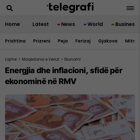
Home
Latest
News
World
Business
Prishtina
Prizreni
Peja
Ferizaj
Gjakova
Mitrov
Lajme
>
Maqedonia e Veriut
>
Ekonomi
Energjia dhe inflacioni, sfidë për
ekonominë në RMV