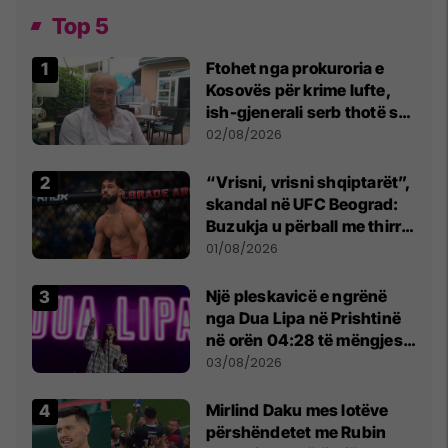
Top 5
Ftohet nga prokuroria e
Kosovës për krime lufte,
ish-gjenerali serb thotë se
dikush e tradhtoi në
02/08/2026
Beograd
“Vrisni, vrisni shqiptarët”,
skandal në UFC Beograd:
Buzukja u përball me thirrje
anti-shqiptare nga
01/08/2026
tribunat
Një pleskavicë e ngrënë
nga Dua Lipa në Prishtinë
në orën 04:28 të mëngjesit
- dhe bota digjitale serbe
03/08/2026
shpall gjendjen e luftës
Mirlind Daku mes lotëve
përshëndetet me Rubin