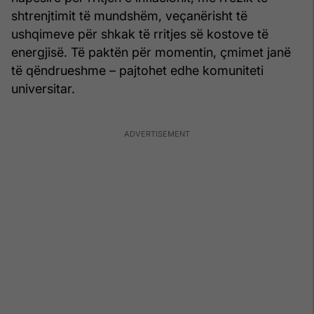
shtrenjtimit të mundshëm, veçanërisht të
ushqimeve për shkak të rritjes së kostove të
energjisë. Të paktën për momentin, çmimet janë
të qëndrueshme – pajtohet edhe komuniteti
universitar.