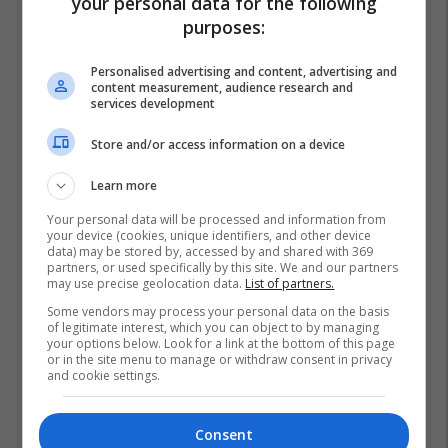
your personal data for the following
purposes:
Personalised advertising and content, advertising and
content measurement, audience research and
services development
Store and/or access information on a device
Learn more
Your personal data will be processed and information from
your device (cookies, unique identifiers, and other device
data) may be stored by, accessed by and shared with 369
partners, or used specifically by this site. We and our partners
may use precise geolocation data.
List of partners.
Some vendors may process your personal data on the basis
of legitimate interest, which you can object to by managing
Ekonomia E Maqedonisë
your options below. Look for a link at the bottom of this page
or in the site menu to manage or withdraw consent in privacy
and cookie settings.
Consent