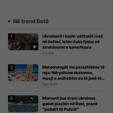
Në trend Botë
Ukrainasit i kapin ushtarët rusë
në befasi, ishin duke fjetur në
strehimoret e kamufluara
Evropa
Meteorologët me parashikime të
reja: Ndryshime ekstreme,
muajt e ardhshëm do të jenë të
pazakontë
Nga Bota
Momenti kur droni ukrainas
godet plazhin në Rusi, pranë
"pallatit të Putinit"