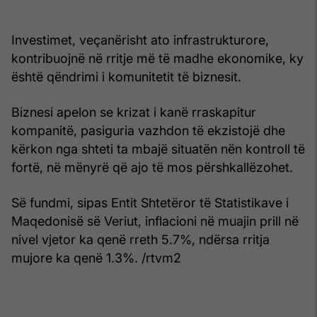
Investimet, veçanërisht ato infrastrukturore,
kontribuojnë në rritje më të madhe ekonomike, ky
është qëndrimi i komunitetit të biznesit.
Biznesi apelon se krizat i kanë rraskapitur
kompanitë, pasiguria vazhdon të ekzistojë dhe
kërkon nga shteti ta mbajë situatën nën kontroll të
fortë, në mënyrë që ajo të mos përshkallëzohet.
Së fundmi, sipas Entit Shtetëror të Statistikave i
Maqedonisë së Veriut, inflacioni në muajin prill në
nivel vjetor ka qenë rreth 5.7%, ndërsa rritja
mujore ka qenë 1.3%. /rtvm2