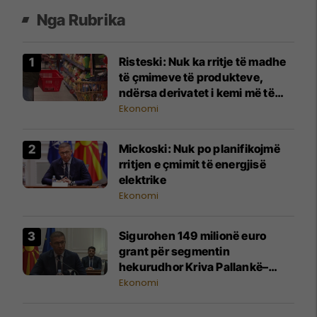
Nga Rubrika
Risteski: Nuk ka rritje të madhe
të çmimeve të produkteve,
ndërsa derivatet i kemi më të
lirat në rajon
Ekonomi
Mickoski: Nuk po planifikojmë
rritjen e çmimit të energjisë
elektrike
Ekonomi
Sigurohen 149 milionë euro
grant për segmentin
hekurudhor Kriva Pallankë–
Deve Bair, fillon faza e tretë e
Ekonomi
ndërtimit