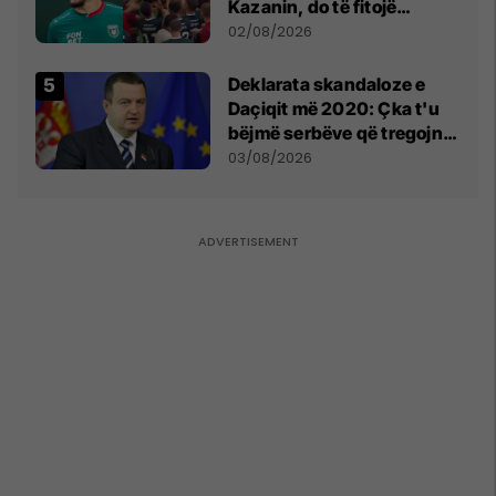
Kazanin, do të fitojë
miliona te Spartak Moska
02/08/2026
​Deklarata skandaloze e
Daçiqit më 2020: Çka t'u
bëjmë serbëve që tregojnë
ku janë varrosur shqiptarët
03/08/2026
në Serbi