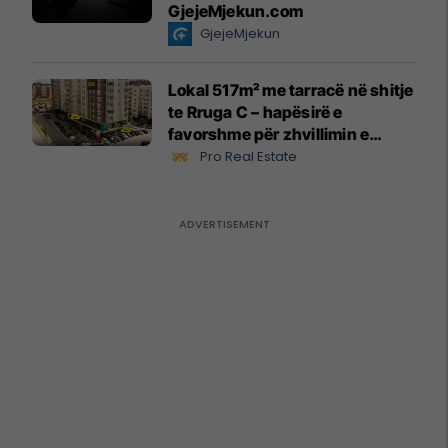
GjejeMjekun.com
GjejeMjekun
Lokal 517m² me tarracë në shitje
te Rruga C – hapësirë e
favorshme për zhvillimin e
biznesit #15796
Pro Real Estate