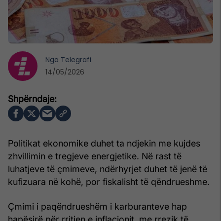
Nga
Telegrafi
14/05/2026
Politikat ekonomike duhet ta ndjekin me kujdes
zhvillimin e tregjeve energjetike. Në rast të
luhatjeve të çmimeve, ndërhyrjet duhet të jenë të
kufizuara në kohë, por fiskalisht të qëndrueshme.
Çmimi i paqëndrueshëm i karburanteve hap
hapësirë për rritjen e inflacionit, me rrezik të