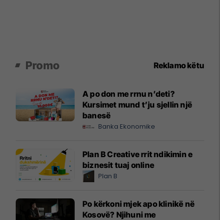
Promo
Reklamo këtu
A po don me rrnu n’deti?
Kursimet mund t’ju sjellin një
banesë
Banka Ekonomike
Plan B Creative rrit ndikimin e
biznesit tuaj online
Plan B
Po kërkoni mjek apo klinikë në
Kosovë? Njihuni me