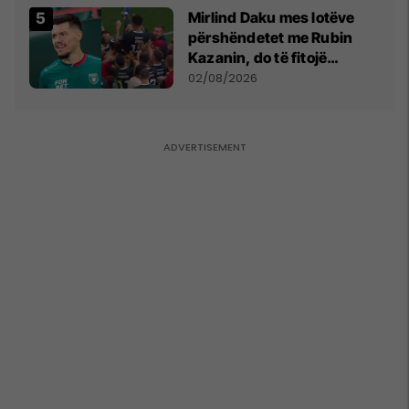
Mirlind Daku mes lotëve
përshëndetet me Rubin
Kazanin, do të fitojë
miliona te Spartak Moska
02/08/2026