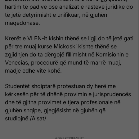
hartim të padive ose analizat e rasteve juridike do
të jetë detyrimisht e unifikuar, në gjuhën
maqedonase.
Krerët e VLEN-it kishin thënë se ligji do të jetë gati
për tre muaj kurse Mickoski kishte thënë se
zgjidhjen do ta dërgojë fillimisht në Komisionin e
Venecias, procedurë që mund të marrë muaj,
madje edhe vite kohë.
Studentët shqiptarë protestuan dy herë me
kërkesën për të dhënë provimin e jurisprudencës
dhe të gjitha provimet e tjera profesionale në
gjuhën shqipe, gjegjësisht në gjuhën që
studiojnë./Alsat/