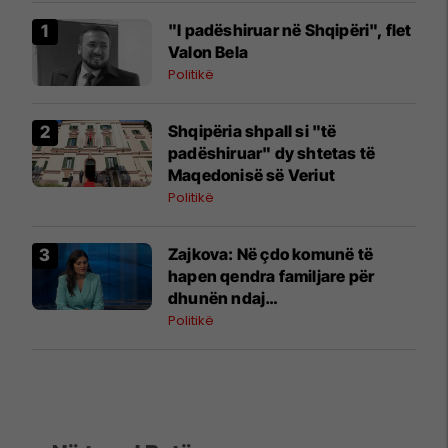
"I padëshiruar në Shqipëri", flet
Valon Bela
Politikë
Shqipëria shpall si "të
padëshiruar" dy shtetas të
Maqedonisë së Veriut
Politikë
Zajkova: Në çdo komunë të
hapen qendra familjare për
dhunën ndaj
bashkëmoshatarëve
Politikë