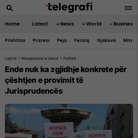
Home
Latest
News
World
Business
Prishtina
Prizreni
Peja
Ferizaj
Gjakova
Mitrov
Lajme
>
Maqedonia e Veriut
>
Politikë
Ende nuk ka zgjidhje konkrete për
çështjen e provimit të
Jurisprudencës