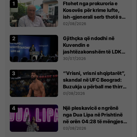
Ftohet nga prokuroria e
Kosovës për krime lufte,
ish-gjenerali serb thotë se
dikush e tradhtoi në
02/08/2026
Beograd
Gjithçka që ndodhi në
Kuvendin e
jashtëzakonshëm të LDK-
së
30/07/2026
“Vrisni, vrisni shqiptarët”,
skandal në UFC Beograd:
Buzukja u përball me thirrje
anti-shqiptare nga
01/08/2026
tribunat
Një pleskavicë e ngrënë
nga Dua Lipa në Prishtinë
në orën 04:28 të mëngjesit
- dhe bota digjitale serbe
03/08/2026
shpall gjendjen e luftës