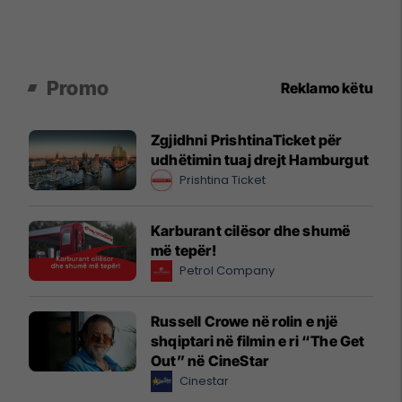
Promo
Reklamo këtu
Zgjidhni PrishtinaTicket për
udhëtimin tuaj drejt Hamburgut
Prishtina Ticket
Karburant cilësor dhe shumë
më tepër!
Petrol Company
Russell Crowe në rolin e një
shqiptari në filmin e ri “The Get
Out” në CineStar
Cinestar