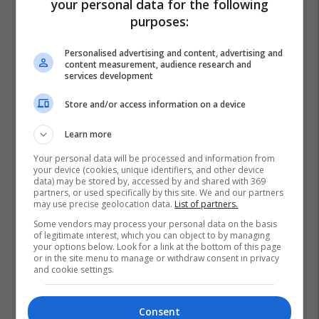
your personal data for the following
purposes:
Personalised advertising and content, advertising and
content measurement, audience research and
services development
Store and/or access information on a device
Learn more
Your personal data will be processed and information from
your device (cookies, unique identifiers, and other device
data) may be stored by, accessed by and shared with 369
Bekim Sali
Studentët E Maqedonisë
partners, or used specifically by this site. We and our partners
may use precise geolocation data.
List of partners.
Qeveria E Maqedonisë Së Veriut
Some vendors may process your personal data on the basis
of legitimate interest, which you can object to by managing
your options below. Look for a link at the bottom of this page
or in the site menu to manage or withdraw consent in privacy
and cookie settings.
Consent