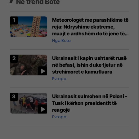
Në trend Botë
Meteorologët me parashikime të
reja: Ndryshime ekstreme,
muajt e ardhshëm do të jenë të
pazakontë
Nga Bota
Ukrainasit i kapin ushtarët rusë
në befasi, ishin duke fjetur në
strehimoret e kamufluara
Evropa
Ukrainasit sulmohen në Poloni -
Tusk i kërkon presidentit të
reagojë
Evropa