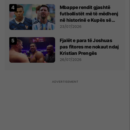
Mbappe rendit gjashtë
futbollistët më të mëdhenj
në historinë e Kupës së
Botës, Messi mbetet i dyti
23/07/2026
Fjalët e para të Joshuas
pas fitores me nokaut ndaj
Kristian Prengës
26/07/2026