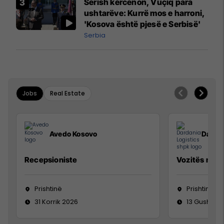
Sërish kërcënon, Vuçiq para
ushtarëve: Kurrë mos e harroni,
'Kosova është pjesë e Serbisë'
Serbia
Jobs
Real Estate
Avedo Kosovo
Dardan
Recepsioniste
Vozitës me K
Prishtinë
Prishtinë
31 Korrik 2026
13 Gusht 20