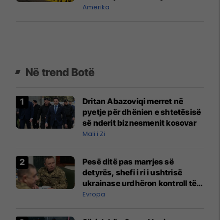
Amerika
Në trend Botë
Dritan Abazoviqi merret në
pyetje për dhënien e shtetësisë
së nderit biznesmenit kosovar
Mali i Zi
Pesë ditë pas marrjes së
detyrës, shefi i ri i ushtrisë
ukrainase urdhëron kontroll të
madh
Evropa