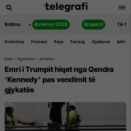
Ballina
Botërori 2026
Eksperti
Të fu
Prishtina
Prizreni
Peja
Ferizaj
Gjakova
Mitrov
Botë
>
Nga Bota
>
Amerika
Emri i Trumpit hiqet nga Qendra
‘Kennedy’ pas vendimit të
gjykatës