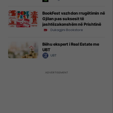
BookFest vazhdon rrugëtimin në
Gjilan pas suksesit të
jashtëzakonshëm në Prishtinë
Dukagjini Bookstore
Bëhu ekspert i Real Estate me
UBT
UBT