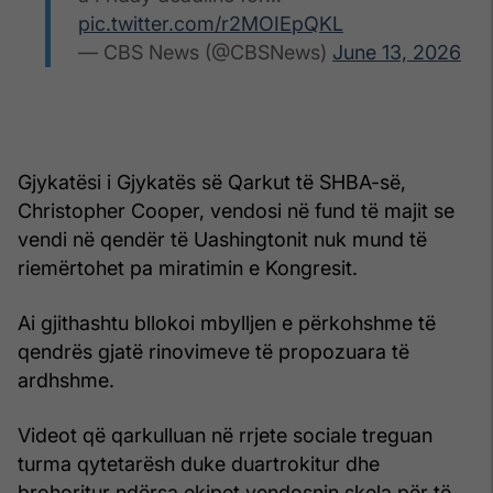
pic.twitter.com/r2MOIEpQKL
— CBS News (@CBSNews)
June 13, 2026
Gjykatësi i Gjykatës së Qarkut të SHBA-së,
Christopher Cooper, vendosi në fund të majit se
vendi në qendër të Uashingtonit nuk mund të
riemërtohet pa miratimin e Kongresit.
Ai gjithashtu bllokoi mbylljen e përkohshme të
qendrës gjatë rinovimeve të propozuara të
ardhshme.
Videot që qarkulluan në rrjete sociale treguan
turma qytetarësh duke duartrokitur dhe
brohoritur ndërsa ekipet vendosnin skela për të