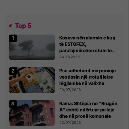
Top 5
Kosova nën alarmin e kuq
të ESTOFEX,
paralajmërohen stuhi të
fuqishme me breshër dhe
21/07/2026
erëra të forta
Pse udhëtarët me përvojë
vendosin një rrotull letre
higjienike në valixhe
20/07/2026
Rama: Shtëpia në "Rrugën
A" është ndërtuar pa leje
dhe në pronë komunale
22/07/2026