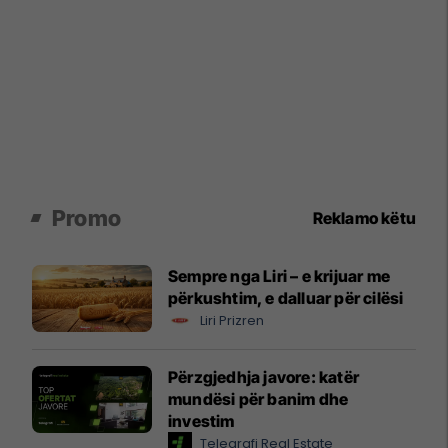
Promo
Reklamo këtu
Sempre nga Liri – e krijuar me
përkushtim, e dalluar për cilësi
Liri Prizren
Përzgjedhja javore: katër
mundësi për banim dhe
investim
Telegrafi Real Estate