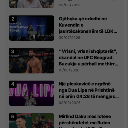
dikush e tradhtoi në
02/08/2026
Beograd
Gjithçka që ndodhi në
Kuvendin e
jashtëzakonshëm të LDK-
së
30/07/2026
“Vrisni, vrisni shqiptarët”,
skandal në UFC Beograd:
Buzukja u përball me thirrje
anti-shqiptare nga
01/08/2026
tribunat
Një pleskavicë e ngrënë
nga Dua Lipa në Prishtinë
në orën 04:28 të mëngjesit
- dhe bota digjitale serbe
03/08/2026
shpall gjendjen e luftës
Mirlind Daku mes lotëve
përshëndetet me Rubin