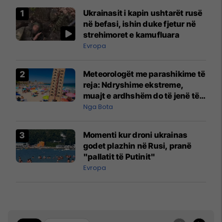
Ukrainasit i kapin ushtarët rusë
në befasi, ishin duke fjetur në
strehimoret e kamufluara
Evropa
Meteorologët me parashikime të
reja: Ndryshime ekstreme,
muajt e ardhshëm do të jenë të
pazakontë
Nga Bota
Momenti kur droni ukrainas
godet plazhin në Rusi, pranë
"pallatit të Putinit"
Evropa