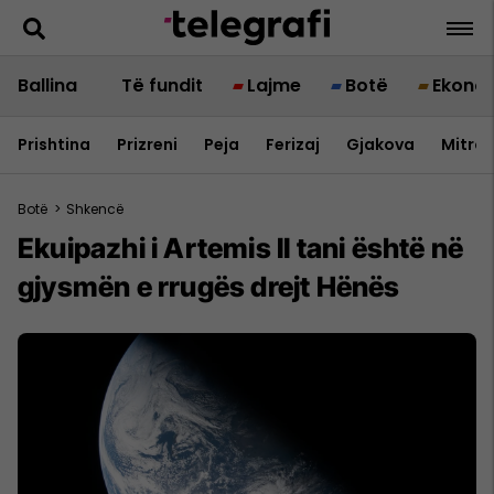
Ballina
Të fundit
Lajme
Botë
Ekono
Prishtina
Prizreni
Peja
Ferizaj
Gjakova
Mitrov
Botë
>
Shkencë
Ekuipazhi i Artemis II tani është në
gjysmën e rrugës drejt Hënës