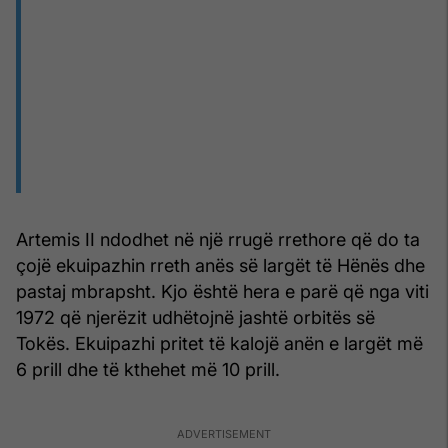
Artemis II ndodhet në një rrugë rrethore që do ta
çojë ekuipazhin rreth anës së largët të Hënës dhe
pastaj mbrapsht. Kjo është hera e parë që nga viti
1972 që njerëzit udhëtojnë jashtë orbitës së
Tokës. Ekuipazhi pritet të kalojë anën e largët më
6 prill dhe të kthehet më 10 prill.