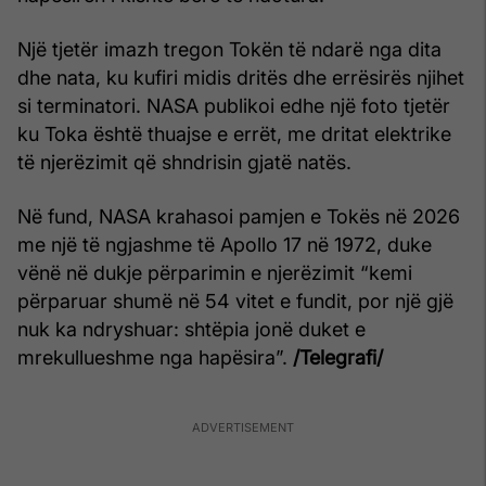
Një tjetër imazh tregon Tokën të ndarë nga dita
dhe nata, ku kufiri midis dritës dhe errësirës njihet
si terminatori. NASA publikoi edhe një foto tjetër
ku Toka është thuajse e errët, me dritat elektrike
të njerëzimit që shndrisin gjatë natës.
Në fund, NASA krahasoi pamjen e Tokës në 2026
me një të ngjashme të Apollo 17 në 1972, duke
vënë në dukje përparimin e njerëzimit “kemi
përparuar shumë në 54 vitet e fundit, por një gjë
nuk ka ndryshuar: shtëpia jonë duket e
mrekullueshme nga hapësira”.
/Telegrafi/