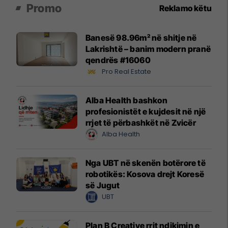
Promo
Reklamo këtu
Banesë 98.96m² në shitje në
Lakrishtë – banim modern pranë
qendrës #16060
Pro Real Estate
Alba Health bashkon
profesionistët e kujdesit në një
rrjet të përbashkët në Zvicër
Alba Health
Nga UBT në skenën botërore të
robotikës: Kosova drejt Koresë
së Jugut
UBT
Plan B Creative rrit ndikimin e