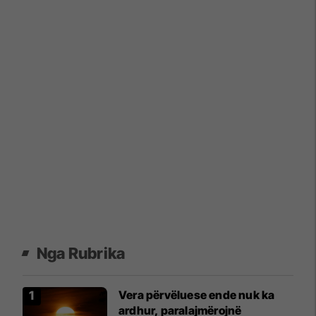
Nga Rubrika
Vera përvëluese ende nuk ka
ardhur, paralajmërojnë