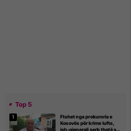
Top 5
Ftohet nga prokuroria e
Kosovës për krime lufte,
ish-gjenerali serb thotë se