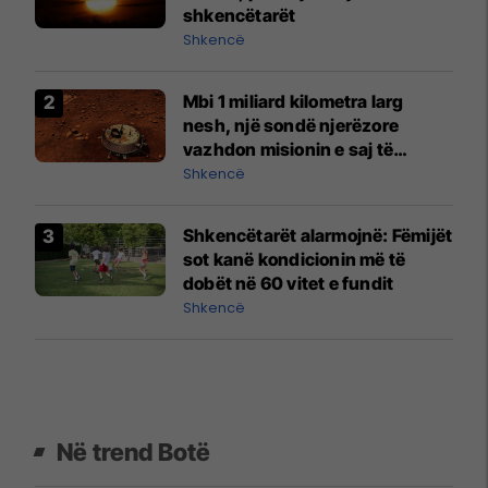
shkencëtarët
Shkencë
Mbi 1 miliard kilometra larg
nesh, një sondë njerëzore
vazhdon misionin e saj të
heshtur në Saturn
Shkencë
Shkencëtarët alarmojnë: Fëmijët
sot kanë kondicionin më të
dobët në 60 vitet e fundit
Shkencë
Në trend Botë