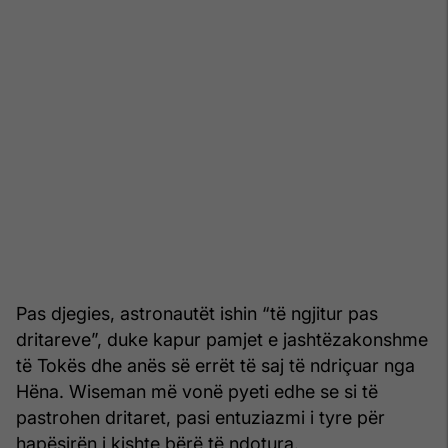
Pas djegies, astronautët ishin “të ngjitur pas
dritareve”, duke kapur pamjet e jashtëzakonshme
të Tokës dhe anës së errët të saj të ndriçuar nga
Hëna. Wiseman më vonë pyeti edhe se si të
pastrohen dritaret, pasi entuziazmi i tyre për
hapësirën i kishte bërë të ndotura.