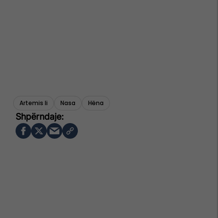
Artemis Ii
Nasa
Hëna