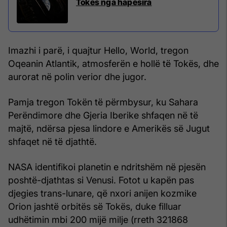
Tokës nga hapësira
Imazhi i parë, i quajtur Hello, World, tregon
Oqeanin Atlantik, atmosferën e hollë të Tokës, dhe
aurorat në polin verior dhe jugor.
Pamja tregon Tokën të përmbysur, ku Sahara
Perëndimore dhe Gjeria Iberike shfaqen në të
majtë, ndërsa pjesa lindore e Amerikës së Jugut
shfaqet në të djathtë.
NASA identifikoi planetin e ndritshëm në pjesën
poshtë-djathtas si Venusi. Fotot u kapën pas
djegies trans-lunare, që nxori anijen kozmike
Orion jashtë orbitës së Tokës, duke filluar
udhëtimin mbi 200 mijë milje (rreth 321868