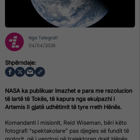
Nga
Telegrafi
04/04/2026
NASA ka publikuar imazhet e para me rezolucion
të lartë të Tokës, të kapura nga ekuipazhi i
Artemis II gjatë udhëtimit të tyre rreth Hënës.
Komandanti i misionit, Reid Wiseman, bëri këto
fotografi “spektakolare” pas djegies së fundit të
motorit, që i vendosi në trajektoren drejt Hënës.