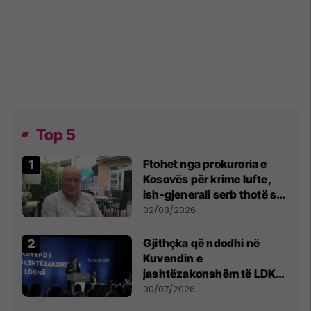
Top 5
Ftohet nga prokuroria e
Kosovës për krime lufte,
ish-gjenerali serb thotë se
dikush e tradhtoi në
02/08/2026
Beograd
Gjithçka që ndodhi në
Kuvendin e
jashtëzakonshëm të LDK-
së
30/07/2026