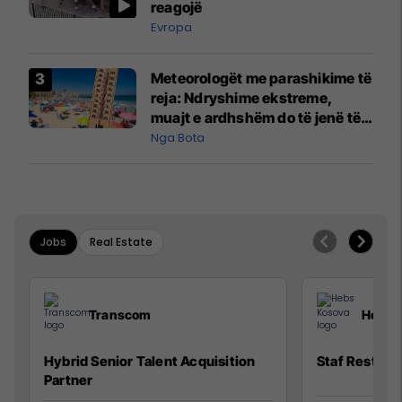
reagojë
Evropa
Meteorologët me parashikime të
reja: Ndryshime ekstreme,
muajt e ardhshëm do të jenë të
pazakontë
Nga Bota
Jobs
Real Estate
Transcom
Hebs 
Hybrid Senior Talent Acquisition
Staf Restora
Partner