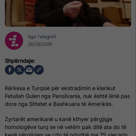
Nga
Telegrafi
28/09/2016
Kërkesa e Turqisë për ekstradimin e klerikut
Fetullah Gulen nga Pensilvania, nuk është lënë pas
dore nga Shtetet e Bashkuara të Amerikës.
Zyrtarët amerikanë u kanë kthyer përgjigje
homologëve turq se në vetëm pak ditë ata do të
kenë përgjigjen se çdo të ndodhë me 75 vjeçarin,