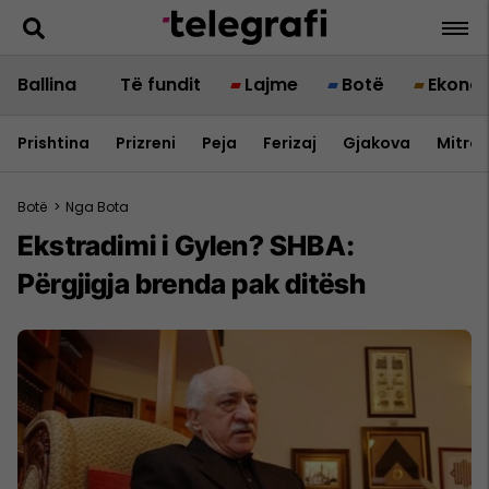
Ballina
Të fundit
Lajme
Botë
Ekono
Prishtina
Prizreni
Peja
Ferizaj
Gjakova
Mitrov
Botë
>
Nga Bota
Ekstradimi i Gylen? SHBA:
Përgjigja brenda pak ditësh