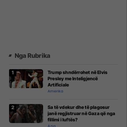
Nga Rubrika
Trump shndërrohet në Elvis
Presley me Inteligjencë
Artificiale
Amerika
Sa të vdekur dhe të plagosur
janë regjistruar në Gaza që nga
fillimi i luftës?
Azia