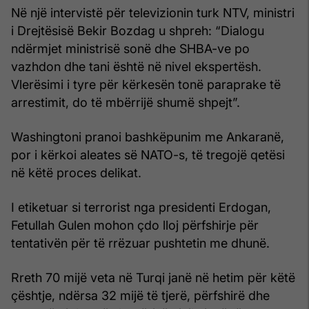
Në një intervistë për televizionin turk NTV, ministri
i Drejtësisë Bekir Bozdag u shpreh: “Dialogu
ndërmjet ministrisë sonë dhe SHBA-ve po
vazhdon dhe tani është në nivel ekspertësh.
Vlerësimi i tyre për kërkesën tonë paraprake të
arrestimit, do të mbërrijë shumë shpejt”.
Washingtoni pranoi bashkëpunim me Ankaranë,
por i kërkoi aleates së NATO-s, të tregojë qetësi
në këtë proces delikat.
I etiketuar si terrorist nga presidenti Erdogan,
Fetullah Gulen mohon çdo lloj përfshirje për
tentativën për të rrëzuar pushtetin me dhunë.
Rreth 70 mijë veta në Turqi janë në hetim për këtë
çështje, ndërsa 32 mijë të tjerë, përfshirë dhe