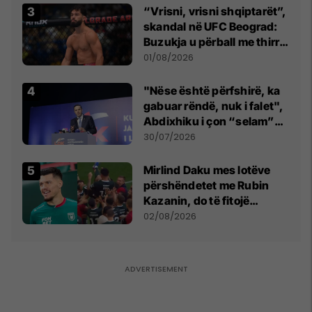
“Vrisni, vrisni shqiptarët”,
skandal në UFC Beograd:
Buzukja u përball me thirrje
anti-shqiptare nga
01/08/2026
tribunat
"Nëse është përfshirë, ka
gabuar rëndë, nuk i falet",
Abdixhiku i çon “selam”
Përparim Ramës
30/07/2026
Mirlind Daku mes lotëve
përshëndetet me Rubin
Kazanin, do të fitojë
miliona te Spartak Moska
02/08/2026