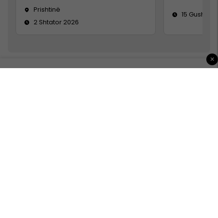
Prishtinë
15 Gusht 20
2 Shtator 2026
×