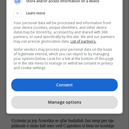
Store and/or access information on a device
Grusht Shteti Në Turqi
Fethullah Gylen
Turqia
Learn more
Shba
Recep Tayyip Erdogan
Your personal data will be processed and information from
your device (cookies, unique identifiers, and other device
data) may be stored by, accessed by and shared with 369
partners, or used specifically by this site. We and our partners
may use precise geolocation data.
List of partners.
Some vendors may process your personal data on the basis
of legitimate interest, which you can object to by managing
your options below. Look for a link at the bottom of this page
or in the site menu to manage or withdraw consent in privacy
and cookie settings.
Consent
Manage options