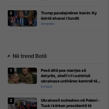
Trump paralajmëron Iranin: Ky
është shansi i fundit
Amerika
Në trend Botë
Pesë ditë pas marrjes së
detyrës, shefi i ri i ushtrisë
ukrainase urdhëron kontroll të
madh
Evropa
Ukrainasit sulmohen në Poloni -
Tusk i kërkon presidentit të