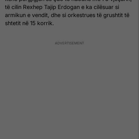
të cilin Rexhep Tajip Erdogan e ka cilësuar si
armikun e vendit, dhe si orkestrues të grushtit të
shtetit në 15 korrik.