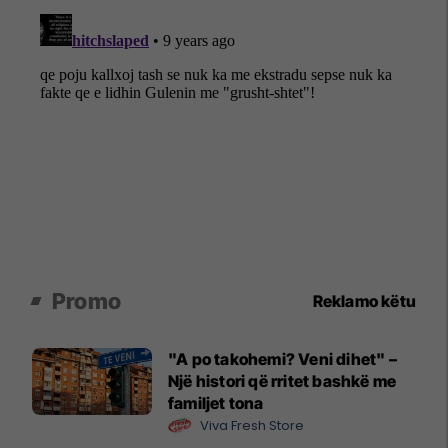
Promo
Reklamo këtu
"A po takohemi? Veni dihet" –
Një histori që rritet bashkë me
familjet tona
Viva Fresh Store