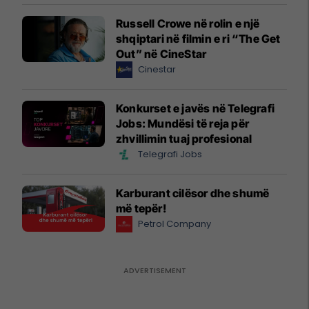
Russell Crowe në rolin e një
shqiptari në filmin e ri “The Get
Out” në CineStar
Cinestar
Konkurset e javës në Telegrafi
Jobs: Mundësi të reja për
zhvillimin tuaj profesional
Telegrafi Jobs
Karburant cilësor dhe shumë
më tepër!
Petrol Company