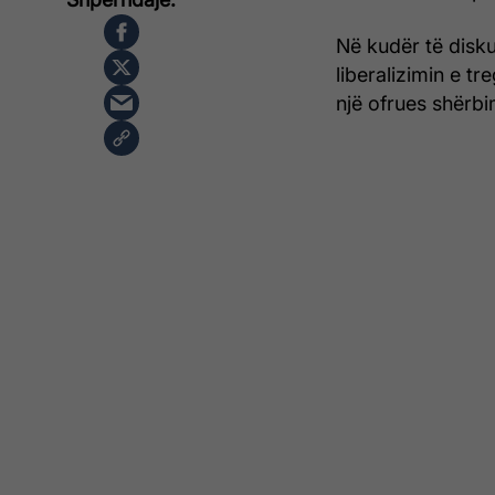
Në kudër të disku
liberalizimin e t
një ofrues shërbi