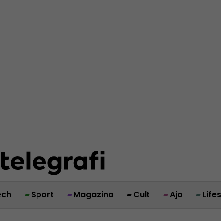
ech
Sport
Magazina
Cult
Ajo
Life