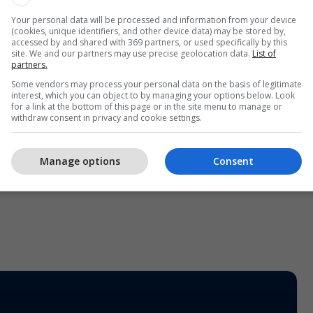
Your personal data will be processed and information from your device
(cookies, unique identifiers, and other device data) may be stored by,
accessed by and shared with 369 partners, or used specifically by this
site. We and our partners may use precise geolocation data.
List of
partners.
Some vendors may process your personal data on the basis of legitimate
interest, which you can object to by managing your options below. Look
for a link at the bottom of this page or in the site menu to manage or
withdraw consent in privacy and cookie settings.
Manage options
Consent