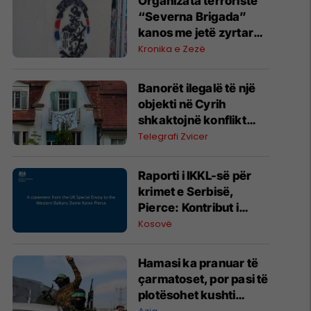
Organizata terroriste
“Severna Brigada”
kanos me jetë zyrtarë
institucional, Policia
Kronika e Zezë
heton rastin
Banorët ilegalë të një
objekti në Cyrih
shkaktojnë konflikt
diplomatik mes Zvicrës
Telegrafi Zvicer
dhe Maqedonisë së
Veriut
Raporti i IKKL-së për
krimet e Serbisë,
Pierce: Kontribut i
rëndësishëm drejt
Kosovë
krijimit të një baze
faktike të provave dhe
Hamasi ka pranuar të
vendosjes së
çarmatoset, por pasi të
përgjegjësisë
plotësohet kushti