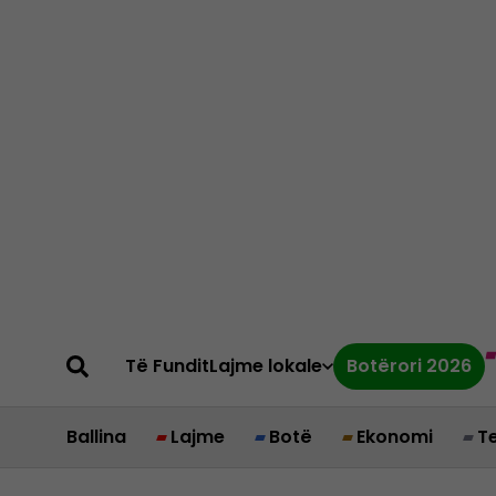
Të Fundit
Lajme lokale
Botërori 2026
Ballina
Lajme
Botë
Ekonomi
T