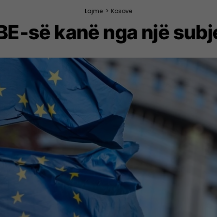
Lajme
>
Kosovë
BE-së kanë nga një sub