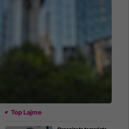
Top Lajme