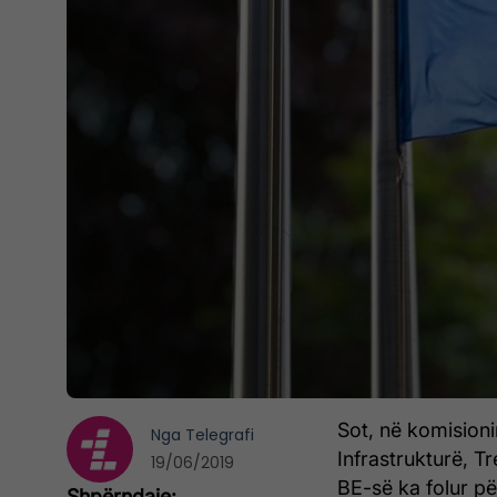
Sot, në komision
Nga
Telegrafi
Infrastrukturë, Tr
19/06/2019
BE-së ka folur p