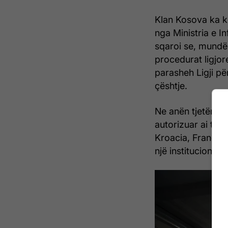
Klan Kosova ka k
nga Ministria e In
sqaroi se, mundës
procedurat ligjor
parasheh Ligji pë
çështje.
Ne anën tjetër në 
autorizuar ai tha
Kroacia, Franca,
një institucion të