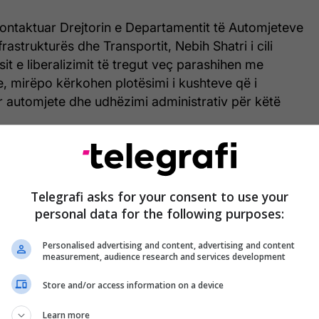
ontaktuar Drejtorin e Departamentit të Automjeteve
frastrukturës dhe Transportit, Nebih Shatri i cili
it e liberalizimit të tregut veç parashihen me
e, mirëpo kërkohen plotësimi i kushteve që i
r automjete dhe udhëzimi administrativ për këtë
lidhje me ofrimin e shërbimit nga një institucion i
 se jo vetëm Finlanda por edhe Anglia, Sllovakia,
 Danimarka, Holanda, Latvia, Estonia posedojnë nga
Telegrafi asks for your consent to use your
 vetëm.
personal data for the following purposes:
Personalised advertising and content, advertising and content
measurement, audience research and services development
Store and/or access information on a device
Learn more